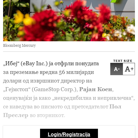
Bloomberg Mercury
TEXT SIZE
„Ибеј“ (eBay Inc.) ја отфрли понудата
-
+
за преземање вредна 56 милијарди
долари од извршниот директор на
„Гејмстоп“ (GameStop Corp.),
Рајан Коен
,
оценувајќи ја како „некредибилна и непривлечна“,
се наведува во писмото од претседателот
Пол
Преслер
во вторникот.
Login/Registracija