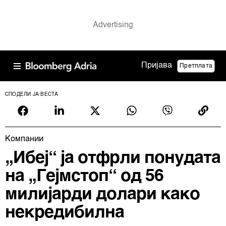
Пријава
Претплата
СПОДЕЛИ ЈА ВЕСТА
Компании
„Ибеј“ ја отфрли понудата
на „Гејмстоп“ од 56
милијарди долари како
некредибилна