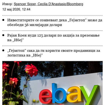
Извор:
Spencer Soper, Cecilia D'Anastasio/Bloomberg
12 мај 2026, 12:44
Инвеститорите се сомневаат дека „Гејмстоп“ може да
обезбеди 56 милијарди долари
Рајан Коен нуди 125 долари по акција за преземање
на „Ибеј“
„Гејмстоп“ сака да ги користи своите продавници за
логистика на „Ибеј“