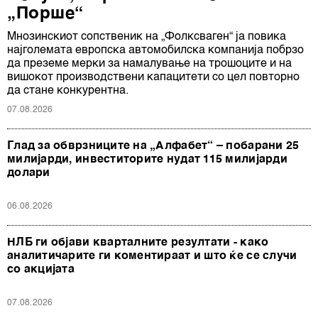
„Порше“
Мнозинскиот сопственик на „Фолксваген“ ја повика
најголемата европска автомобилска компанија побрзо
да преземе мерки за намалување на трошоците и на
вишокот производствени капацитети со цел повторно
да стане конкурентна.
07.08.2026
Глад за обврзниците на „Алфабет“ – побарани 25
милијарди, инвеститорите нудат 115 милијарди
долари
06.08.2026
НЛБ ги објави кварталните резултати - како
аналитичарите ги коментираат и што ќе се случи
со акцијата
07.08.2026