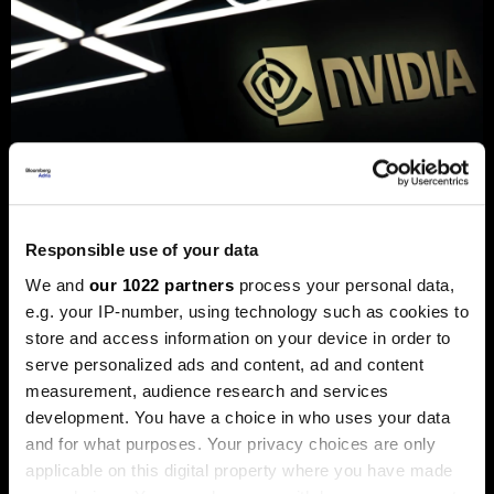
„Енвидија“ купи стартап основан
од Mакедонецот Вања
Јосифовски и Словенецот Јуре
Responsible use of your data
Лесковец
We and
our 1022 partners
process your personal data,
„Кумо АИ“ развива модели наменети за
e.g. your IP-number, using technology such as cookies to
предвидување деловни настани.
store and access information on your device in order to
serve personalized ads and content, ad and content
measurement, audience research and services
development. You have a choice in who uses your data
and for what purposes. Your privacy choices are only
applicable on this digital property where you have made