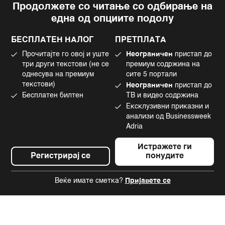
Продолжете со читање со одбирање на
Импресум
Facebook
една од опциите подолу
Политика на приватност
Instagram
Политика за колачиња
Twitter
БЕСПЛАТЕН НАЛОГ
ПРЕТПЛАТА
Маркетинг
Linkedin
Прочитајте го овој и уште
Неограничен
пристап до
Употреба на вештачка интелигенција
Tiktok
три други текстови (не се
премиум содржина на
однесува на премиум
сите 5 портали
текстови)
Неограничен
пристап до
Бесплатен билтен
ТВ и видео содржина
©2022 - 2026 Bloomberg L.P. All Rights Reserved. BLOOMBERG and the
Ексклузивни приказни и
BLOOMBERG logo are registered trademarks and service marks of
Bloomberg Finance L.P. or its subsidiaries, displayed with permission
анализи од Businessweek
Bloomberg Adria is a Mtel Swiss SA Property
Adria
News CMS by Cubes
Истражете ги
Регистрирај се
понудите
Веќе имате сметка?
Пријавете се