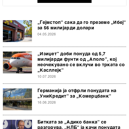
„Гејмстоп“ сака да го преземе „Ибеј“
за 56 милијарди долари
04.05.2026
„Изиџет“ доби понуда од 5,7
милијарди фунти од „Аполо“, кој
неочекувано се вклучи во трката со
„Касллејк“
10.07.2026
Германија ја отфрли понудата на
„УниКредит“ за „Комерцбанк“
16.06.2026
Битката за „Адико банка“ се
разгорува, „НЛБ“ ја качи понудата