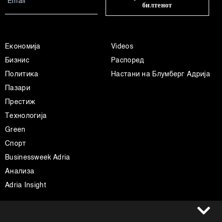
билтенот
Економија
Videos
Бизнис
Распоред
Политика
Настани на Блумберг Адрија
Пазари
Престиж
Технологија
Green
Спорт
Businessweek Adria
Анализа
Adria Insight
Услови за користење
Следете не