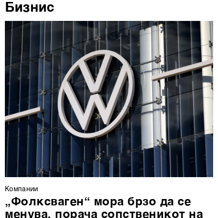
Бизнис
повторно да ги ажурирате со клик на „Прикажи ги
деталите“. Согласноста можете во кој било момент да
ја повлечете без негативни последици.
Компании
„Фолксваген“ мора брзо да се
менува, порача сопственикот на