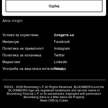
Identify your device by actively scanning it for
Спорт
Одбиј
specific characteristics (fingerprinting)
Businessweek Adria
Find out more about how your personal data is processed
Анализа
and set your preferences in the
details section
.
Adria Insight
Заедничките ракувачи се HD-WIN ARENA SPORT
Услови за користење
Следете не
d.o.o. и
Пертнери
. Повеќе за податоците кои ги
обработуваме како и за вашите права прочитајте во
Импресум
Facebook
нашата
Политика на приватност
, а за колачињата и
Политика на приватност
Instagram
други слични технологии во
Политиката на
Политика за колачиња
Twitter
колачиња
. Колачињата во кој било момент можете
Маркетинг
Linkedin
повторно да ги ажурирате со клик на „Прикажи ги
Употреба на вештачка интелигенција
Tiktok
деталите“. Согласноста можете во кој било момент да
ја повлечете без негативни последици.
©2022 - 2026 Bloomberg L.P. All Rights Reserved. BLOOMBERG and the
BLOOMBERG logo are registered trademarks and service marks of
Bloomberg Finance L.P. or its subsidiaries, displayed with permission
Bloomberg Adria is a Mtel Swiss SA Property
News CMS by Cubes