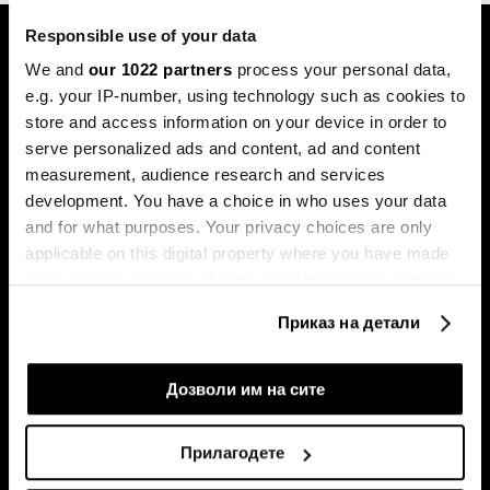
Responsible use of your data
We and
our 1022 partners
process your personal data,
e.g. your IP-number, using technology such as cookies to
store and access information on your device in order to
serve personalized ads and content, ad and content
Претплатете се на
measurement, audience research and services
билтенот
development. You have a choice in who uses your data
and for what purposes. Your privacy choices are only
applicable on this digital property where you have made
your choices. You can change or withdraw your consent
Економија
Videos
any time from the Cookie Declaration or by clicking on
Бизнис
Распоред
Приказ на детали
the Privacy trigger icon.
Политика
Настани на Блумберг Адрија
Пазари
If you allow, we would also like to:
Дозволи им на сите
Престиж
Collect information about your geographical
Технологија
location which can be accurate to within several
Прилагодете
Green
meters