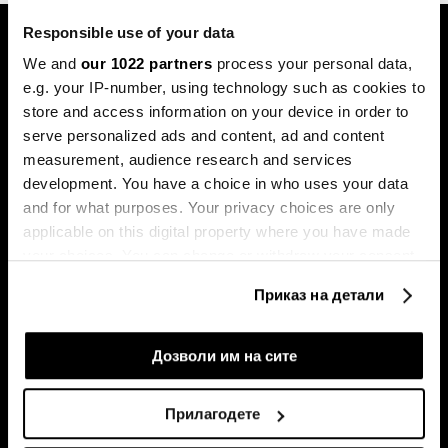
Responsible use of your data
We and
our 1022 partners
process your personal data,
e.g. your IP-number, using technology such as cookies to
store and access information on your device in order to
serve personalized ads and content, ad and content
Претплатете се на
measurement, audience research and services
билтенот
development. You have a choice in who uses your data
and for what purposes. Your privacy choices are only
applicable on this digital property where you have made
your choices. You can change or withdraw your consent
Економија
Videos
any time from the Cookie Declaration or by clicking on
Бизнис
Распоред
Приказ на детали
the Privacy trigger icon.
Политика
Настани на Блумберг Адрија
Пазари
If you allow, we would also like to:
Дозволи им на сите
Престиж
Collect information about your geographical
Технологија
location which can be accurate to within several
Прилагодете
Green
meters