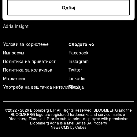
Identify your device by actively scanning it for
Спорт
Одбиј
specific characteristics (fingerprinting)
Businessweek Adria
Find out more about how your personal data is processed
Анализа
and set your preferences in the
details section
.
Adria Insight
Заедничките ракувачи се HD-WIN ARENA SPORT
Услови за користење
Следете не
d.o.o. и
Пертнери
. Повеќе за податоците кои ги
обработуваме како и за вашите права прочитајте во
Импресум
Facebook
нашата
Политика на приватност
, а за колачињата и
Политика на приватност
Instagram
други слични технологии во
Политиката на
Политика за колачиња
Twitter
колачиња
. Колачињата во кој било момент можете
Маркетинг
Linkedin
повторно да ги ажурирате со клик на „Прикажи ги
Употреба на вештачка интелигенција
Tiktok
деталите“. Согласноста можете во кој било момент да
ја повлечете без негативни последици.
©2022 - 2026 Bloomberg L.P. All Rights Reserved. BLOOMBERG and the
BLOOMBERG logo are registered trademarks and service marks of
Bloomberg Finance L.P. or its subsidiaries, displayed with permission
Bloomberg Adria is a Mtel Swiss SA Property
News CMS by Cubes