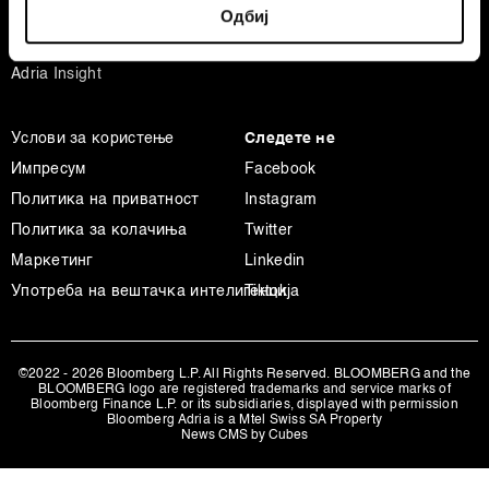
Businessweek Adria
Одбиј
specific characteristics (fingerprinting)
Анализа
Find out more about how your personal data is processed
Adria Insight
and set your preferences in the
details section
.
Заедничките ракувачи се HD-WIN ARENA SPORT
Услови за користење
Следете не
d.o.o. и
Пертнери
. Повеќе за податоците кои ги
Импресум
Facebook
обработуваме како и за вашите права прочитајте во
Политика на приватност
Instagram
нашата
Политика на приватност
, а за колачињата и
Политика за колачиња
Twitter
други слични технологии во
Политиката на
колачиња
. Колачињата во кој било момент можете
Маркетинг
Linkedin
повторно да ги ажурирате со клик на „Прикажи ги
Употреба на вештачка интелигенција
Tiktok
деталите“. Согласноста можете во кој било момент да
ја повлечете без негативни последици.
©2022 - 2026 Bloomberg L.P. All Rights Reserved. BLOOMBERG and the
BLOOMBERG logo are registered trademarks and service marks of
Bloomberg Finance L.P. or its subsidiaries, displayed with permission
Bloomberg Adria is a Mtel Swiss SA Property
News CMS by Cubes