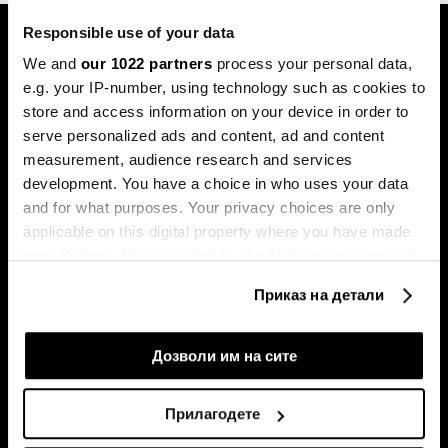
Responsible use of your data
We and
our 1022 partners
process your personal data,
e.g. your IP-number, using technology such as cookies to
store and access information on your device in order to
serve personalized ads and content, ad and content
Претплатете се на
measurement, audience research and services
билтенот
development. You have a choice in who uses your data
and for what purposes. Your privacy choices are only
applicable on this digital property where you have made
your choices. You can change or withdraw your consent
Економија
Videos
any time from the Cookie Declaration or by clicking on
Бизнис
Распоред
Приказ на детали
the Privacy trigger icon.
Политика
Настани на Блумберг Адрија
Пазари
If you allow, we would also like to:
Дозволи им на сите
Престиж
Collect information about your geographical
Технологија
location which can be accurate to within several
Прилагодете
Green
meters