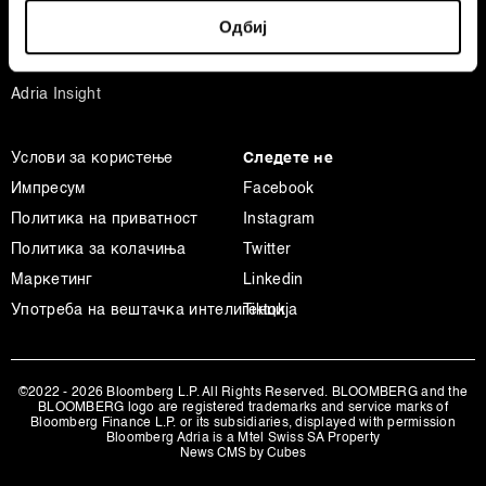
Identify your device by actively scanning it for
Спорт
Одбиј
specific characteristics (fingerprinting)
Businessweek Adria
Find out more about how your personal data is processed
Анализа
and set your preferences in the
details section
.
Adria Insight
Заедничките ракувачи се HD-WIN ARENA SPORT
Услови за користење
Следете не
d.o.o. и
Пертнери
. Повеќе за податоците кои ги
обработуваме како и за вашите права прочитајте во
Импресум
Facebook
нашата
Политика на приватност
, а за колачињата и
Политика на приватност
Instagram
други слични технологии во
Политиката на
Политика за колачиња
Twitter
колачиња
. Колачињата во кој било момент можете
Маркетинг
Linkedin
повторно да ги ажурирате со клик на „Прикажи ги
Употреба на вештачка интелигенција
Tiktok
деталите“. Согласноста можете во кој било момент да
ја повлечете без негативни последици.
©2022 - 2026 Bloomberg L.P. All Rights Reserved. BLOOMBERG and the
BLOOMBERG logo are registered trademarks and service marks of
Bloomberg Finance L.P. or its subsidiaries, displayed with permission
Bloomberg Adria is a Mtel Swiss SA Property
News CMS by Cubes