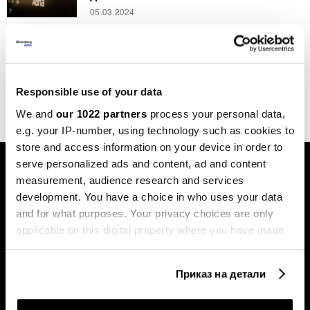
05.03.2024
Општо
Кирил Пецаков: Ќе направиме се‘ да
се одржи Охридскиот маратон
18.08.2022
Responsible use of your data
We and
our 1022 partners
process your personal data,
e.g. your IP-number, using technology such as cookies to
store and access information on your device in order to
serve personalized ads and content, ad and content
measurement, audience research and services
development. You have a choice in who uses your data
and for what purposes. Your privacy choices are only
applicable on this digital property where you have made
Претплатете се на
your choices. You can change or withdraw your consent
билтенот
any time from the Cookie Declaration or by clicking on
Приказ на детали
the Privacy trigger icon.