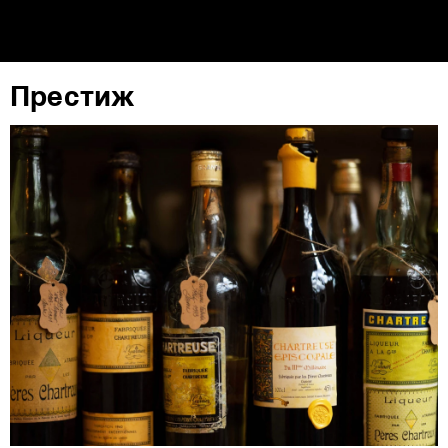
повторно да ги ажурирате со клик на „Прикажи ги
деталите“. Согласноста можете во кој било момент да
ја повлечете без негативни последици.
Престиж