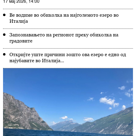
17 мај 2026, 14:00
Ве водиме во обиколка на најголемото езеро во
Италија
Запознавањето на регионот преку обиколка на
градовите
Откријте уште причини зошто ова езеро е едно од
најубавите во Италија...