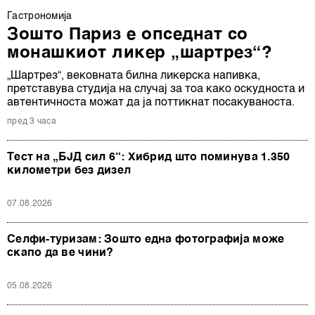
Гастрономија
Зошто Париз е опседнат со
монашкиот ликер „шартрез“?
„Шартрез“, вековната билна ликерска напивка,
претставува студија на случај за тоа како оскудноста и
автентичноста можат да ја поттикнат посакуваноста.
пред 3 часа
Тест на „БЈД сил 6“: Хибрид што поминува 1.350
километри без дизел
07.08.2026
Селфи-туризам: Зошто една фотографија може
скапо да ве чини?
05.08.2026