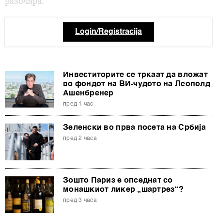
разочара.
Login/Registracija
Инвеститорите се тркаат да вложат
во фондот на ВИ-чудото на Леополд
Ашенбренер
пред 1 час
Зеленски во прва посета на Србија
пред 2 часа
Зошто Париз е опседнат со
монашкиот ликер „шартрез“?
пред 3 часа