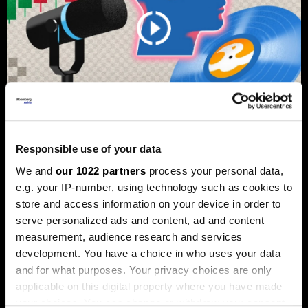
Responsible use of your data
Од Џастин Бибер до Санремо:
We and
our 1022 partners
process your personal data,
Како вашата омилена песна може
e.g. your IP-number, using technology such as cookies to
да стане инвестиција
store and access information on your device in order to
попрофитабилна од
serve personalized ads and content, ad and content
недвижнините
measurement, audience research and services
Во последните неколку години, музичките права
development. You have a choice in who uses your data
станаа сè попопуларна форма на инвестирање.
and for what purposes. Your privacy choices are only
applicable on this digital property where you have made
your choices. You can change or withdraw your consent