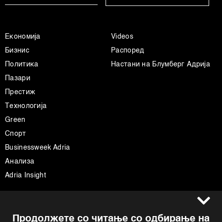
Економија
Videos
Бизнис
Распоред
Политика
Настани на Блумберг Адрија
Пазари
Престиж
Технологија
Green
Спорт
Businessweek Adria
Анализа
Adria Insight
Услови за користење
Следете не
Продолжете со читање со одбирање на
Импресум
Facebook