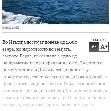
Nataša Kočiš
TEXT SIZE
Во Италија постојат повеќе од 1.000
-
+
езера, но најголемото во земјата,
езерото Гарда, несомнено е едно од
најдраматичните и најживописните. Сместено е
помеѓу Алпите и Доломитите, и долго е 51
километар од својот северен врв до јужниот крај, а
пространите води на езерото Гарда се опкружени
со историски градови на брегот, недопрени плажи,
замоци и планинарски патеки. Што и да изберете
од ова, одморот на езерото Гарда нема да ве