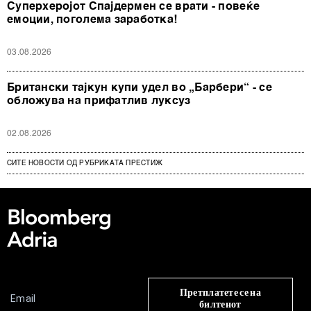
Суперхеројот Спајдермен се врати - повеќе
емоции, поголема заработка!
03.08.2026
Британски тајкун купи удел во „Барбери“ - се
обложува на прифатлив луксуз
02.08.2026
СИТЕ НОВОСТИ ОД РУБРИКАТА ПРЕСТИЖ
Претплатете се на
билтенот