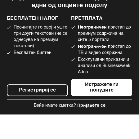
една од опциите подолу
Политика на приватност
Instagram
Политика за колачиња
Twitter
БЕСПЛАТЕН НАЛОГ
ПРЕТПЛАТА
Маркетинг
Linkedin
Прочитајте го овој и уште
Неограничен
пристап до
Употреба на вештачка интелигенција
Tiktok
три други текстови (не се
премиум содржина на
однесува на премиум
сите 5 портали
текстови)
Неограничен
пристап до
Бесплатен билтен
ТВ и видео содржина
©2022 - 2026 Bloomberg L.P. All Rights Reserved. BLOOMBERG and the
Ексклузивни приказни и
BLOOMBERG logo are registered trademarks and service marks of
Bloomberg Finance L.P. or its subsidiaries, displayed with permission
анализи од Businessweek
Bloomberg Adria is a Mtel Swiss SA Property
Adria
News CMS by Cubes
Истражете ги
Регистрирај се
понудите
Веќе имате сметка?
Пријавете се