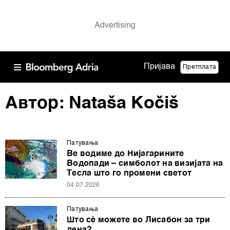
Пријава
Претплата
Автор: Nataša Kočiš
Патувањa
Ве водиме до Нијагарините
Водопади – симболот на визијата на
Тесла што го промени светот
04.07.2026
Патувањa
Што сè можете во Лисабон за три