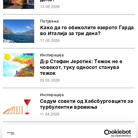
дена?
13.06.2026
Патувањa
Како да го обиколите езерото Гарда
во Италија за три дена?
17.05.2026
Инспирација
Д-р Стефан Јеротиќ: Тежок не е
човекот, туку односот станува
тежок
03.05.2026
Инспирација
Седум совети од Хабсбурговците за
турбулентни времиња
11.04.2026
Инспирација
Најголемиот музејски комплекс на