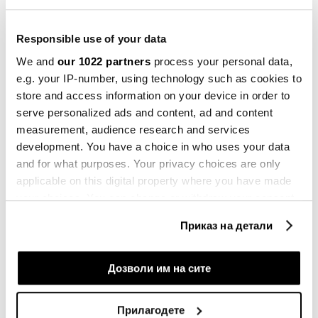
светот на удар на политиките на
Трамп
Responsible use of your data
16.01.2026
We and
our 1022 partners
process your personal data,
Инспирација
e.g. your IP-number, using technology such as cookies to
Курс за шпионажа и изложба на
store and access information on your device in order to
МИ5: Ѕирнете во тајниот свет на
serve personalized ads and content, ad and content
агентите
measurement, audience research and services
23.10.2025
development. You have a choice in who uses your data
and for what purposes. Your privacy choices are only
Инспирација
Кој управува со нашите податоци
applicable on this digital property where you have made
кога нас веќе нè нема и каква врска
your choices. You can change or withdraw your consent
има Данило Киш со тоа?
any time from the Cookie Declaration or by clicking on
12.07.2025
Приказ на детали
the Privacy trigger icon.
Инспирација
If you allow, we would also like to:
Дозволи им на сите
Македонка која го враќа светот на
балканската трпеза
Collect information about your geographical
15.06.2025
location which can be accurate to within several
Прилагодете