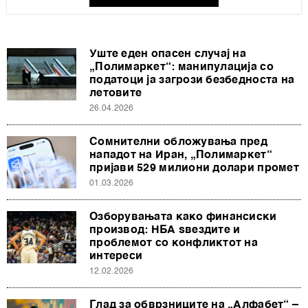
Уште еден опасен случај на
„Полимаркет“: манипулација со
податоци ја загрози безбедноста на
летовите
26.04.2026
Сомнителни обложувања пред
нападот на Иран, „Полимаркет“
пријави 529 милиони долари промет
01.03.2026
Озборувањата како финансиски
производ: НБА ѕвездите и
проблемот со конфликтот на
интереси
12.02.2026
Глад за обврзниците на „Алфабет“ –