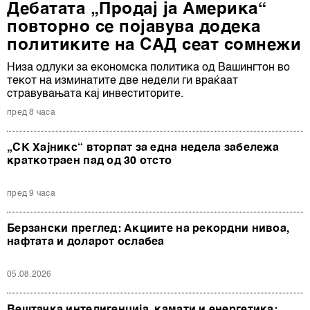
Дебатата „Продај ја Америка“
повторно се појавува додека
политиките на САД сеат сомнежи
Низа одлуки за економска политика од Вашингтон во
текот на изминатите две недели ги враќаат
стравувањата кај инвеститорите.
пред 8 часа
„СК Хајникс“ вторпат за една недела забележа
краткотраен пад од 30 отсто
пред 9 часа
Берзански преглед: Акциите на рекордни нивоа,
нафтата и доларот ослабеа
05.08.2026