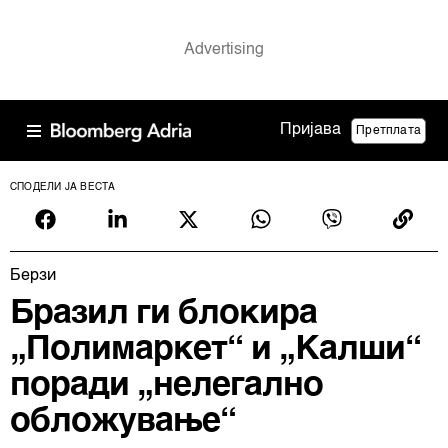
Пријава
Претплата
СПОДЕЛИ ЈА ВЕСТА
Берзи
Бразил ги блокира
„Полимаркет“ и „Калши“
поради „нелегално
обложување“