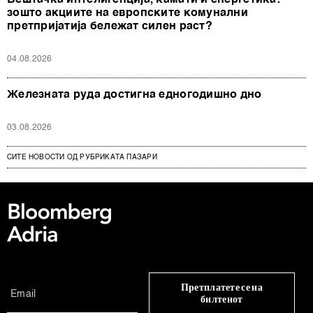
Вештачка интелигенција, камати и енергетика:
зошто акциите на европските комунални
претпријатија бележат силен раст?
04.08.2026
Железната руда достигна едногодишно дно
03.08.2026
СИТЕ НОВОСТИ ОД РУБРИКАТА ПАЗАРИ
Претплатете се на
билтенот