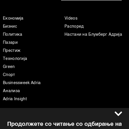
Економија
Videos
Бизнис
Распоред
Политика
Настани на Блумберг Адрија
Пазари
Престиж
Технологија
Green
Спорт
Businessweek Adria
Анализа
Adria Insight
Услови за користење
Следете не
Продолжете со читање со одбирање на
Импресум
Facebook