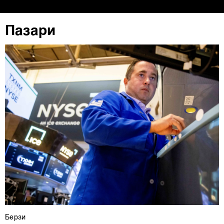
повторно да ги ажурирате со клик на „Прикажи ги
деталите“. Согласноста можете во кој било момент да
ја повлечете без негативни последици.
Пазари
Берзи