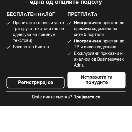
една од опциите подолу
Политика на приватност
Instagram
Политика за колачиња
Twitter
БЕСПЛАТЕН НАЛОГ
ПРЕТПЛАТА
Маркетинг
Linkedin
Прочитајте го овој и уште
Неограничен
пристап до
Употреба на вештачка интелигенција
Tiktok
три други текстови (не се
премиум содржина на
однесува на премиум
сите 5 портали
текстови)
Неограничен
пристап до
Бесплатен билтен
ТВ и видео содржина
©2022 - 2026 Bloomberg L.P. All Rights Reserved. BLOOMBERG and the
Ексклузивни приказни и
BLOOMBERG logo are registered trademarks and service marks of
Bloomberg Finance L.P. or its subsidiaries, displayed with permission
анализи од Businessweek
Bloomberg Adria is a Mtel Swiss SA Property
Adria
News CMS by Cubes
Истражете ги
Регистрирај се
понудите
Веќе имате сметка?
Пријавете се