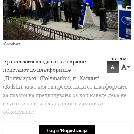
Bloomberg
TEXT SIZE
Бразилската влада го блокираше
-
+
пристапот до платформите
„Полимаркет“ (Polymarket) и „Калши“
(Kalshi), како дел од пресметката со платформите
за пазари на предвидувања за кои наведе дека не
се усогласени со федералните закони за
обложување.
Login/Registracija