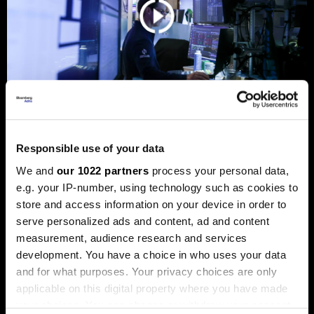
Берзански преглед: Волстрит
Responsible use of your data
еуфоричен, Коspi рекорден, а на
We and
our 1022 partners
process your personal data,
хоризонтот бура
e.g. your IP-number, using technology such as cookies to
Акциите на технолошките компании ја засилуваат
store and access information on your device in order to
еуфоријата, политичките потреси и инфлацијата ги
serve personalized ads and content, ad and content
погодија обврзниците
measurement, audience research and services
development. You have a choice in who uses your data
and for what purposes. Your privacy choices are only
applicable on this digital property where you have made
your choices. You can change or withdraw your consent