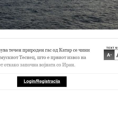
TEXT S
ува течен природен гас од Катар се чини
-
мускиот Теснец, што е првиот извоз на
т откако започна војната со Иран.
Login/Registracija