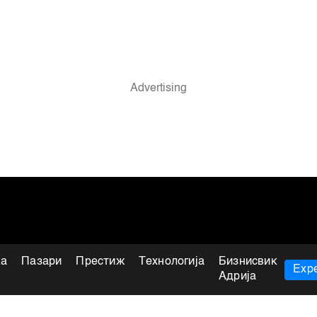
ка
Пазари
Престиж
Технологија
Бизнисвик
Expe
Адрија