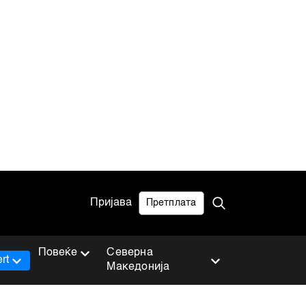
Пријава
Претплата
Повеќе
Северна
rt
Македонија