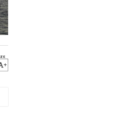
IZE
+