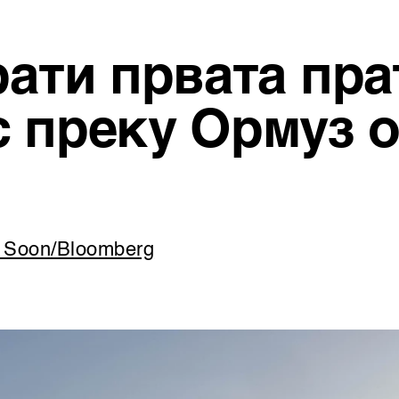
рати првата пра
с преку Ормуз 
n Soon/Bloomberg