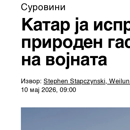
Суровини
Катар ја исп
природен га
на војната
Извор:
Stephen Stapczynski, Weilu
10 мај 2026, 09:00