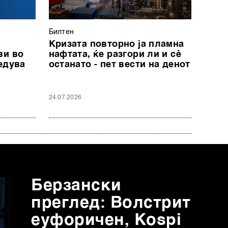
Билтен
Кризата повторно ја пламна
ви во
нафтата, ќе разгори ли и сè
едува
останато - пет вести на денот
24.07.2026
Берзански
преглед: Волстрит
еуфоричен, Коspi