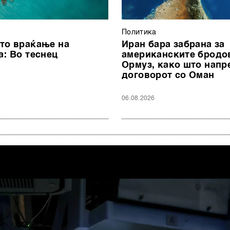
Политика
то враќање на
Иран бара забрана за
а: Во теснец
американските бродо
Ормуз, како што напр
договорот со Оман
06.08.2026