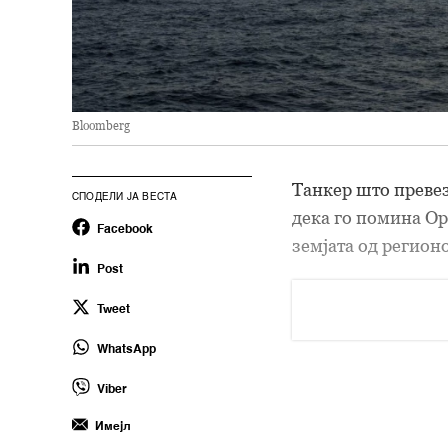
Bloomberg
Танкер што превез
СПОДЕЛИ ЈА ВЕСТА
дека го помина Ор
Facebook
земјата од регионо
Post
Tweet
WhatsApp
Viber
Имејл