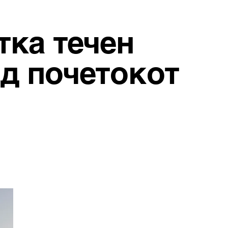
тка течен
од почетокот