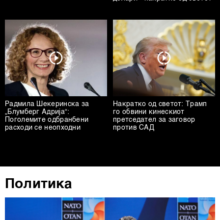
Радмила Шекеринска за
Накратко од светот: Трамп
„Блумберг Адрија“:
го обвини кинескиот
Поголемите одбранбени
претседател за заговор
расходи се неопходни
против САД
Политика