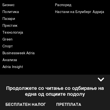
Бизнис
Распоред
Политика
Настани на Блумберг Адрија
Пазари
Престиж
Технологија
Green
Спорт
Businessweek Adria
Анализа
Adria Insight
Услови за користење
Следете не
Продолжете со читање со одбирање на
Импресум
Facebook
една од опциите подолу
Политика на приватност
Instagram
Политика за колачиња
Twitter
БЕСПЛАТЕН НАЛОГ
ПРЕТПЛАТА
Маркетинг
Linkedin