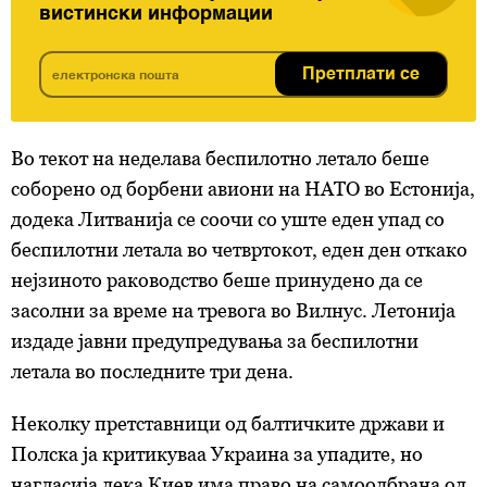
вистински информации
Претплати се
Во текот на неделава беспилотно летало беше
соборено од борбени авиони на НАТО во Естонија,
додека Литванија се соочи со уште еден упад со
беспилотни летала во четвртокот, еден ден откако
нејзиното раководство беше принудено да се
засолни за време на тревога во Вилнус. Летонија
издаде јавни предупредувања за беспилотни
летала во последните три дена.
Неколку претставници од балтичките држави и
Полска ја критикуваа Украина за упадите, но
нагласија дека Киев има право на самоодбрана од