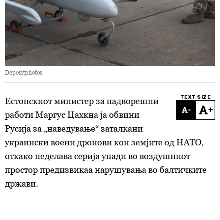
Depositphotos
TEXT SIZE
Естонскиот министер за надворешни
-
+
работи Маргус Цахкна ја обвини
Русија за „наведување“ заталкани
украински воени дронови кон земјите од НАТО,
откако неделава серија упади во воздушниот
простор предизвикаа нарушувања во балтичките
држави.