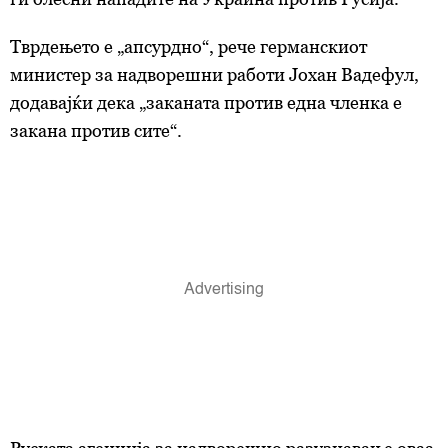
Тврдењето е „апсурдно“, рече германскиот
министер за надворешни работи Јохан Вадефул,
додавајќи дека „заканата против една членка е
закана против сите“.