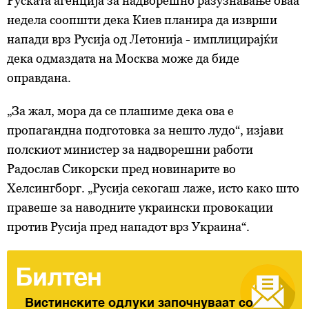
Руската агенција за надворешно разузнавање оваа
недела соопшти дека Киев планира да изврши
напади врз Русија од Летонија - имплицирајќи
дека одмаздата на Москва може да биде
оправдана.
„За жал, мора да се плашиме дека ова е
пропагандна подготовка за нешто лудо“, изјави
полскиот министер за надворешни работи
Радослав Сикорски пред новинарите во
Хелсингборг. „Русија секогаш лаже, исто како што
правеше за наводните украински провокации
против Русија пред нападот врз Украина“.
Билтен
Вистинските одлуки започнуваат со