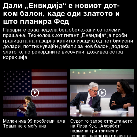
Дали „Енвидија“ е новиот дот-
ком балон, каде оди златото и
што планира Фед
Пазарите оваа недела беа обележани со големи
прашања. Технолошкиот гигант „Енвидија“ ја проби
границата на пазарна капитализација од пет билиони
долари, поттикнувајќи дебати за нов балон, додека
златото, по рекордните височини, доживеа остра
корекција.
Милеи има 99 проблеми, ама
Судот го запре отпуштањето
Трамп не е меѓу нив
на Лиза Кук, „Алфабет“
надмина три трилиони
долари - накратко од светот