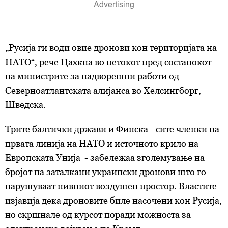
„Русија ги води овие дронови кон територијата на
НАТО“, рече Цахкна
во петокот
пред состанокот
на министрите за надворешни работи од
Северноатлантската алијанса во Хелсингборг,
Шведска.
Трите балтички држави и Финска - сите членки на
првата линија на НАТО и источното крило на
Европската Унија - забележаа зголемување на
бројот на заталкани украински дронови што го
нарушуваат нивниот воздушен простор. Властите
изјавија дека дроновите биле насочени кон Русија,
но скршнале од курсот поради можноста за