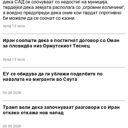
дека САД се соочуваат со недостиг на муниција,
тврдејќи дека земјата располага со „огромни количини“,
а воедно предупреди дека оние кои тврдат спротивно
би можеле да се соочат со казни.
пред 12 часа
Иран соопшти дека е постигнат договор со Оман
за пловидба низ Ормутскиот Теснец
пред 13 часа
ЕУ се обидува да ги ублажи поделбите по
навалата на мигранти во Сеута
04.08.2026
Трамп вели дека започнуваат разговори со Иран
откако откажа нов напад
03.08.2026