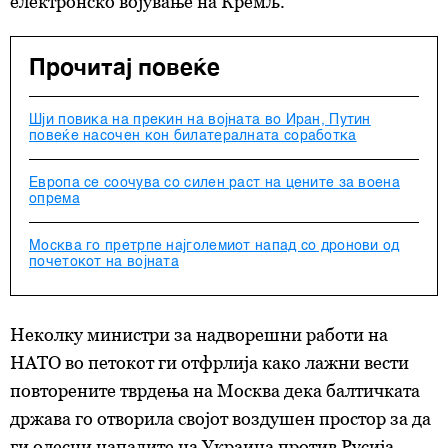
електронско војување на Кремљ.
Прочитај повеќе
Шји повика на прекин на војната во Иран, Путин
повеќе насочен кон билатералната соработка
Европа се соочува со силен раст на цените за воена
опрема
Москва го претрпе најголемиот напад со дронови од
почетокот на војната
Неколку министри за надворешни работи на
НАТО во петокот ги отфрлија како лажни вести
повторените тврдења на Москва дека балтичката
држава го отворила својот воздушен простор за да
ги олесни нападите на Украина против Русија.