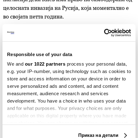
целосната инвазија на Русија, која моментално е
во својата петта година.
Киев има „капацитет за долг дострел и затоа
Русија се обидува да се преправа дека некој друг е
виновен“, изјави во петокот летонскиот министер
Responsible use of your data
за надворешни работи Баиба Бразе.
We and
our 1022 partners
process your personal data,
e.g. your IP-number, using technology such as cookies to
ДРОНОВИ
РУСИЈА
ЕСТОНИЈА
БАЛТИЧКИ ЗЕМЈИ
store and access information on your device in order to
НАТО
УКРАИНА
serve personalized ads and content, ad and content
measurement, audience research and services
development. You have a choice in who uses your data
and for what purposes. Your privacy choices are only
applicable on this digital property where you have made
Дронови влегоа во балтичкиот
your choices. You can change or withdraw your consent
воздушен простор, погодија
any time from the Cookie Declaration or by clicking on
електрана во Естонија
Приказ на детали
the Privacy trigger icon.