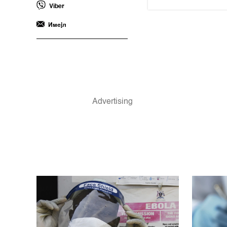
Viber
Имејл