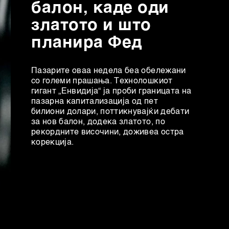
балон, каде оди
златото и што
планира Фед
Пазарите оваа недела беа обележани
со големи прашања. Технолошкиот
гигант „Енвидија“ ја проби границата на
пазарна капитализација од пет
билиони долари, поттикнувајќи дебати
за нов балон, додека златото, по
рекордните височини, доживеа остра
корекција.