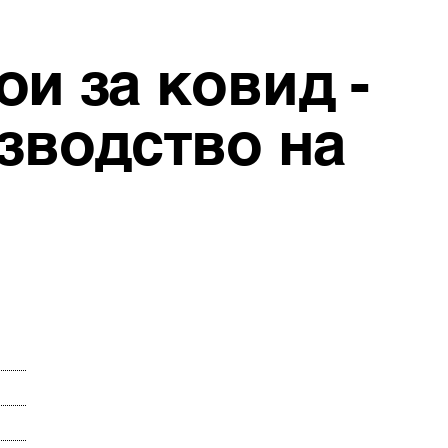
и за ковид -
зводство на