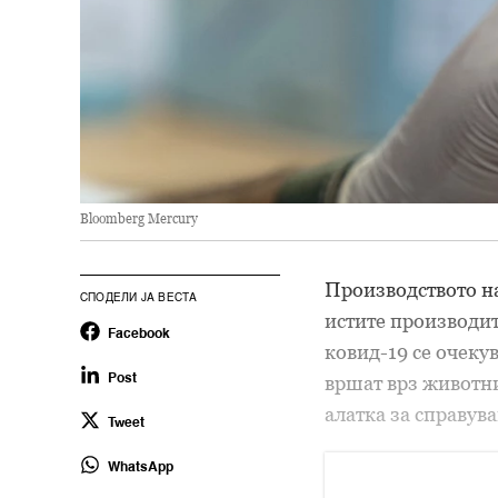
Bloomberg Mercury
Производството н
СПОДЕЛИ ЈА ВЕСТА
истите производит
Facebook
ковид-19 се очекув
вршат врз животни
Post
алатка за справув
Tweet
WhatsApp