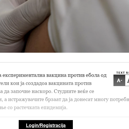
TEXT S
а експериментална вакцина против ебола од
-
ели кои ја создадоа вакцината против
а да започне наскоро. Студиите веќе се
, а истражувачите брзаат да ја донесат многу потреб
ање со растечката епидемија.
Login/Registracija