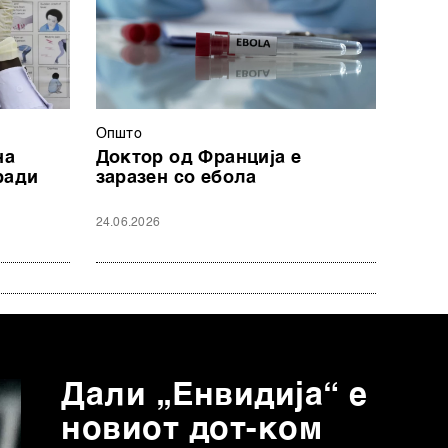
Општо
на
Доктор од Франција е
ради
заразен со ебола
24.06.2026
Дали „Енвидија“ е
новиот дот-ком