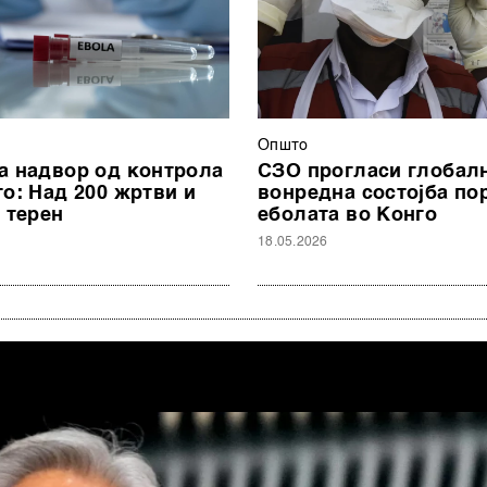
Општо
а надвор од контрола
СЗО прогласи глобал
го: Над 200 жртви и
вонредна состојба по
 терен
еболата во Конго
18.05.2026