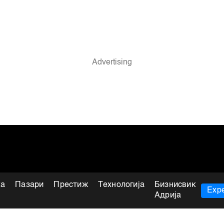
ка
Пазари
Престиж
Технологија
Бизнисвик
Expe
Адрија