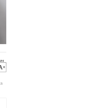
IZE
+
на