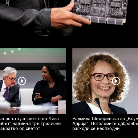
запре отпуштањето на Лиза
Радмила Шекеринска за „Блу
абет“ надмина три трилиони
Адрија“: Поголемите одбранб
накратко од светот
расходи се неопходни