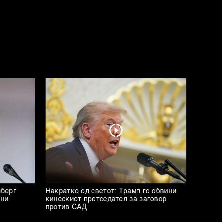
мберг
Накратко од светот: Трамп го обвини
ени
кинескиот претседател за заговор
против САД