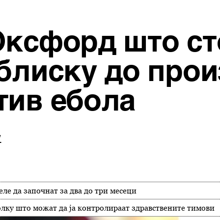
Оксфорд што сто
 блиску до прои
тив ебола
w
е да започнат за два до три месеци
лку што можат да ја контролираат здравствените тимови