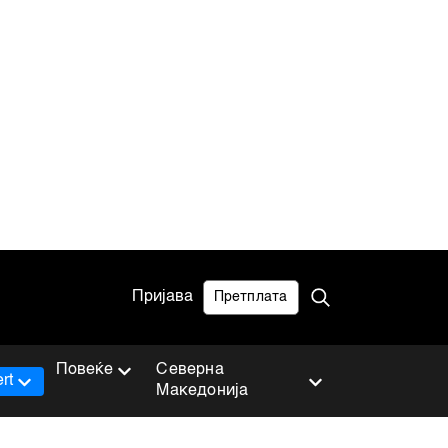
Пријава
Претплата
Повеќе
Северна
rt
Македонија