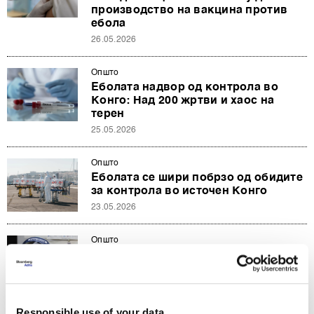
производство на вакцина против
ебола
26.05.2026
Општо
Еболата надвор од контрола во
Конго: Над 200 жртви и хаос на
терен
25.05.2026
Општо
Еболата се шири побрзо од обидите
за контрола во источен Конго
23.05.2026
Општо
СЗО прогласи глобална вонредна
состојба поради еболата во Конго
18.05.2026
Responsible use of your data