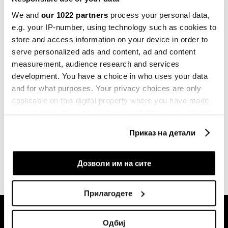
Општо
Што е ебола вирусот и како Африка
We and
our 1022 partners
process your personal data,
ќе се справи со новата епидемија?
e.g. your IP-number, using technology such as cookies to
16.05.2026
store and access information on your device in order to
serve personalized ads and content, ad and content
Бизнис
measurement, audience research and services
Крвавата војна заменета со
development. You have a choice in who uses your data
фудбалски дресови: Руанда и Конго
and for what purposes. Your privacy choices are only
во бизнис-пресметка
applicable on this digital property where you have made
10.08.2025
your choices. You can change or withdraw your consent
any time from the Cookie Declaration or by clicking on
Бизнис
Приказ на детали
Што имаат заедничко Руанда и
the Privacy trigger icon.
Конго со Баерн, Арсенал и ПСЖ?
04.03.2025
If you allow, we would also like to:
Дозволи им на сите
Collect information about your geographical
location which can be accurate to within several
Прилагодете
meters
Identify your device by actively scanning it for
Одбиј
specific characteristics (fingerprinting)