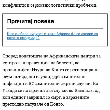
конфликти и сериозни логистички проблеми.
Прочитај повеќе
Што е ебола вирусот и како Африка ќе се справи со
новата епидемија?
Според податоците на Африканските центри за
контрола и превенција на болести, во
провинцијата Итури во Конго се регистрирани
осум потврдени случаи, 336 сомнителни
инфекции и 87 сомнителни смртни случаи. Во
Уганда се потврдени два случаи во Кампала, од
кои едниот завршил со смрт, а заразените
претходно патувале од Конго.