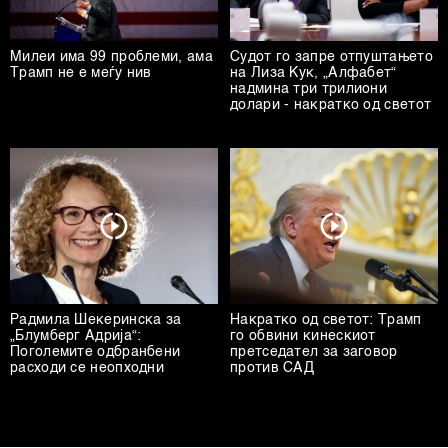
Милеи има 99 проблеми, ама
Судот го запре отпуштањето
Трамп не е меѓу нив
на Лиза Кук, „Алфабет“
надмина три трилиони
долари - накратко од светот
Радмила Шекеринска за
Накратко од светот: Трамп
„Блумберг Адрија“:
го обвини кинескиот
Поголемите одбранбени
претседател за заговор
расходи се неопходни
против САД