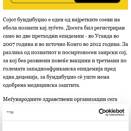
Сојот
бундибуџио е еден од најретките соеви на
ебола познати кај луѓето. Досега бил регистриран
само во две претходни епидемии - во Уганда во
2007 година и во источно Конго во 2012 година. За
разлика од познатиот и посмртоносен заирски сој,
за кој беа развиени повеќе вакцини и третмани по
големата западноафриканска епидемија пред
една деценија, за бундибуџио сè уште нема
одобрена медицинска заштита.
Меѓународните здравствени организации сега
повикуваат на итни клинички испитувања на
експериментални вакцини и терапии, меѓу кои се
разгледуваат антивирусниот лек „ремдесивир“ и