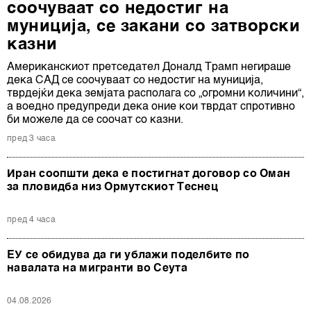
соочуваат со недостиг на
муниција, се закани со затворски
казни
Американскиот претседател Доналд Трамп негираше
дека САД се соочуваат со недостиг на муниција,
тврдејќи дека земјата располага со „огромни количини“,
а воедно предупреди дека оние кои тврдат спротивно
би можеле да се соочат со казни.
пред 3 часа
Иран соопшти дека е постигнат договор со Оман
за пловидба низ Ормутскиот Теснец
пред 4 часа
ЕУ се обидува да ги ублажи поделбите по
навалата на мигранти во Сеута
04.08.2026