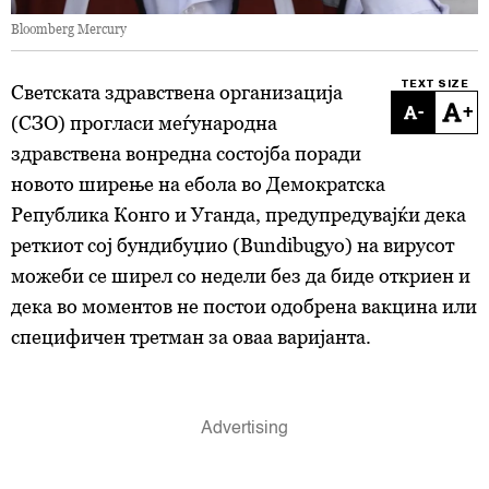
Bloomberg Mercury
TEXT SIZE
Светската здравствена организација
-
+
(СЗО) прогласи меѓународна
здравствена вонредна состојба поради
новото ширење на ебола во Демократска
Република Конго и Уганда, предупредувајќи дека
реткиот
сој
бундибуџио
(Bundibugyo) на вирусот
можеби се ширел со недели без да биде откриен и
дека во моментов не постои одобрена вакцина или
специфичен третман за оваа варијанта.