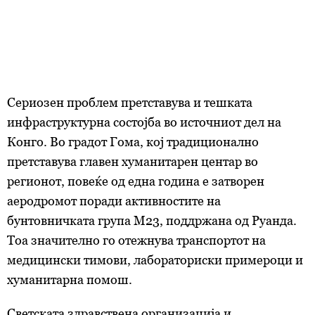
Сериозен проблем претставува и тешката
инфраструктурна состојба во источниот дел на
Конго. Во градот Гома, кој традиционално
претставува главен хуманитарен центар во
регионот, повеќе од една година е затворен
аеродромот поради активностите на
бунтовничката група М23, поддржана од Руанда.
Тоа значително го отежнува транспортот на
медицински тимови, лабораториски примероци и
хуманитарна помош.
Светската здравствена организација и