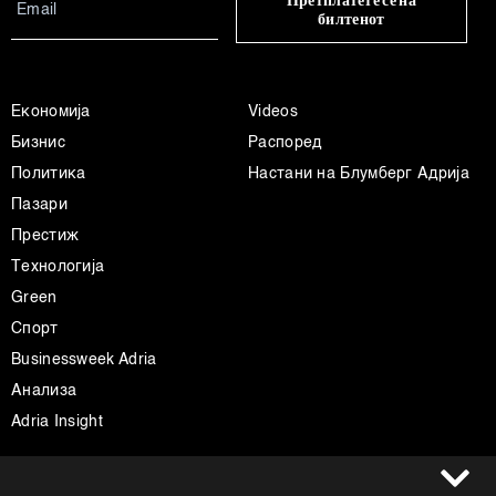
Претплатете се на
билтенот
Економија
Videos
Бизнис
Распоред
Политика
Настани на Блумберг Адрија
Пазари
Престиж
Технологија
Green
Спорт
Businessweek Adria
Анализа
Adria Insight
Услови за користење
Следете не