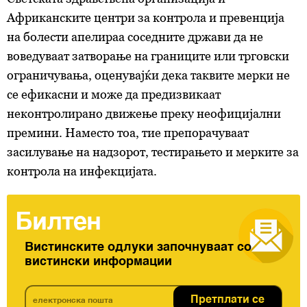
Африканските центри за контрола и превенција
на болести апелираа соседните држави да не
воведуваат затворање на границите или трговски
ограничувања, оценувајќи дека таквите мерки не
се ефикасни и може да предизвикаат
неконтролирано движење преку неофицијални
премини. Наместо тоа, тие препорачуваат
засилување на надзорот, тестирањето и мерките за
контрола на инфекцијата.
Билтен
Вистинските одлуки започнуваат со
вистински информации
Претплати се