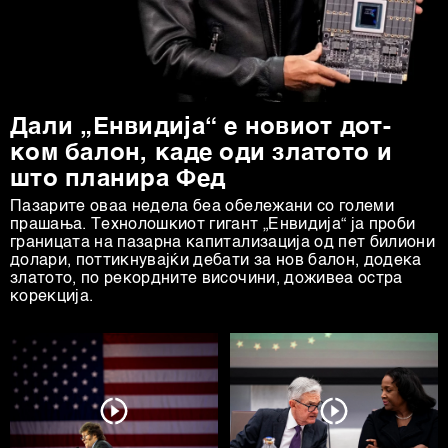
Дали „Енвидија“ е новиот дот-
ком балон, каде оди златото и
што планира Фед
Пазарите оваа недела беа обележани со големи
прашања. Технолошкиот гигант „Енвидија“ ја проби
границата на пазарна капитализација од пет билиони
долари, поттикнувајќи дебати за нов балон, додека
златото, по рекордните височини, доживеа остра
корекција.