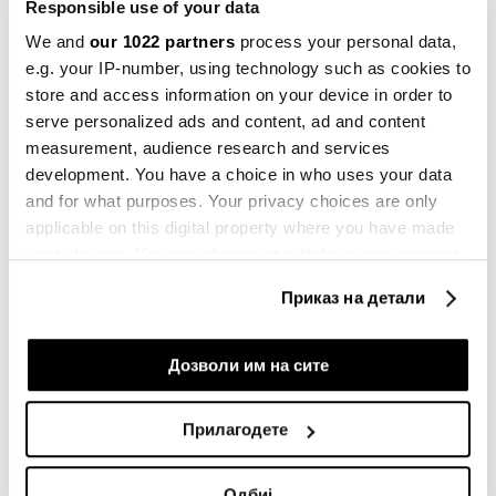
неколку кандидат-вакцини развиени од
Responsible use of your data
универзитетски и фармацевтски истражувачки
We and
our 1022 partners
process your personal data,
центри.
e.g. your IP-number, using technology such as cookies to
store and access information on your device in order to
Експертите предупредуваат дека намалувањето на
serve personalized ads and content, ad and content
странската помош и програмите за следење
measurement, audience research and services
development. You have a choice in who uses your data
заразни болести може дополнително да ја ослабне
and for what purposes. Your privacy choices are only
способноста за брз одговор во ранливите региони
applicable on this digital property where you have made
на Африка, додека Конго и натаму се соочува со
your choices. You can change or withdraw your consent
оружени конфликти, недоверба кон институциите
any time from the Cookie Declaration or by clicking on
Приказ на детали
и ограничен пристап до здравствена заштита.
the Privacy trigger icon.
If you allow, we would also like to:
Дозволи им на сите
ЕБОЛА
КОНГО
ВИРУС
СЗО
ВОНРЕДНА СОСТОЈБА
Collect information about your geographical
УГАНДА
location which can be accurate to within several
Прилагодете
meters
Identify your device by actively scanning it for
Одбиј