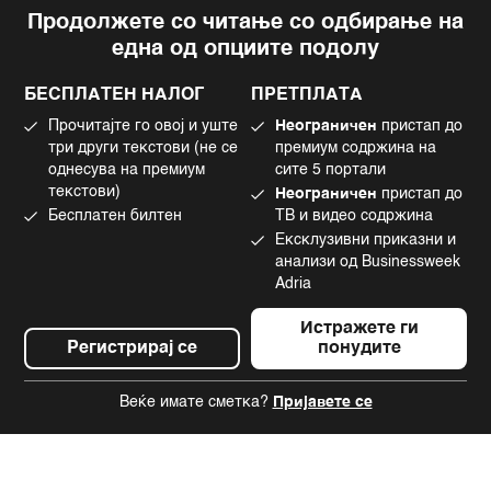
Продолжете со читање со одбирање на
Импресум
Facebook
една од опциите подолу
Политика на приватност
Instagram
Политика за колачиња
Twitter
БЕСПЛАТЕН НАЛОГ
ПРЕТПЛАТА
Маркетинг
Linkedin
Прочитајте го овој и уште
Неограничен
пристап до
Употреба на вештачка интелигенција
Tiktok
три други текстови (не се
премиум содржина на
однесува на премиум
сите 5 портали
текстови)
Неограничен
пристап до
Бесплатен билтен
ТВ и видео содржина
©2022 - 2026 Bloomberg L.P. All Rights Reserved. BLOOMBERG and the
Ексклузивни приказни и
BLOOMBERG logo are registered trademarks and service marks of
Bloomberg Finance L.P. or its subsidiaries, displayed with permission
анализи од Businessweek
Bloomberg Adria is a Mtel Swiss SA Property
Adria
News CMS by Cubes
Истражете ги
Регистрирај се
понудите
Веќе имате сметка?
Пријавете се