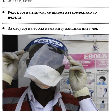
18 мај 2026, 08:52
Редок сој на вирусот се ширел незабележано со
недели
За овој сој на ебола нема ниту вакцина ниту лек