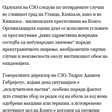
Одлуката на СЗО следува по потврдените случаи
во главниот град на Уганда, Кампала, како и во
Киншаса - милионската престолнина на Конго.
Организацијата оцени дека се исполнети условите
за прогласување „јавно здравствена вонредна
состојба од меѓународно значење“ поради
прекуграничното ширење, необјаснетите смртни
случаи и неизвесноста околу вистинскиот обем на
епидемијата.
Генералниот директор на СЗО, Тедрос Аданом
Гебрејесус, изјави дека ситуацијата е
„исклучителен настан“, особено поради фактот
што станува збор за редок сој на ебола за кој нема
одобрени вакцини или терапии, а истовремено
источниот дел на Конго е погоден од оружени