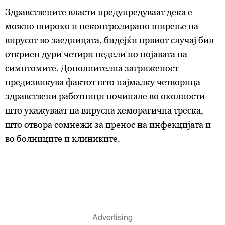
Здравствените власти предупредуваат дека е
можно широко и неконтролирано ширење на
вирусот во заедницата, бидејќи првиот случај бил
откриен дури четири недели по појавата на
симптомите. Дополнителна загриженост
предизвикува фактот што најмалку четворица
здравствени работници починале во околности
што укажуваат на вирусна хеморагична треска,
што отвора сомнежи за пренос на инфекцијата и
во болниците и клиниките.