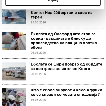
specific characteristics (fingerprinting)
Find out more about how your personal data is processed
Еболата надвор од контрола во
and set your preferences in the
details section
.
Конго: Над 200 жртви и хаос на
терен
25.05.2026
Заедничките ракувачи се HD-WIN ARENA SPORT
d.o.o. и
Пертнери
. Повеќе за податоците кои ги
Екипата од Оксфорд што стои за
обработуваме како и за вашите права прочитајте во
ковид - вакцината е блиску до
нашата
Политика на приватност
, а за колачињата и
производство на вакцина против
други слични технологии во
Политиката на
ебола
колачиња
. Колачињата во кој било момент можете
26.05.2026
повторно да ги ажурирате со клик на „Прикажи ги
деталите“. Согласноста можете во кој било момент да
Еболата се шири побрзо од обидите
за контрола во источен Конго
ја повлечете без негативни последици.
23.05.2026
Што е ебола вирусот и како Африка
ќе се справи со новата епидемија?
16.05.2026