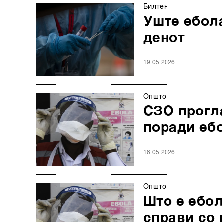
Билтен
Уште ебола
денот
19.05.2026
Општо
СЗО прогл
поради еб
18.05.2026
Општо
Што е ебол
справи со 