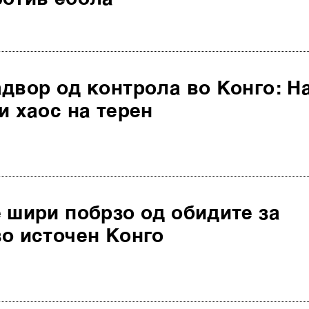
двор од контрола во Конго: Н
и хаос на терен
 шири побрзо од обидите за
о источен Конго