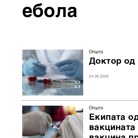
ебола
Општо
Доктор од 
24.06.2026
Општо
Екипата од
вакцината 
вакцина п