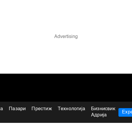
ка
Пазари
Престиж
Технологија
Бизнисвик
Expe
Адрија