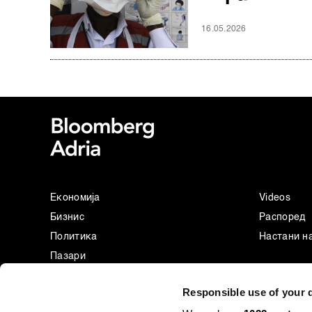
16.05.2026
Економија
Videos
Бизнис
Распоред
Политика
Настани н
Пазари
Престиж
Responsible use of your 
Технологија