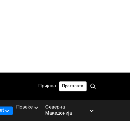
Пријава
Претплата
Повеќе
Северна
rt
Македонија