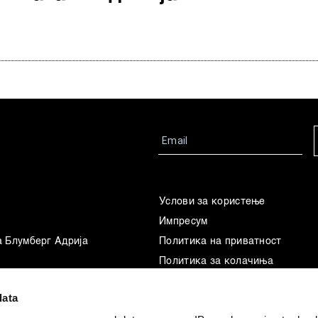
Услови за користење
Импресум
а Блумберг Адрија
Политика на приватност
Политика за колачиња
Маркетинг
data
Употреба на вештачка интелиг