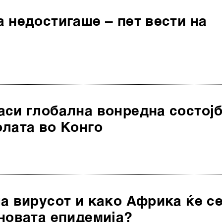
 недостигаше – пет вести на
аси глобална вонредна состој
олата во Конго
а вирусот и како Африка ќе с
новата епидемија?