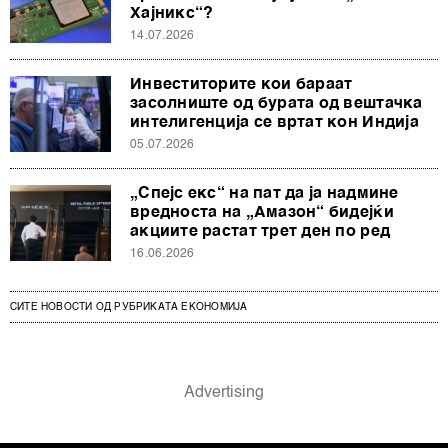
Хајникс“?
14.07.2026
Инвеститорите кои бараат
засолниште од бурата од вештачка
интелигенција се вртат кон Индија
05.07.2026
„Спејс екс“ на пат да ја надмине
вредноста на „Амазон“ бидејќи
акциите растат трет ден по ред
16.06.2026
СИТЕ НОВОСТИ ОД РУБРИКАТА ЕКОНОМИЈА