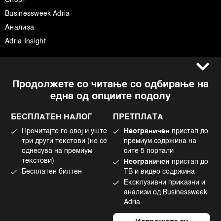
Спорт
Businessweek Adria
Анализа
Adria Insight
Услови за користење
Следете не
Продолжете со читање со одбирање на
Импресум
Facebook
една од опциите подолу
Политика на приватност
Instagram
Политика за колачиња
Twitter
БЕСПЛАТЕН НАЛОГ
ПРЕТПЛАТА
Маркетинг
Linkedin
Прочитајте го овој и уште
Неограничен
пристап до
Употреба на вештачка интелигенција
Tiktok
три други текстови (не се
премиум содржина на
однесува на премиум
сите 5 портали
текстови)
Неограничен
пристап до
Бесплатен билтен
ТВ и видео содржина
©2022 - 2026 Bloomberg L.P. All Rights Reserved. BLOOMBERG and the
Ексклузивни приказни и
BLOOMBERG logo are registered trademarks and service marks of
Bloomberg Finance L.P. or its subsidiaries, displayed with permission
анализи од Businessweek
Bloomberg Adria is a Mtel Swiss SA Property
Adria
News CMS by Cubes