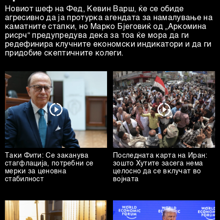
Новиот шеф на Фeд, Кевин Варш, ќе се обиде
агресивно да ја протурка агендата за намалување на
каматните стапки, но Марко Бјеговиќ од „Аркомина
рисрч“ предупредува дека за тоа ќе мора да ги
редефинира клучните економски индикатори и да ги
придобие скептичните колеги.
Таки Фити: Се заканува
Последната карта на Иран:
стагфлација, потребни се
зошто Хутите засега нема
мерки за ценовна
целосно да се вклучат во
стабилност
војната