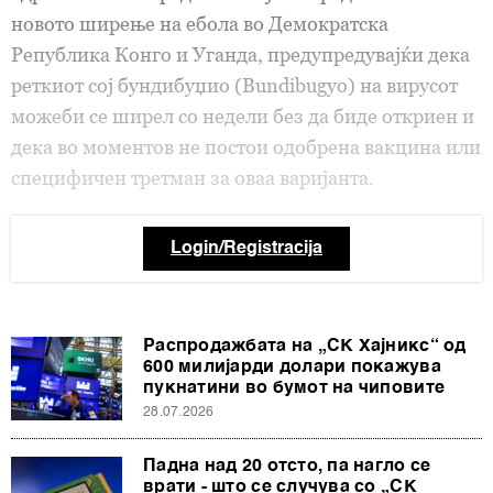
новото ширење на ебола во Демократска
Република Конго и Уганда, предупредувајќи дека
реткиот сој бундибуџио (Bundibugyo) на вирусот
можеби се ширел со недели без да биде откриен и
дека во моментов не постои одобрена вакцина или
специфичен третман за оваа варијанта.
Login/Registracija
Распродажбата на „СК Хајникс“ од
600 милијарди долари покажува
пукнатини во бумот на чиповите
28.07.2026
Падна над 20 отсто, па нагло се
врати - што се случува со „СК