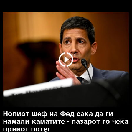
Новиот шеф на Фед сака да ги
намали каматите - пазарот го чека
првиот потег