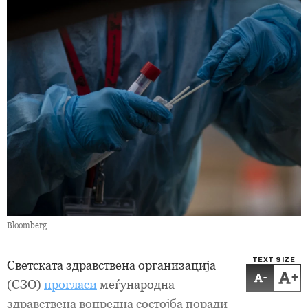
Bloomberg
TEXT SIZE
Светската здравствена организација
-
+
(СЗО)
прогласи
меѓународна
здравствена вонредна состојба поради