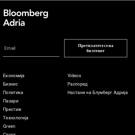
Претплатете се на
билтенот
Економија
Videos
Бизнис
Распоред
Политика
Настани на Блумберг Адрија
Пазари
Престиж
Технологија
Green