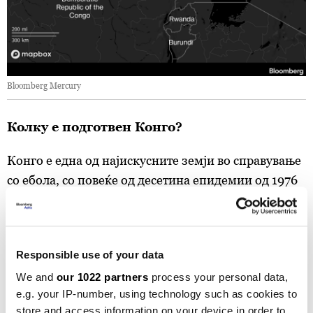
Bloomberg Mercury
Колку е подготвен Конго?
Конго е една од најискусните земји во справување
со ебола, со повеќе од десетина епидемии од 1976
година.
Изградите системи за брзо тестирање, следење
контакти, прстенеста вакцинација и ангажман на
Responsible use of your data
заедницата. Последната епидемија (завршена во
We and
our 1022 partners
process your personal data,
декември 2025) беше ставена под контрола за
e.g. your IP-number, using technology such as cookies to
шест недели.
store and access information on your device in order to