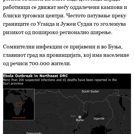
работници се движат меѓу оддалечени кампови и
блиски трговски центри. Честото патување преку
границите со Уганда и Јужен Судан го зголемува
ризикот од пошироко регионално ширење.
Сомнителни инфекции се пријавени и во Буња,
главниот град на провинцијата, кој има население
од речиси 700.000 жители.