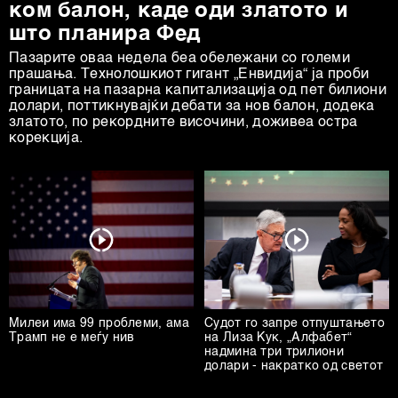
ком балон, каде оди златото и
што планира Фед
Пазарите оваа недела беа обележани со големи
прашања. Технолошкиот гигант „Енвидија“ ја проби
границата на пазарна капитализација од пет билиони
долари, поттикнувајќи дебати за нов балон, додека
златото, по рекордните височини, доживеа остра
корекција.
Милеи има 99 проблеми, ама
Судот го запре отпуштањето
Трамп не е меѓу нив
на Лиза Кук, „Алфабет“
надмина три трилиони
долари - накратко од светот