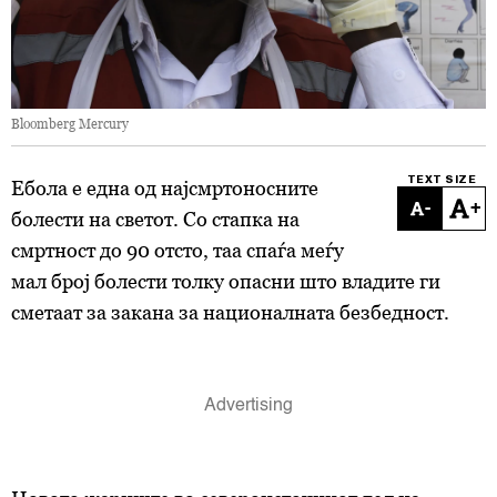
Bloomberg Mercury
TEXT SIZE
Ебола е една од најсмртоносните
-
+
болести на светот. Со стапка на
смртност до 90 отсто, таа спаѓа меѓу
мал број болести толку опасни што владите ги
сметаат за закана за националната безбедност.