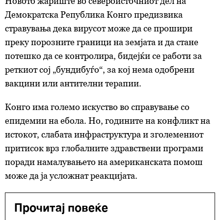
Новото жариште во североисточниот дел на
Демократска Република Конго предизвика
стравувања дека вирусот може да се прошири
преку порозните граници на земјата и да стане
потешко да се контролира, бидејќи се работи за
реткиот сој „бундибуѓо“, за кој нема одобрени
вакцини или антителни терапии.
Конго има големо искуство во справување со
епидемии на ебола. Но, годините на конфликт на
истокот, слабата инфраструктура и зголемениот
притисок врз глобалните здравствени програми
поради намалувањето на американската помош
може да ја усложнат реакцијата.
Прочитај повеќе