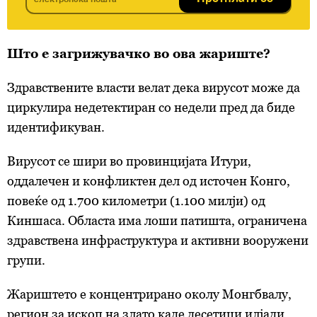
Што е загрижувачко во ова жариште?
Здравствените власти велат дека вирусот може да
циркулира недетектиран со недели пред да биде
идентификуван.
Вирусот се шири во провинцијата Итури,
оддалечен и конфликтен дел од источен Конго,
повеќе од 1.700 километри (1.100 милји) од
Киншаса. Областа има лоши патишта, ограничена
здравствена инфраструктура и активни вооружени
групи.
Жариштето е концентрирано околу Монгбвалу,
регион за ископ на злато каде десетици илјади