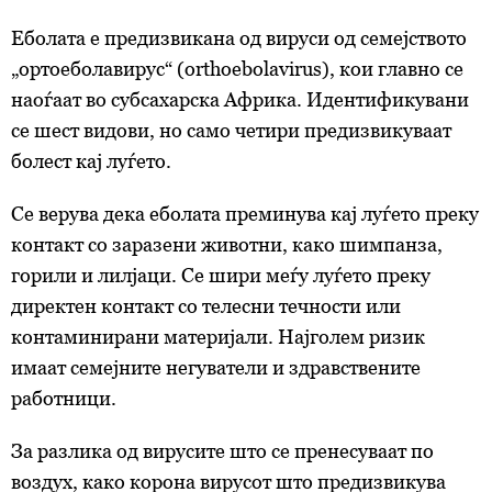
Еболата е предизвикана од вируси од семејството
„ортоеболавирус“ (orthoebolavirus), кои главно се
наоѓаат во субсахарска Африка. Идентификувани
се шест видови, но само четири предизвикуваат
болест кај луѓето.
Се верува дека еболата преминува кај луѓето преку
контакт со заразени животни, како шимпанза,
горили и лилјаци. Се шири меѓу луѓето преку
директен контакт со телесни течности или
контаминирани материјали. Најголем ризик
имаат семејните негуватели и здравствените
работници.
За разлика од вирусите што се пренесуваат по
воздух, како корона вирусот што предизвикува