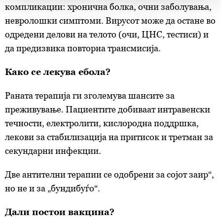
Заедничките ракувачи се HD-WIN ARENA SPORT
компликации: хронична болка, очни заболувања,
d.o.o. и
Пертнери
. Повеќе за податоците кои ги
невролошки симптоми. Вирусот може да остане во
обработуваме како и за вашите права прочитајте во
одредени делови на телото (очи, ЦНС, тестиси) и
нашата
Политика на приватност
, а за колачињата и
да предизвика повторна трансмисија.
други слични технологии во
Политиката на
колачиња
. Колачињата во кој било момент можете
Како се лекува ебола?
повторно да ги ажурирате со клик на „Прикажи ги
деталите“. Согласноста можете во кој било момент да
Раната терапија ги зголемува шансите за
ја повлечете без негативни последици.
преживување. Пациентите добиваат интравенски
течности, електролити, кислородна поддршка,
лекови за стабилизација на притисок и третман за
секундарни инфекции.
Две антителни терапии се одобрени за сојот заир“,
но не и за „бундибуѓо“.
Дали постои вакцина?