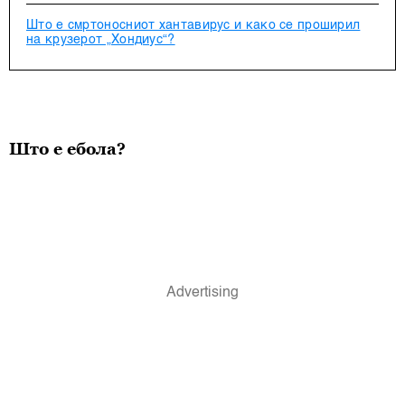
Што е смртоносниот хантавирус и како се проширил
на крузерoт „Хондиус“?
Што е ебола?