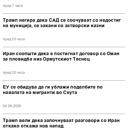
пред 7 часа
Трамп негира дека САД се соочуваат со недостиг
на муниција, се закани со затворски казни
пред 20 часа
Иран соопшти дека е постигнат договор со Оман
за пловидба низ Ормутскиот Теснец
пред 20 часа
ЕУ се обидува да ги ублажи поделбите по
навалата на мигранти во Сеута
04.08.2026
Трамп вели дека започнуваат разговори со Иран
откако откажа нов напад