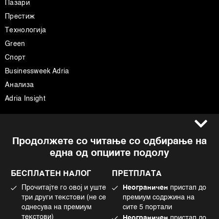
Пазари
Престиж
Технологија
Green
Спорт
Businessweek Adria
Анализа
Adria Insight
Услови за користење
Следете не
Продолжете со читање со одбирање на
Импресум
Facebook
една од опциите подолу
Политика на приватност
Instagram
Политика за колачиња
Twitter
БЕСПЛАТЕН НАЛОГ
ПРЕТПЛАТА
Маркетинг
Linkedin
Прочитајте го овој и уште
Неограничен
пристап до
Употреба на вештачка интелигенција
Tiktok
три други текстови (не се
премиум содржина на
однесува на премиум
сите 5 портали
текстови)
Неограничен
пристап до