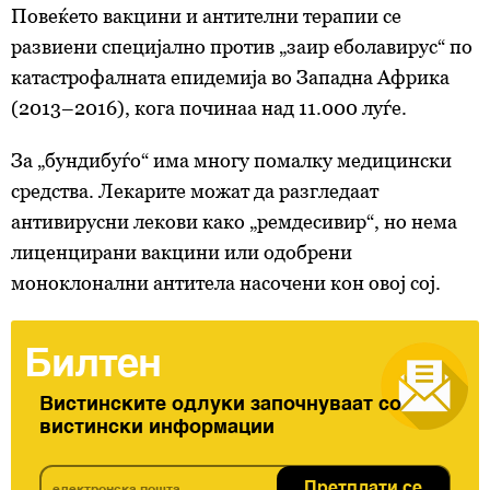
Повеќето вакцини и антителни терапии се
развиени специјално против „заир еболавирус“ по
катастрофалната епидемија во Западна Африка
(2013–2016), кога починаа над 11.000 луѓе.
За „бундибуѓо“ има многу помалку медицински
средства. Лекарите можат да разгледаат
антивирусни лекови како „ремдесивир“, но нема
лиценцирани вакцини или одобрени
моноклонални антитела насочени кон овој сој.
Билтен
Вистинските одлуки започнуваат со
вистински информации
Претплати се