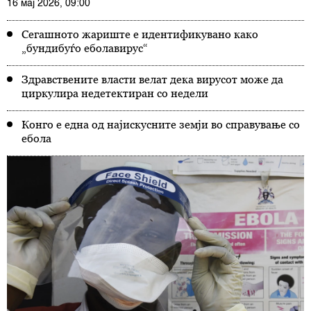
16 мај 2026, 09:00
Сегашното жариште е идентификувано како
„бундибуѓо еболавирус“
Здравствените власти велат дека вирусот може да
циркулира недетектиран со недели
Конго е една од најискусните земји во справување со
ебола