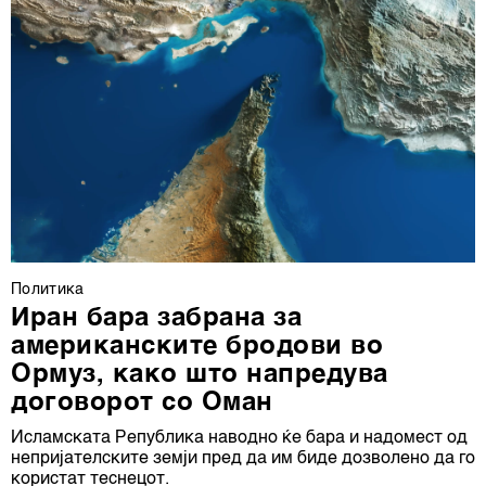
Политика
Иран бара забрана за
американските бродови во
Ормуз, како што напредува
договорот со Оман
Исламската Република наводно ќе бара и надомест од
непријателските земји пред да им биде дозволено да го
користат теснецот.