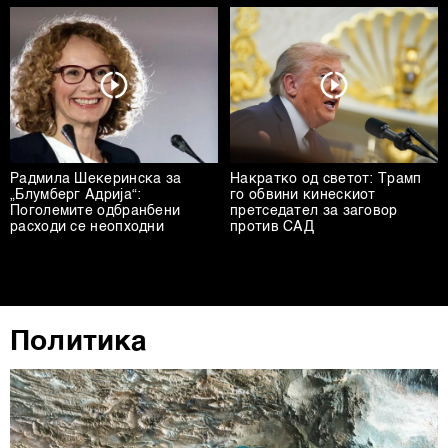
Радмила Шекеринска за
Накратко од светот: Трамп
„Блумберг Адрија“:
го обвини кинескиот
Поголемите одбранбени
претседател за заговор
расходи се неопходни
против САД
Политика