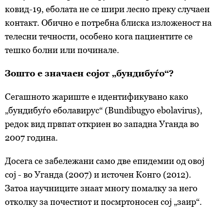
ковид-19, еболата не се шири лесно преку случаен
контакт. Обично е потребна блиска изложеност на
телесни течности, особено кога пациентите се
тешко болни или починале.
Зошто е значаен сојот „бундибуѓо“?
Сегашното жариште е идентификувано како
„бундибуѓо еболавирус“ (Bundibugyo ebolavirus),
редок вид првпат откриен во западна Уганда во
2007 година.
Досега се забележани само две епидемии од овој
сој - во Уганда (2007) и источен Конго (2012).
Затоа научниците знаат многу помалку за него
отколку за почестиот и посмртоносен сој „заир“.