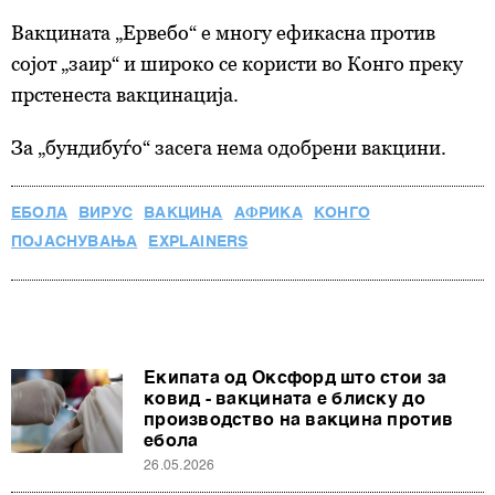
Вакцината „Ервебо“ е многу ефикасна против
сојот „заир“ и широко се користи во Конго преку
прстенеста вакцинација.
За „бундибуѓо“ засега нема одобрени вакцини.
ЕБОЛА
ВИРУС
ВАКЦИНА
АФРИКА
КОНГО
ПОЈАСНУВАЊА
EXPLAINERS
Екипата од Оксфорд што стои за
ковид - вакцината е блиску до
производство на вакцина против
ебола
26.05.2026