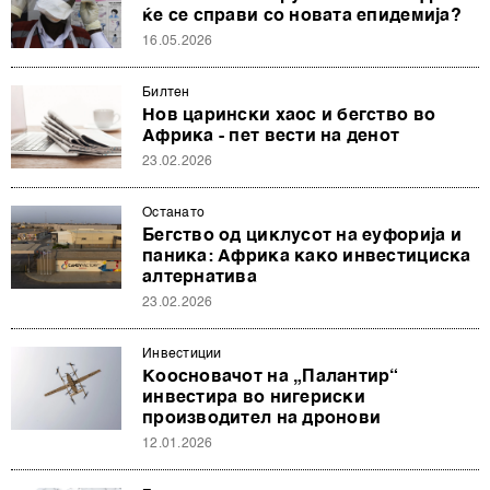
ќе се справи со новата епидемија?
16.05.2026
Билтен
Нов царински хаос и бегство во
Африка - пет вести на денот
23.02.2026
Останато
Бегство од циклусот на еуфорија и
паника: Африка како инвестициска
алтернатива
23.02.2026
Инвестиции
Коосновачот на „Палантир“
инвестира во нигериски
производител на дронови
12.01.2026