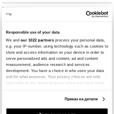
Општо
Светот задоцни во случајот со
мајмунските сипаници
19.08.2024
Responsible use of your data
Општо
We and
our 1022 partners
process your personal data,
Недостигот од пари може да
e.g. your IP-number, using technology such as cookies to
предизвика ширење на мајмунските
сипаници
store and access information on your device in order to
17.08.2024
serve personalized ads and content, ad and content
measurement, audience research and services
Општо
development. You have a choice in who uses your data
ЕЦДЦ препорача вакцинирање
and for what purposes. Your privacy choices are only
против мајмунски сипаници пред
applicable on this digital property where you have made
патување во Африка
your choices. You can change or withdraw your consent
17.08.2024
any time from the Cookie Declaration or by clicking on
Приказ на детали
the Privacy trigger icon.
Бизнис
Африка сè помалку привлечна за
мултинационалните компании
If you allow, we would also like to: