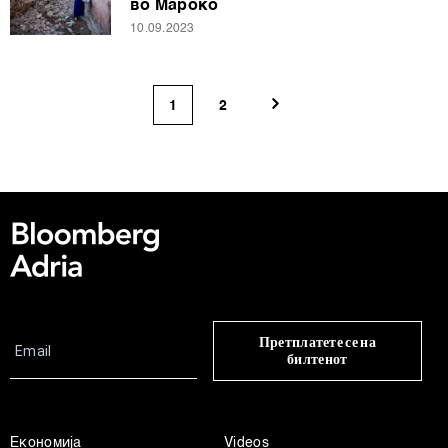
во Мароко
10.09.2023
1
2
Претплатете се на
билтенот
Економија
Videos