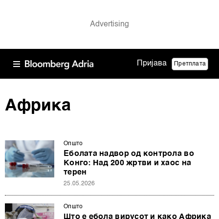
Пријава
Претплата
Африка
Општо
Еболата надвор од контрола во
Конго: Над 200 жртви и хаос на
терен
25.05.2026
Општо
Што е ебола вирусот и како Африка