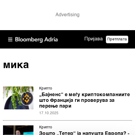
Пријава
Претплата
мика
Крипто
„Бајненс“ е меѓу криптокомпаниите
што Франција ги проверува за
перење пари
17.10.2025
Крипто
Зошто „Тетер“ ја напушта Европа? -