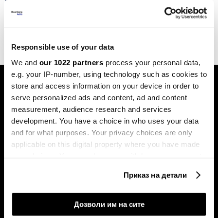
Стабилните монети сè повеќе се
прифатени во САД
28.05.2025
Responsible use of your data
We and
our 1022 partners
process your personal data,
e.g. your IP-number, using technology such as cookies to
store and access information on your device in order to
serve personalized ads and content, ad and content
measurement, audience research and services
development. You have a choice in who uses your data
and for what purposes. Your privacy choices are only
Претплатете се на
applicable on this digital property where you have made
билтенот
your choices. You can change or withdraw your consent
any time from the Cookie Declaration or by clicking on
Приказ на детали
the Privacy trigger icon.
Економија
Videos
Бизнис
Распоред
If you allow, we would also like to:
Дозволи им на сите
Политика
Настани на Блумберг Адрија
Collect information about your geographical