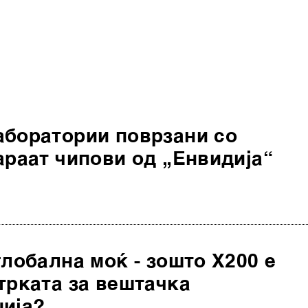
аборатории поврзани со
араат чипови од „Енвидија“
глобална моќ - зошто Х200 е
трката за вештачка
ција?