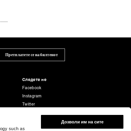
Претплатете се на билтенот
Следете не
Facebook
Instagram
Twitter
Linkedin
енција
Tiktok
Дозволи им на сите
logy such as