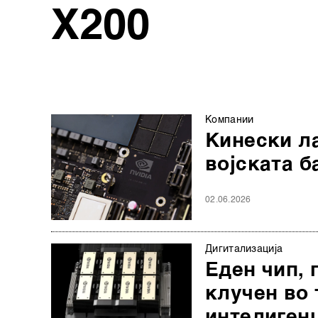
Х200
Компании
Кинески л
војската б
02.06.2026
Дигитализација
Еден чип, 
клучен во 
интелиген