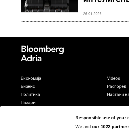
26.01.2026
Економија
Videos
Бизнис
Распоред
Политика
Настани н
Пазари
Престиж
Responsible use of your 
Технологија
We and
our 1022 partner
Green