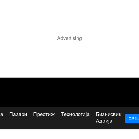
ка
Пазари
Престиж
Технологија
Бизнисвик
Expe
Адрија