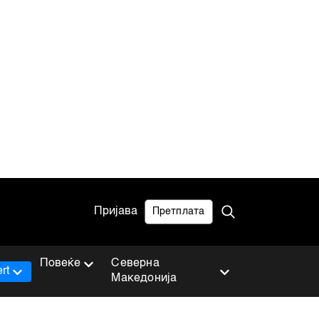
Пријава
Претплата
Повеќе
Северна
rt
Македонија