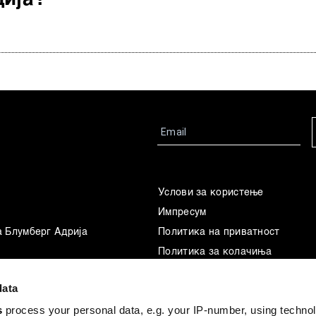
Услови за користење
Импресум
а Блумберг Адрија
Политика на приватност
Политика за колачиња
Маркетинг
data
Употреба на вештачка интелиг
s
process your personal data, e.g. your IP-number, using techno