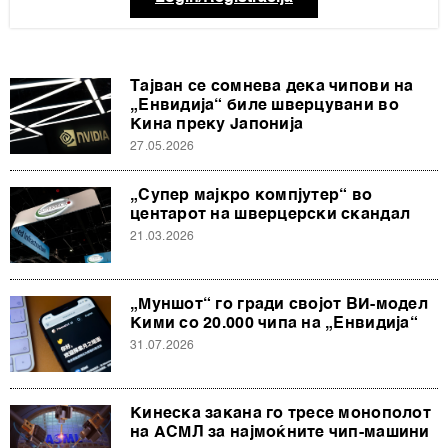
Тајван се сомнева дека чипови на
„Енвидија“ биле шверцувани во
Кина преку Јапонија
27.05.2026
„Супер мајкро компјутер“ во
центарот на шверцерски скандал
21.03.2026
„Муншот“ го гради својот ВИ-модел
Кими со 20.000 чипа на „Енвидија“
31.07.2026
Кинеска закана го тресе монополот
на АСМЛ за најмоќните чип-машини