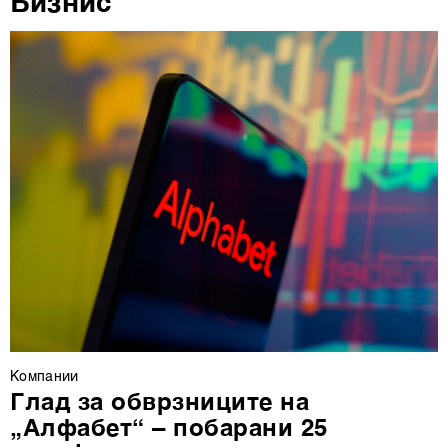
Бизнис
деталите“. Согласноста можете во кој било момент да
ја повлечете без негативни последици.
Компании
Глад за обврзниците на
„Алфабет“ – побарани 25