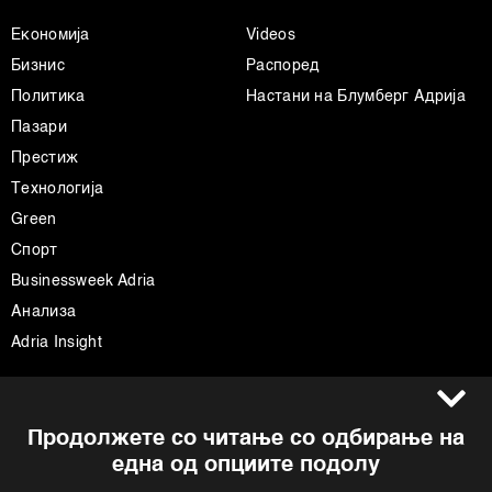
Економија
Videos
Бизнис
Распоред
Политика
Настани на Блумберг Адрија
Пазари
Престиж
Технологија
Green
Спорт
Businessweek Adria
Анализа
Adria Insight
Услови за користење
Следете не
Продолжете со читање со одбирање на
Импресум
Facebook
една од опциите подолу
Политика на приватност
Instagram