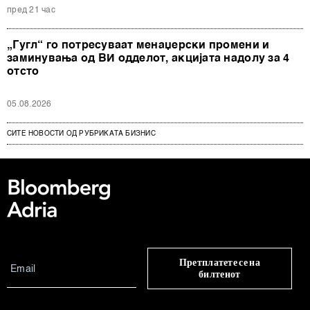
пред 21 час
„Гугл“ го потресуваат менаџерски промени и
заминувања од ВИ одделот, акцијата надолу за 4
отсто
05.08.2026
СИТЕ НОВОСТИ ОД РУБРИКАТА БИЗНИС
Претплатете се на
билтенот