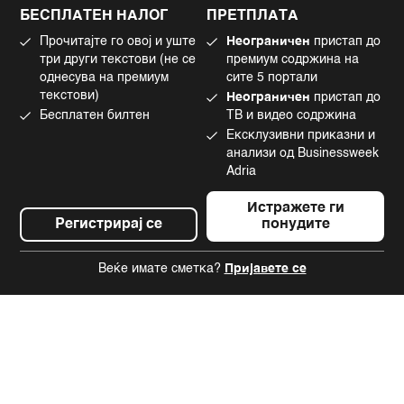
Политика за колачиња
Twitter
БЕСПЛАТЕН НАЛОГ
ПРЕТПЛАТА
Маркетинг
Linkedin
Прочитајте го овој и уште
Неограничен
пристап до
Употреба на вештачка интелигенција
Tiktok
три други текстови (не се
премиум содржина на
однесува на премиум
сите 5 портали
текстови)
Неограничен
пристап до
Бесплатен билтен
ТВ и видео содржина
©2022 - 2026 Bloomberg L.P. All Rights Reserved. BLOOMBERG and the
Ексклузивни приказни и
BLOOMBERG logo are registered trademarks and service marks of
Bloomberg Finance L.P. or its subsidiaries, displayed with permission
анализи од Businessweek
Bloomberg Adria is a Mtel Swiss SA Property
Adria
News CMS by Cubes
Истражете ги
Регистрирај се
понудите
Веќе имате сметка?
Пријавете се