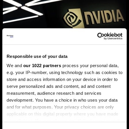
„Енвидија“ купи стартап основан
од Mакедонецот Вања
Responsible use of your data
Јосифовски и Словенецот Јуре
We and
our 1022 partners
process your personal data,
Лесковец
e.g. your IP-number, using technology such as cookies to
„Кумо АИ“ развива модели наменети за
store and access information on your device in order to
предвидување деловни настани.
serve personalized ads and content, ad and content
measurement, audience research and services
development. You have a choice in who uses your data
and for what purposes. Your privacy choices are only
applicable on this digital property where you have made
your choices. You can change or withdraw your consent
any time from the Cookie Declaration or by clicking on