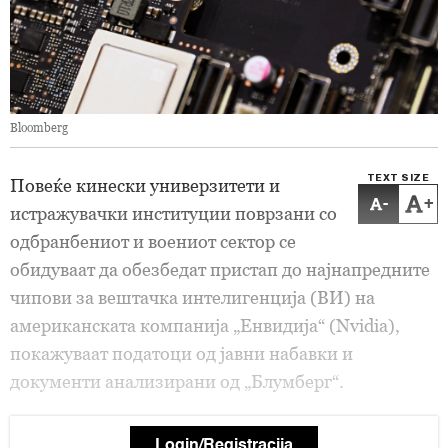
Bloomberg
TEXT SIZE
Повеќе кинески универзитети и
-
+
истражувачки институции поврзани со
одбранбениот и воениот сектор се
обидуваат да обезбедат пристап до најнапредните
чипови за вештачка интелигенција (ВИ) на
американската компанија „Енвидија“ (Nvidia),
покажуваат податоци од јавни набавки и
документи анализирани од „Блумберг“.
Login/Registracija