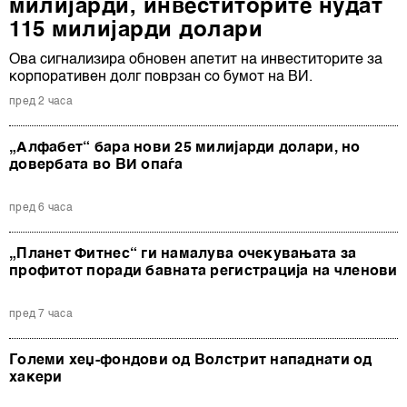
милијарди, инвеститорите нудат
115 милијарди долари
Ова сигнализира обновен апетит на инвеститорите за
корпоративен долг поврзан со бумот на ВИ.
пред 2 часа
„Алфабет“ бара нови 25 милијарди долари, но
довербата во ВИ опаѓа
пред 6 часа
„Планет Фитнес“ ги намалува очекувањата за
профитот поради бавната регистрација на членови
пред 7 часа
Големи хеџ-фондови од Волстрит нападнати од
хакери