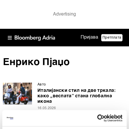
Пријава
Претплата
Енрико Пјаџо
Авто
Италијански стил на две тркала:
како „веспата“ стана глобална
икона
16.05.2026