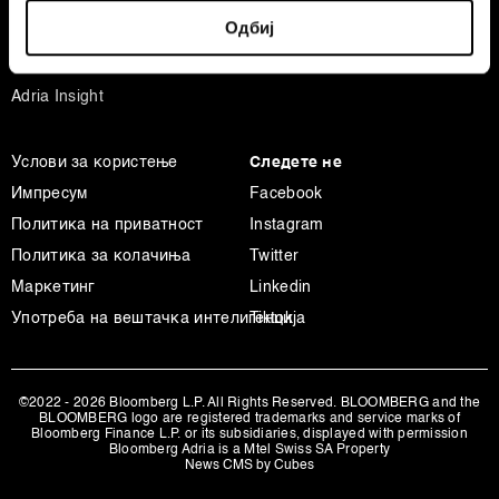
Identify your device by actively scanning it for
Спорт
Одбиј
specific characteristics (fingerprinting)
Businessweek Adria
Find out more about how your personal data is processed
Анализа
and set your preferences in the
details section
.
Adria Insight
Заедничките ракувачи се HD-WIN ARENA SPORT
Услови за користење
Следете не
d.o.o. и
Пертнери
. Повеќе за податоците кои ги
обработуваме како и за вашите права прочитајте во
Импресум
Facebook
нашата
Политика на приватност
, а за колачињата и
Политика на приватност
Instagram
други слични технологии во
Политиката на
Политика за колачиња
Twitter
колачиња
. Колачињата во кој било момент можете
Маркетинг
Linkedin
повторно да ги ажурирате со клик на „Прикажи ги
Употреба на вештачка интелигенција
Tiktok
деталите“. Согласноста можете во кој било момент да
ја повлечете без негативни последици.
©2022 - 2026 Bloomberg L.P. All Rights Reserved. BLOOMBERG and the
BLOOMBERG logo are registered trademarks and service marks of
Bloomberg Finance L.P. or its subsidiaries, displayed with permission
Bloomberg Adria is a Mtel Swiss SA Property
News CMS by Cubes