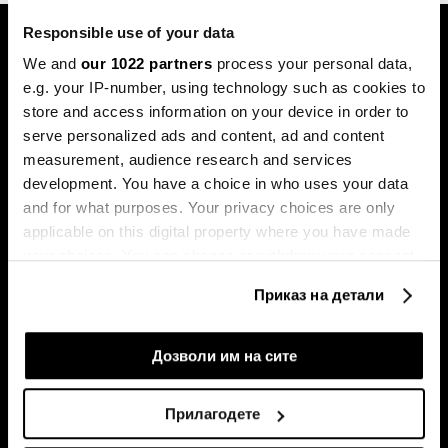
Responsible use of your data
We and
our 1022 partners
process your personal data,
e.g. your IP-number, using technology such as cookies to
store and access information on your device in order to
serve personalized ads and content, ad and content
Претплатете се на
measurement, audience research and services
билтенот
development. You have a choice in who uses your data
and for what purposes. Your privacy choices are only
applicable on this digital property where you have made
your choices. You can change or withdraw your consent
Економија
Videos
any time from the Cookie Declaration or by clicking on
Бизнис
Распоред
Приказ на детали
the Privacy trigger icon.
Политика
Настани на Блумберг Адрија
Пазари
If you allow, we would also like to:
Дозволи им на сите
Престиж
Collect information about your geographical
Технологија
location which can be accurate to within several
Прилагодете
Green
meters