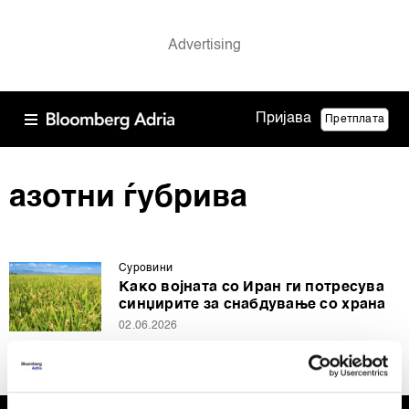
Пријава
Претплата
азотни ѓубрива
Суровини
Како војната со Иран ги потресува
синџирите за снабдување со храна
02.06.2026