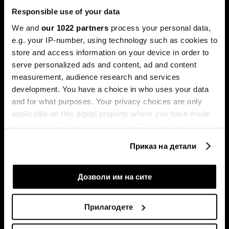
Responsible use of your data
We and
our 1022 partners
process your personal data,
e.g. your IP-number, using technology such as cookies to
store and access information on your device in order to
serve personalized ads and content, ad and content
Претплатете се на
measurement, audience research and services
билтенот
development. You have a choice in who uses your data
and for what purposes. Your privacy choices are only
applicable on this digital property where you have made
Економија
Videos
your choices. You can change or withdraw your consent
Бизнис
Распоред
any time from the Cookie Declaration or by clicking on
Приказ на детали
Политика
Настани на Блумберг Адрија
the Privacy trigger icon.
Пазари
If you allow, we would also like to:
Дозволи им на сите
Престиж
Collect information about your geographical
Технологија
location which can be accurate to within several
Прилагодете
Green
meters
Спорт
Identify your device by actively scanning it for