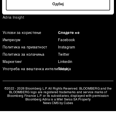
Businessweek Adria
Одбиј
specific characteristics (fingerprinting)
Анализа
Find out more about how your personal data is processed
Adria Insight
and set your preferences in the
details section
.
Заедничките ракувачи се HD-WIN ARENA SPORT
Услови за користење
Следете не
d.o.o. и
Пертнери
. Повеќе за податоците кои ги
Импресум
Facebook
обработуваме како и за вашите права прочитајте во
Политика на приватност
Instagram
нашата
Политика на приватност
, а за колачињата и
Политика за колачиња
Twitter
други слични технологии во
Политиката на
колачиња
. Колачињата во кој било момент можете
Маркетинг
Linkedin
повторно да ги ажурирате со клик на „Прикажи ги
Употреба на вештачка интелигенција
Tiktok
деталите“. Согласноста можете во кој било момент да
ја повлечете без негативни последици.
©2022 - 2026 Bloomberg L.P. All Rights Reserved. BLOOMBERG and the
BLOOMBERG logo are registered trademarks and service marks of
Bloomberg Finance L.P. or its subsidiaries, displayed with permission
Bloomberg Adria is a Mtel Swiss SA Property
News CMS by Cubes