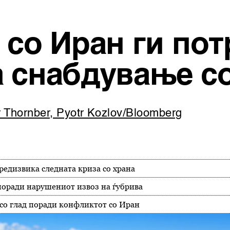
 со Иран ги по
а снабдување с
 Thornber, Pyotr Kozlov/Bloomberg
редизвика следната криза со храна
поради нарушениот извоз на ѓубрива
 со глад поради конфликтот со Иран