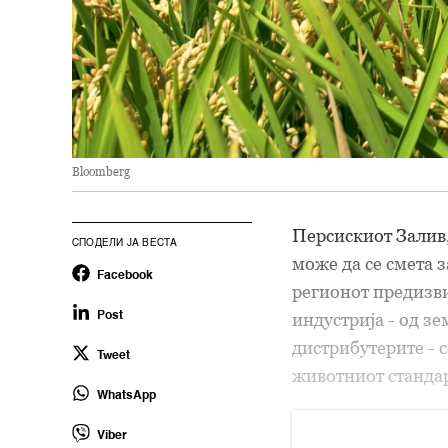
Bloomberg
Персискиот Залив,
СПОДЕЛИ ЈА ВЕСТА
може да се смета 
Facebook
регионот предизви
индустрија - од з
Post
дистрибутерите - 
Tweet
животниот станда
WhatsApp
Viber