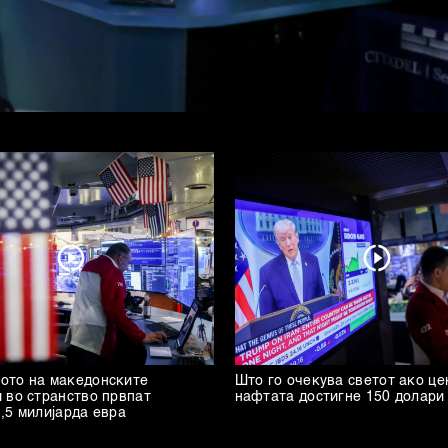
ото на македонските
Што го очекува светот ако це
 во странство првпат
нафтата достигне 150 долари
,5 милијарда евра