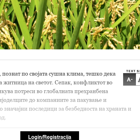
TEXT S
 познат по својата сушна клима, тешко дека
-
за житница на светот. Сепак, конфликтот во
кува потреси во глобалната прехранбена
емјоделците до компаниите за пакување и
со значајни последици за безбедноста на храната и
рд.
Login/Registracija