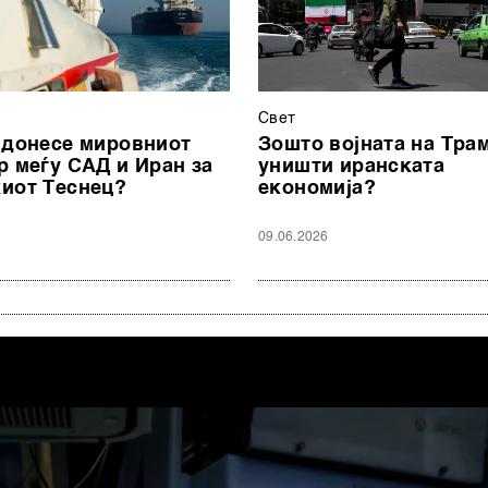
Свет
 донесе мировниот
Зошто војната на Трам
р меѓу САД и Иран за
уништи иранската
иот Теснец?
економија?
09.06.2026