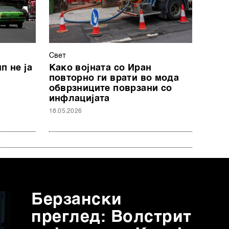
Свет
п не ја
Како војната со Иран
повторно ги врати во мода
обврзниците поврзани со
инфлацијата
18.05.2026
Берзански
преглед: Волстрит