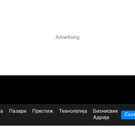
ка
Пазари
Престиж
Технологија
Бизнисвик
Expe
Адрија