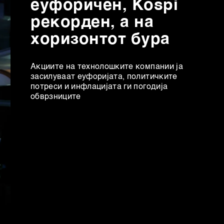
еуфоричен, Коspi
рекорден, а на
хоризонтот бура
Акциите на технолошките компании ја
засилуваат еуфоријата, политичките
потреси и инфлацијата ги погодија
обврзниците