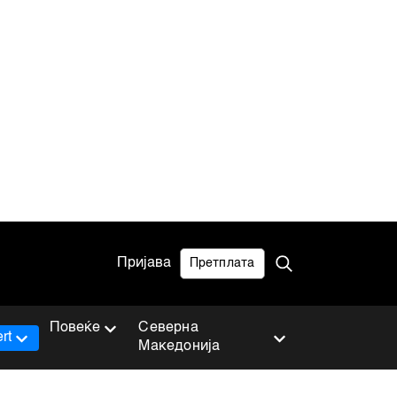
Пријава
Претплата
Повеќе
Северна
rt
Македонија