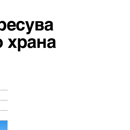
тресува
о храна