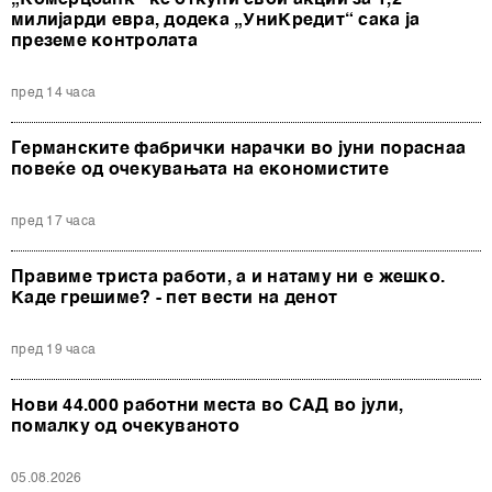
милијарди евра, додека „УниКредит“ сака ја
преземе контролата
пред 14 часа
Германските фабрички нарачки во јуни пораснаа
повеќе од очекувањата на економистите
пред 17 часа
Правиме триста работи, а и натаму ни е жешко.
Каде грешиме? - пет вести на денот
пред 19 часа
Нови 44.000 работни места во САД во јули,
помалку од очекуваното
05.08.2026