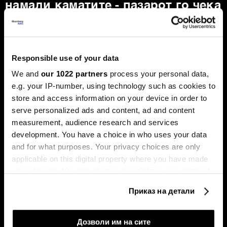
намали каматите - пазарот го чека
првиот потег
Новиот шеф на Фeд, Кевин Варш, ќе се обиде
агресивно да ја протурка агендата за намалување на
каматните стапки, но Марко Бјеговиќ од „Аркомина
Responsible use of your data
рисрч“ предупредува дека за тоа ќе мора да ги
редефинира клучните економски индикатори и да ги
We and
our 1022 partners
process your personal data,
придобие скептичните колеги.
e.g. your IP-number, using technology such as cookies to
store and access information on your device in order to
serve personalized ads and content, ad and content
measurement, audience research and services
development. You have a choice in who uses your data
and for what purposes. Your privacy choices are only
applicable on this digital property where you have made
your choices. You can change or withdraw your consent
any time from the Cookie Declaration or by clicking on
Таки Фити: Се заканува
Последната карта на Иран:
Приказ на детали
стагфлација, потребни се
зошто Хутите засега нема
the Privacy trigger icon.
мерки за ценовна
целосно да се вклучат во
стабилност
војната
If you allow, we would also like to:
Дозволи им на сите