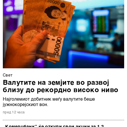
Свет
Валутите на земјите во развој
близу до рекордно високо ниво
Најголемиот добитник меѓу валутите беше
јужнокорејскиот вон.
пред 12 часа
„Комерцбанк“ ќе откупи свои акции за 1,2