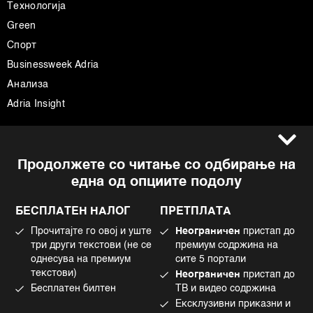
Технологија
Green
Спорт
Businessweek Adria
Анализа
Adria Insight
Услови за користење
Следете не
Продолжете со читање со одбирање на
Импресум
Facebook
една од опциите подолу
Политика на приватност
Instagram
Политика за колачиња
Twitter
БЕСПЛАТЕН НАЛОГ
ПРЕТПЛАТА
Маркетинг
Linkedin
Прочитајте го овој и уште
Неограничен
пристап до
Употреба на вештачка интелигенција
Tiktok
три други текстови (не се
премиум содржина на
однесува на премиум
сите 5 портали
текстови)
Неограничен
пристап до
Бесплатен билтен
ТВ и видео содржина
©2022 - 2026 Bloomberg L.P. All Rights Reserved. BLOOMBERG and the
Ексклузивни приказни и
BLOOMBERG logo are registered trademarks and service marks of