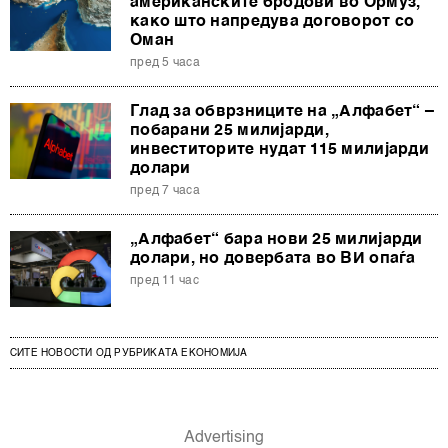
американските бродови во Ормуз,
како што напредува договорот со
Оман
пред 5 часа
Глад за обврзниците на „Алфабет“ –
побарани 25 милијарди,
инвеститорите нудат 115 милијарди
долари
пред 7 часа
„Алфабет“ бара нови 25 милијарди
долари, но довербата во ВИ опаѓа
пред 11 час
СИТЕ НОВОСТИ ОД РУБРИКАТА ЕКОНОМИЈА