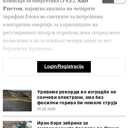
комисија за енергетика (РКЕ),
Ацо
Ристов
, најавува анализа на четирите
тарифни блока во сметките за потрошена
електрична енергија за корисниците на
регулираниот пазар и порачува дека според него
нелогично е да се плаќаат четири цени за ист
берзански производ.
Login/Registracija
Уриваме рекорди во изградба на
сончеви електрани, ама без
фосилни горива би немале струја
05.05.2026
Иран бара забрана за