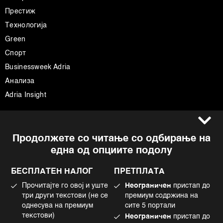
Престиж
Технологија
Green
Спорт
Businessweek Adria
Анализа
Adria Insight
Услови за користење
Следете не
Продолжете со читање со одбирање на
Импресум
Facebook
една од опциите подолу
Политика на приватност
Instagram
Политика за колачиња
Twitter
БЕСПЛАТЕН НАЛОГ
ПРЕТПЛАТА
Маркетинг
Linkedin
Прочитајте го овој и уште
Неограничен
пристап до
Употреба на вештачка интелигенција
Tiktok
три други текстови (не се
премиум содржина на
однесува на премиум
сите 5 портали
текстови)
Неограничен
пристап до