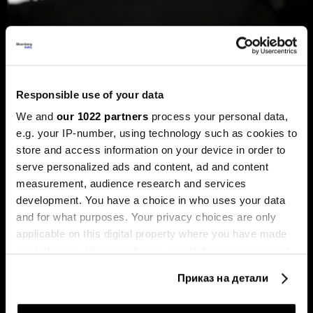
Новиот шеф на Фед сака да ги
намали каматите - пазарот го чека
првиот потег
Responsible use of your data
Новиот шеф на Фeд, Кевин Варш, ќе се обиде
агресивно да ја протурка агендата за намалување на
We and
our 1022 partners
process your personal data,
каматните стапки, но Марко Бјеговиќ од „Аркомина
e.g. your IP-number, using technology such as cookies to
рисрч“ предупредува дека за тоа ќе мора да ги
store and access information on your device in order to
редефинира клучните економски индикатори и да ги
придобие скептичните колеги.
serve personalized ads and content, ad and content
measurement, audience research and services
development. You have a choice in who uses your data
and for what purposes. Your privacy choices are only
applicable on this digital property where you have made
your choices. You can change or withdraw your consent
any time from the Cookie Declaration or by clicking on
Приказ на детали
the Privacy trigger icon.
Таки Фити: Се заканува
Последната карта на Иран: