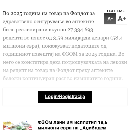
TEXT SIZE
Во 2025 година на товар на Фондот за
-
+
здравствено осигурување во аптеките
биле реализирани вкупно 27.334.693
рецепти во износ од 3,59 милијарди денари (58,4
милиони евра), покажуваат податоците од
годишниот извештај на ФЗОМ за 2025 година. Во
него се констатира дека потрошувачката на лекови
на рецепт на товар на Фондот преку аптеките
бележи континуиран раст во изминатите години.
Login/Registracija
ФЗОМ лани им исплатил 19,5
милиони евра на „Аџибадем