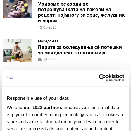
Уриваме рекорди во
потрошувачката на лекови на
рецепт: најмногу за срце, желудник
и нерви
13.05.2026
Македонија
Парите за боледувања сѐ потешки
за македонската економија
05.12.2024
Македонија
Кој е крив за лажните боледувања -
газдите, лекарите или државата?
18.08.2023
Responsible use of your data
Општо
We and
our 1022 partners
process your personal data,
Пет вести за почеток на денот:
e.g. your IP-number, using technology such as cookies to
Климите пуштени на најјако
store and access information on your device in order to
19.07.2023
serve personalized ads and content, ad and content