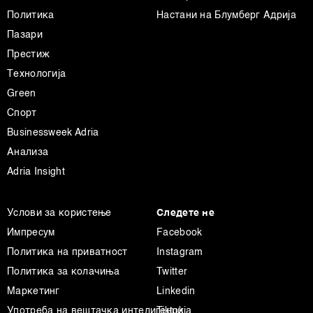
d.o.o. и
Пертнери
. Повеќе за податоците кои ги
Политика
Настани на Блумберг Адрија
обработуваме како и за вашите права прочитајте во
Пазари
нашата
Политика на приватност
, а за колачињата и
други слични технологии во
Политиката на
Престиж
колачиња
. Колачињата во кој било момент можете
Технологија
повторно да ги ажурирате со клик на „Прикажи ги
Green
деталите“. Согласноста можете во кој било момент да
Спорт
ја повлечете без негативни последици.
Businessweek Adria
Анализа
Adria Insight
Услови за користење
Следете не
Импресум
Facebook
Политика на приватност
Instagram
Политика за колачиња
Twitter
Маркетинг
Linkedin
Употреба на вештачка интелигенција
Tiktok