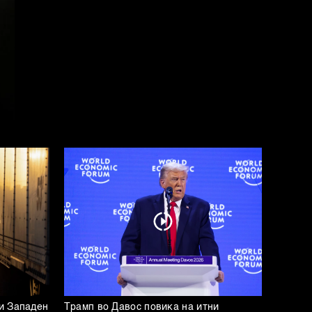
и Западен
Трамп во Давос повика на итни