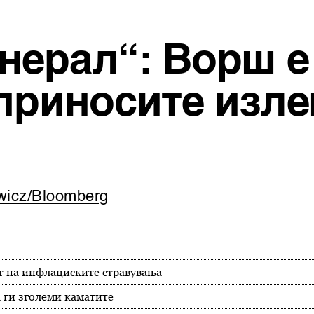
нерал“: Ворш е
приносите изле
owicz/Bloomberg
от на инфлациските стравувања
а ги зголеми каматите