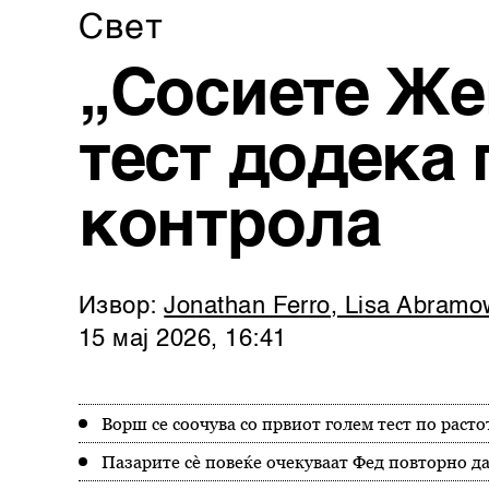
Свет
„Сосиете Же
тест додека 
контрола
Извор:
Jonathan Ferro, Lisa Abram
15 мај 2026, 16:41
Ворш се соочува со првиот голем тест по раст
Пазарите сè повеќе очекуваат Фед повторно д