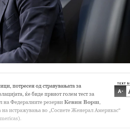
TEXT S
ици, потресен од стравувањата за
-
лацијата, ќе биде првиот голем тест за
ел на Федералните резерви
Кевин Ворш
,
 на истражувања во „Сосиете Женерал Америкас“
Americas).