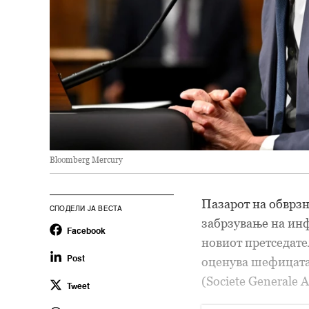
Bloomberg Mercury
Пазарот на обврзн
СПОДЕЛИ ЈА ВЕСТА
забрзување на инф
Facebook
новиот претседат
оценува шефицата
Post
(Societe Generale 
Tweet