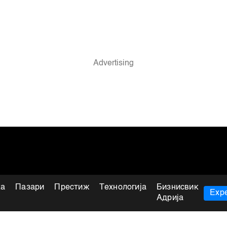
ка
Пазари
Престиж
Технологија
Бизнисвик
Expe
Адрија