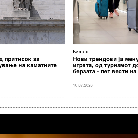
Билтен
д притисок за
Нови трендови ја мен
ување на каматните
играта, од туризмот д
берзата - пет вести на
16.07.2026