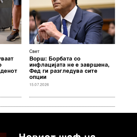
Свет
уваат
Ворш: Борбата со
о
инфлацијата не е завршена,
 денот
Фед ги разгледува сите
опции
15.07.2026