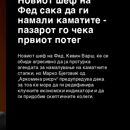
Новиот шеф на
Фед сака да ги
намали каматите -
пазарот го чека
првиот потег
Новиот шеф на Фeд, Кевин Варш, ќе се
обиде агресивно да ја протурка
агендата за намалување на каматните
стапки, но Марко Бјеговиќ од
„Аркомина рисрч“ предупредува дека
за тоа ќе мора да ги редефинира
клучните економски индикатори и да
ги придобие скептичните колеги.