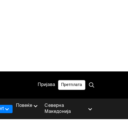
Пријава
Претплата
Повеќе
Северна
rt
Македонија