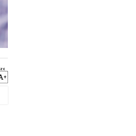
IZE
+