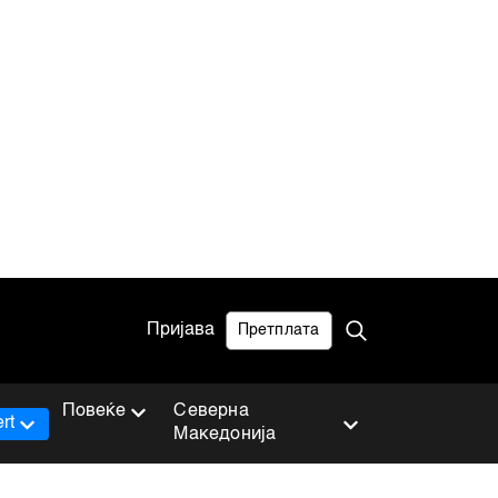
Пријава
Претплата
Повеќе
Северна
rt
Македонија