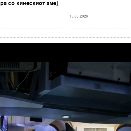
ра со кинескиот змеј
15.06.2026