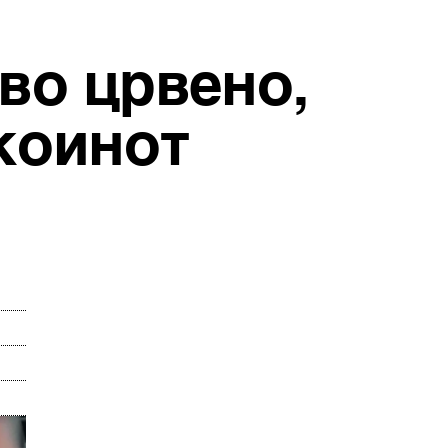
во црвено,
коинот