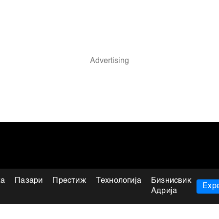
ка
Пазари
Престиж
Технологија
Бизнисвик
Expe
Адрија