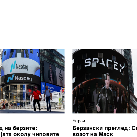
Берзи
д на берзите:
Берзански преглед: С
јата околу чиповите
возот на Маск