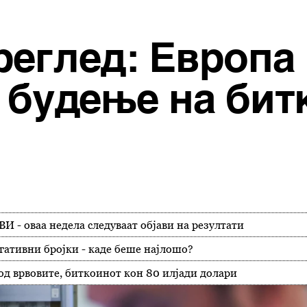
реглед: Европа 
, будење на бит
ВИ - оваа недела следуваат објави на резултати
гативни бројки - каде беше најлошо?
од врвовите, биткоинот кон 80 илјади долари