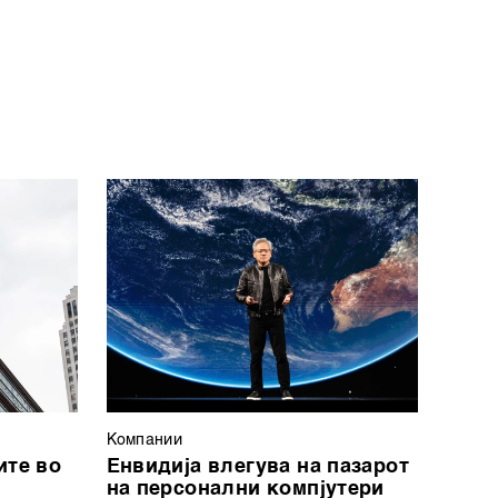
Компании
ите во
Енвидија влегува на пазарот
на персонални компјутери