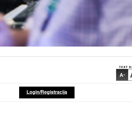
TEXT S
-
Login/Registracija