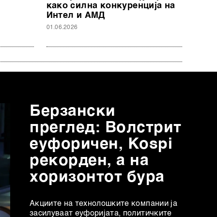
како силна конкуренција на
Интел и АМД
01.06.2026
Берзански
преглед: Волстрит
еуфоричен, Коspi
рекорден, а на
хоризонтот бура
Акциите на технолошките компании ја
засилуваат еуфоријата, политичките