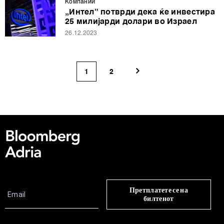
Компании
„Интел“ потврди дека ќе инвестира
25 милијарди долари во Израел
26.12.2023
1
2
Претплатете се на
билтенот