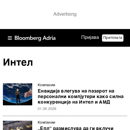
Пријава
Претплата
Интел
Компании
Енвидија влегува на пазарот на
персонални компјутери како силна
конкуренција на Интел и АМД
01.06.2026
Компании
„Епл“ размислува да ги вклучи