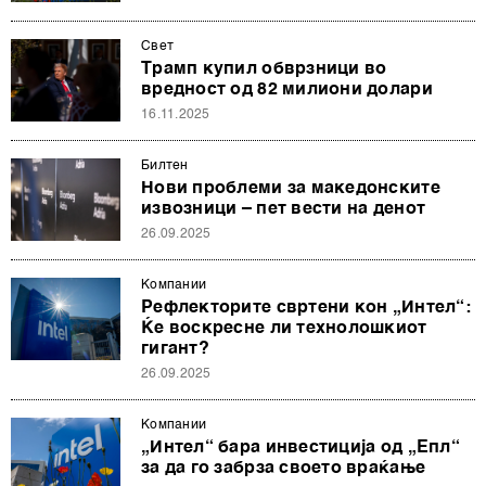
Свет
Трамп купил обврзници во
вредност од 82 милиони долари
16.11.2025
Билтен
Нови проблеми за македонските
извозници – пет вести на денот
26.09.2025
Компании
Рефлекторите свртени кон „Интел“:
Ќе воскресне ли технолошкиот
гигант?
26.09.2025
Компании
„Интел“ бара инвестиција од „Епл“
за да го забрза своето враќање