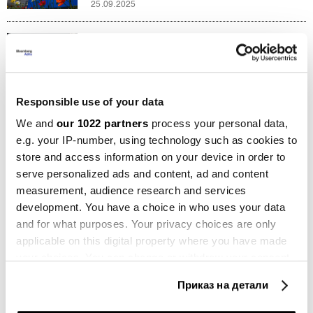
25.09.2025
Инвестиции
„Енвидија“ инвестира 5 милијарди
долари во „Интел“ и планира заедно
да дизајнираат чипови
18.09.2025
Responsible use of your data
We and
our 1022 partners
process your personal data,
Општо
e.g. your IP-number, using technology such as cookies to
Накратко од светот: „Епл“ ги
разочара инвеститорите
store and access information on your device in order to
01.11.2024
serve personalized ads and content, ad and content
measurement, audience research and services
Компании
development. You have a choice in who uses your data
„Аполо“ планира да инвестира
and for what purposes. Your privacy choices are only
повеќе милијарди долари во
applicable on this digital property where you have made
„Интел“
your choices. You can change or withdraw your consent
23.09.2024
any time from the Cookie Declaration or by clicking on
Приказ на детали
the Privacy trigger icon.
Иновации
„Интел“ склучи договор од 3,5