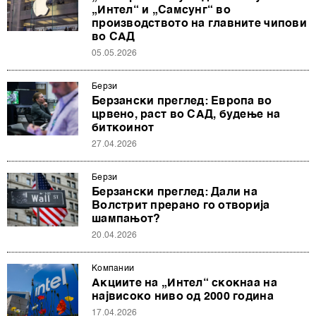
„Интел“ и „Самсунг“ во
производството на главните чипови
во САД
05.05.2026
Берзи
Берзански преглед: Европа во
црвено, раст во САД, будење на
биткоинот
27.04.2026
Берзи
Берзански преглед: Дали на
Волстрит прерано го отворија
шампањот?
20.04.2026
Компании
Акциите на „Интел“ скокнаа на
највисоко ниво од 2000 година
17.04.2026