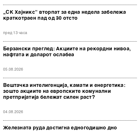
„СК Хајникс“ вторпат за една недела забележа
краткотраен пад од 30 отсто
пред 13 часа
Берзански преглед: Акциите на рекордни нивоа,
нафтата и доларот ослабеа
05.08.2026
Вештачка интелигенција, камати и енергетика:
зошто акциите на европските комунални
претпријатија бележат силен раст?
04.08.2026
Железната руда достигна едногодишно дно