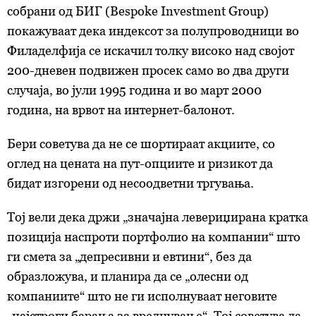
собрани од БИГ (Bespoke Investment Group)
покажуваат дека индексот за полупроводници во
Филаделфија се искачил толку високо над својот
200-дневен подвижен просек само во два други
случаја, во јули 1995 година и во март 2000
година, на врвот на интернет-балонот.
Бери советува да не се шортираат акциите, со
оглед на цената на пут-опциите и ризикот да
бидат изгорени од несоодветни тргувања.
Тој вели дека држи „значајна левериџирана кратка
позиција наспроти портфолио на компании“ што
ги смета за „депресивни и евтини“, без да
образложува, и планира да се „олесни од
компаниите“ што не ги исполнуваат неговите
„најстроги барања за вреднување“. Тој советува да