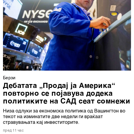
Берзи
Дебатата „Продај ја Америка“
повторно се појавува додека
политиките на САД сеат сомнежи
Низа одлуки за економска политика од Вашингтон во
текот на изминатите две недели ги враќаат
стравувањата кај инвеститорите.
пред 11 час