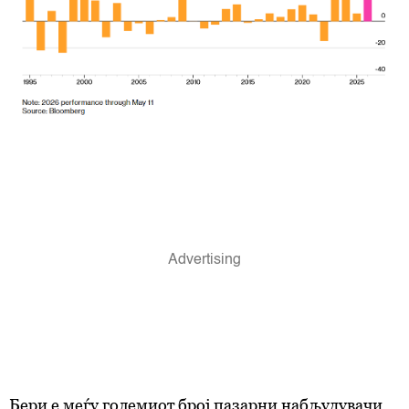
Бери е меѓу големиот број пазарни набљудувачи