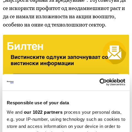
се искористи профитот од неодамнешниот раст и
да се намали изложеноста на акции воопшто,
особено на оние од технолошкиот сектор.
Билтен
Вистинските одлуки започнуваат со
вистински информации
Претплати се
„Дури и ако се чини дека има повеќе време, секој
Responsible use of your data
што има среќа да ги користи овие параболични
We and
our 1022 partners
process your personal data,
движења, со тоа што не продава, се обложува на
e.g. your IP-number, using technology such as cookies to
store and access information on your device in order to
сопствената способност да скокне навреме на или