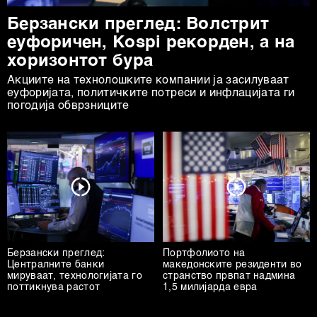
Берзански преглед: Волстрит
еуфоричен, Коspi рекорден, а на
хоризонтот бура
Акциите на технолошките компании ја засилуваат
еуфоријата, политичките потреси и инфлацијата ги
погодија обврзниците
Берзански преглед:
Портфолиото на
Централните банки
македонските резиденти во
мируваат, технологијата го
странство првпат надмина
поттикнува растот
1,5 милијарда евра