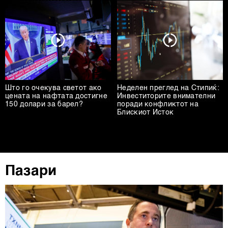
Што го очекува светот ако
Неделен преглед на Стипиќ:
цената на нафтата достигне
Инвеститорите внимателни
150 долари за барел?
поради конфликтот на
Блискиот Исток
Пазари