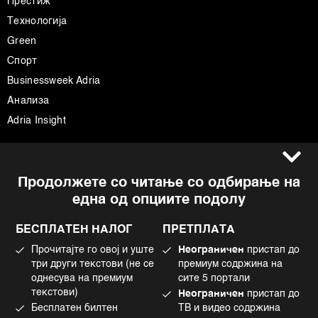
Престиж
Технологија
Green
Спорт
Businessweek Adria
Анализа
Adria Insight
Услови за користење
Следете не
Продолжете со читање со одбирање на
Импресум
Facebook
една од опциите подолу
Политика на приватност
Instagram
Политика за колачиња
Twitter
БЕСПЛАТЕН НАЛОГ
ПРЕТПЛАТА
Маркетинг
Linkedin
Прочитајте го овој и уште
Неограничен
пристап до
Употреба на вештачка интелигенција
Tiktok
три други текстови (не се
премиум содржина на
однесува на премиум
сите 5 портали
текстови)
Неограничен
пристап до
Бесплатен билтен
ТВ и видео содржина
©2022 - 2026 Bloomberg L.P. All Rights Reserved. BLOOMBERG and the