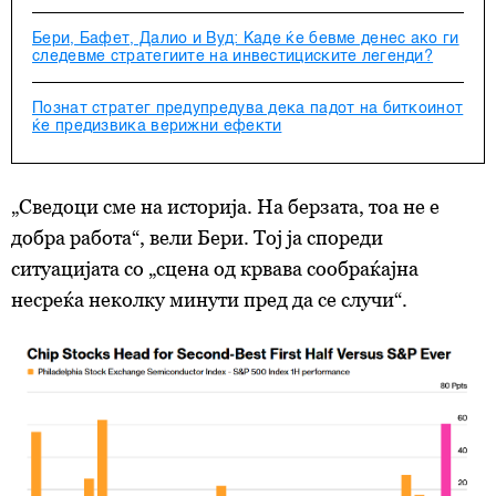
Бери, Бафет, Далио и Вуд: Каде ќе бевме денес ако ги
следевме стратегиите на инвестициските легенди?
Познат стратег предупредува дека падот на биткоинот
ќе предизвика верижни ефекти
„Сведоци сме на историја. На берзата, тоа не е
добра работа“, вели Бери. Тој ја спореди
ситуацијата со „сцена од крвава сообраќајна
несреќа неколку минути пред да се случи“.