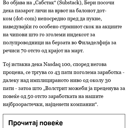
Во објава на „Сабстак“ (Substack), Бери посочи
дека пазарот личи на врвот на
балонот
дот-
ком (dot-com) непосредно пред да пукне,
наведувајќи го особено стрмниот скок на акциите
на чипови што го зголеми индексот за
полупроводници на берзата во Филаделфија за
речиси 70 отсто од крајот на март.
Тој истакна дека Nasdaq 100, според негова
процена, се тргува со 43 пати поголема заработка -
далеку над имплицираното ниво од околу 30
пати - затоа што „Волстрит можеби ја преценува за
повеќе од 50 отсто заработката на нашите
најбрзорастечки, најценети компании“.
Прочитај повеќе