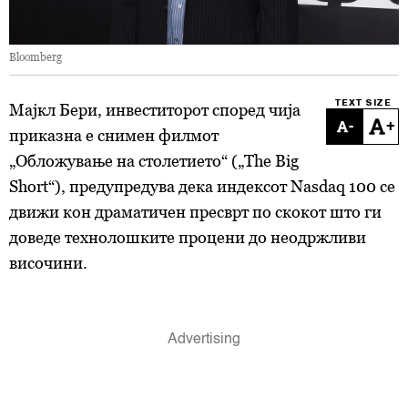
Bloomberg
TEXT SIZE
Мајкл Бери, инвеститорот според чија
-
+
приказна е снимен филмот
„Обложување на столетието“ („The Big
Short“), предупредува дека индексот Nasdaq 100 се
движи кон драматичен пресврт по скокот што ги
доведе технолошките процени до неодржливи
височини.