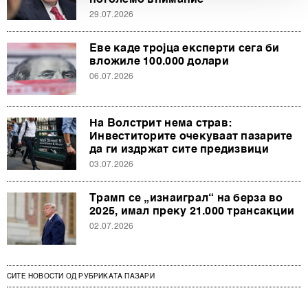
поголемо внимание
d.o.o. и
Пертнери
. Повеќе за податоците кои ги
29.07.2026
обработуваме како и за вашите права прочитајте во
нашата
Политика на приватност
, а за колачињата и
Еве каде тројца експерти сега би
вложиле 100.000 долари
други слични технологии во
Политиката на
06.07.2026
колачиња
. Колачињата во кој било момент можете
повторно да ги ажурирате со клик на „Прикажи ги
деталите“. Согласноста можете во кој било момент да
На Волстрит нема страв:
ја повлечете без негативни последици.
Инвеститорите очекуваат пазарите
да ги издржат сите предизвици
03.07.2026
Трамп се „изнаиграл“ на берза во
2025, имал преку 21.000 трансакции
02.07.2026
СИТЕ НОВОСТИ ОД РУБРИКАТА ПАЗАРИ