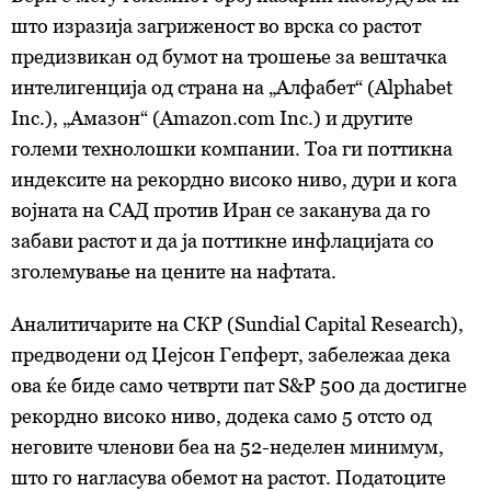
што изразија загриженост во врска со растот
предизвикан од бумот на трошење за вештачка
интелигенција од страна на „Алфабет“ (Alphabet
Inc.), „Амазон“ (Amazon.com Inc.) и другите
големи технолошки компании. Тоа ги поттикна
индексите на рекордно високо ниво, дури и кога
војната на САД против Иран се заканува да го
забави растот и да ја поттикне инфлацијата со
зголемување на цените на нафтата.
Аналитичарите на СКР (Sundial Capital Research),
предводени од Џејсон Гепферт, забележаа дека
ова ќе биде само четврти пат S&P 500 да достигне
рекордно високо ниво, додека само 5 отсто од
неговите членови беа на 52-неделен минимум,
што го нагласува обемот на растот. Податоците