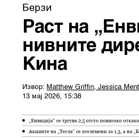
Берзи
Раст на „Енв
нивните дир
Кина
Извор:
Matthew Griffin, Jessica Men
13 мај 2026, 15:38
„Енвидија“ се тргува 2,5 отсто повисоко отка
Акциите на „Тесла“ се зголемени за 1,3, а на „Б