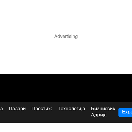
ка
Пазари
Престиж
Технологија
Бизнисвик
Expe
Адрија