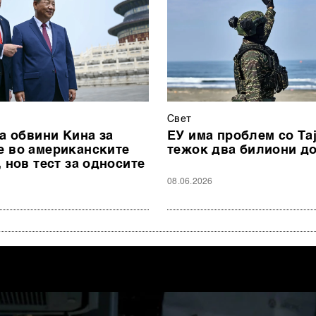
Свет
ја обвини Кина за
ЕУ има проблем со Та
 во американските
тежок два билиони д
 нов тест за односите
08.06.2026