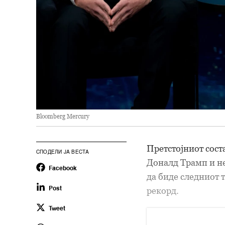
Bloomberg Mercury
Претстојниот сост
СПОДЕЛИ ЈА ВЕСТА
Доналд Трамп и н
Facebook
да биде следниот 
рекорд.
Post
Tweet