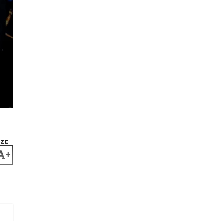
IZE
+