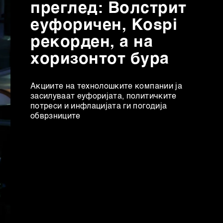
преглед: Волстрит
еуфоричен, Коspi
рекорден, а на
хоризонтот бура
Акциите на технолошките компании ја
засилуваат еуфоријата, политичките
потреси и инфлацијата ги погодија
обврзниците