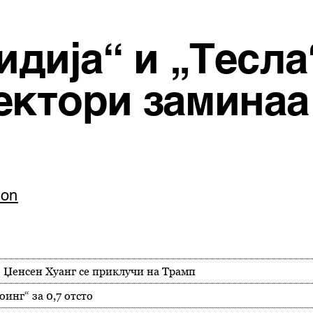
идија“ и „Тесла
ектори заминаа
ton
ко Џенсен Хуанг се приклучи на Трамп
оинг“ за 0,7 отсто