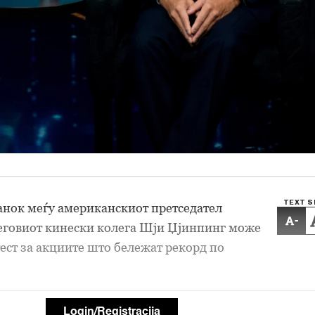
TEXT S
анок меѓу американскиот претседател
-
еговиот кинески колега Шји Џјинпинг може
тест за акциите што бележат рекорд по
Login/Registracija