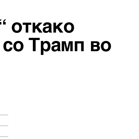
“ откако
 со Трамп во