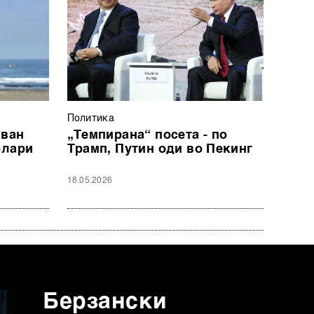
Политика
јван
„Темпирана“ посета - по
олари
Трамп, Путин оди во Пекинг
18.05.2026
Берзански