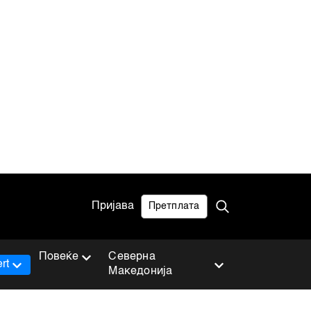
Пријава
Претплата
Повеќе
Северна
rt
Македонија