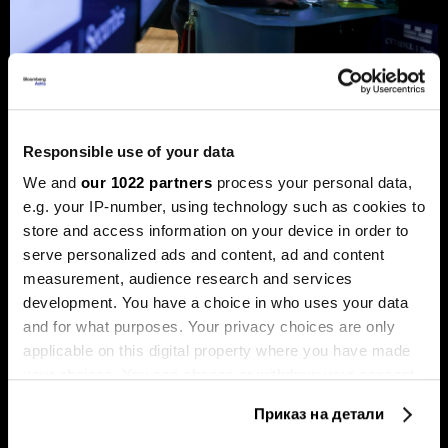
Берзански преглед: Волстрит
еуфоричен, Коspi рекорден, а на
хоризонтот бура
Responsible use of your data
Акциите на технолошките компании ја засилуваат
We and
our 1022 partners
process your personal data,
еуфоријата, политичките потреси и инфлацијата ги
e.g. your IP-number, using technology such as cookies to
погодија обврзниците
store and access information on your device in order to
serve personalized ads and content, ad and content
measurement, audience research and services
development. You have a choice in who uses your data
and for what purposes. Your privacy choices are only
applicable on this digital property where you have made
your choices. You can change or withdraw your consent
any time from the Cookie Declaration or by clicking on
Приказ на детали
Берзански преглед:
Портфолиото на
the Privacy trigger icon.
Централните банки
македонските резиденти во