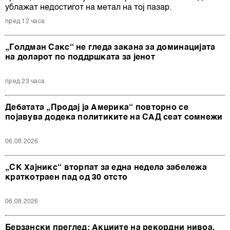
ублажат недостигот на метал на тој пазар.
пред 12 часа
„Голдман Сакс“ не гледа закана за доминацијата
на доларот по поддршката за јенот
пред 23 часа
Дебатата „Продај ја Америка“ повторно се
појавува додека политиките на САД сеат сомнежи
06.08.2026
„СК Хајникс“ вторпат за една недела забележа
краткотраен пад од 30 отсто
06.08.2026
Берзански преглед: Акциите на рекордни нивоа,