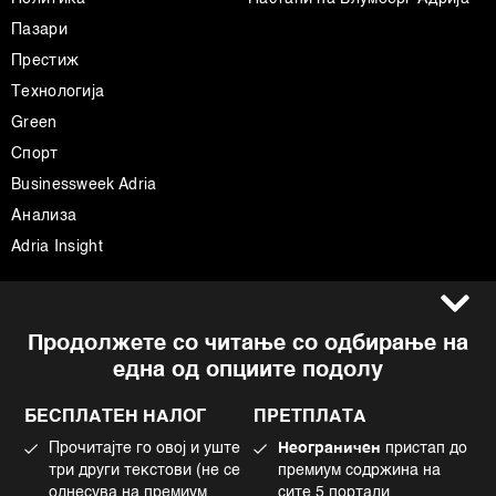
Пазари
Престиж
Технологија
Green
Спорт
Businessweek Adria
Анализа
Adria Insight
Услови за користење
Следете не
Продолжете со читање со одбирање на
Импресум
Facebook
една од опциите подолу
Политика на приватност
Instagram
Политика за колачиња
Twitter
БЕСПЛАТЕН НАЛОГ
ПРЕТПЛАТА
Маркетинг
Linkedin
Прочитајте го овој и уште
Неограничен
пристап до
Употреба на вештачка интелигенција
Tiktok
три други текстови (не се
премиум содржина на
однесува на премиум
сите 5 портали