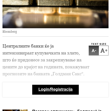
Bloomberg
TEXT SIZE
Централните банки ќе ја
-
+
интензивираат купувачката на злато,
што ќе придонесе за закрепнување на
цените до крајот на годината, покажуваат
прогнозите на банката „Голдман Сакс“.
Login/Registracija