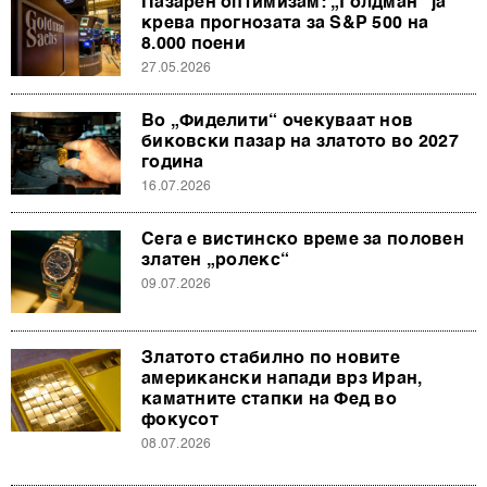
Пазарен оптимизам: „Голдман“ ја
крева прогнозата за S&P 500 на
8.000 поени
27.05.2026
Во „Фиделити“ очекуваат нов
биковски пазар на златото во 2027
година
16.07.2026
Сега е вистинско време за половен
златен „ролекс“
09.07.2026
Златото стабилно по новите
американски напади врз Иран,
каматните стапки на Фед во
фокусот
08.07.2026