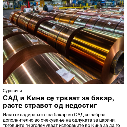
Суровини
САД и Кина се тркаат за бакар,
расте стравот од недостиг
Иако складирањето на бакар во САД се забрза
дополнително во очекување на одлуката за царини,
трговците ги зголемуваат испораките во Кина за да го