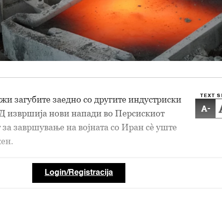
TEXT S
жи загубите заедно со другите индустриски
-
АД извршија нови напади во Персискиот
т за завршување на војната со Иран сè уште
ен.
Login/Registracija