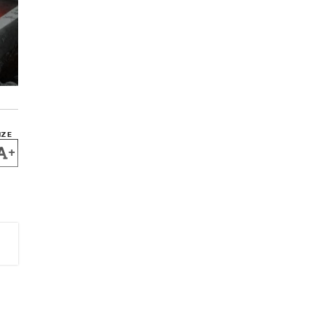
IZE
+