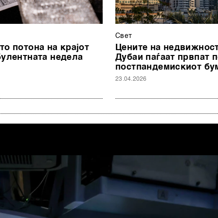
Свет
то потона на крајот
Цените на недвижност
булентната недела
Дубаи паѓаат првпат 
постпандемискиот бу
23.04.2026