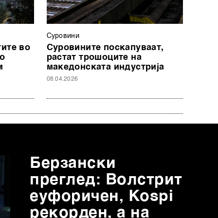
Суровини
ите во
Суровините поскапуваат,
по
растат трошоците на
м
македонската индустрија
08.04.2026
Берзански
преглед: Волстрит
еуфоричен, Коspi
рекорден, а на