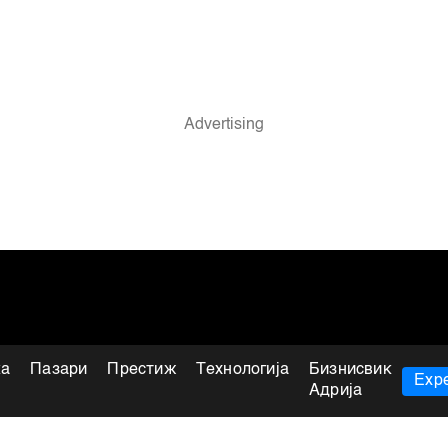
ка
Пазари
Престиж
Технологија
Бизнисвик
Expe
Адрија