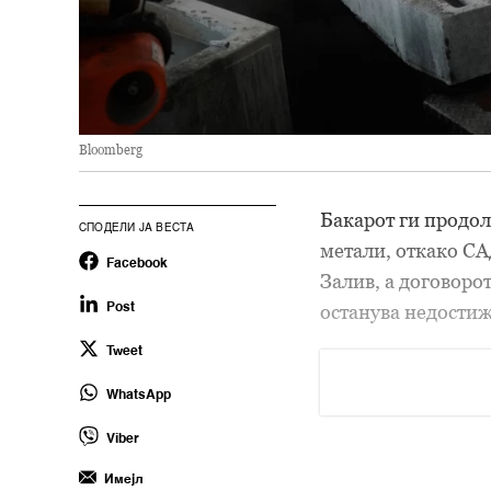
Bloomberg
Бакарот ги продол
СПОДЕЛИ ЈА ВЕСТА
метали, откако С
Facebook
Залив, а договоро
останува недостиж
Post
Tweet
WhatsApp
Viber
Имејл