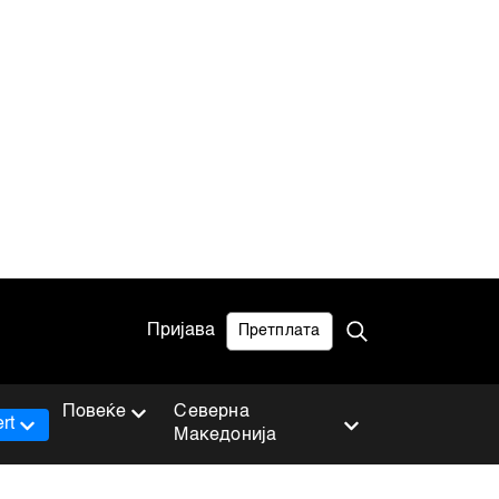
Пријава
Претплата
Повеќе
Северна
rt
Македонија