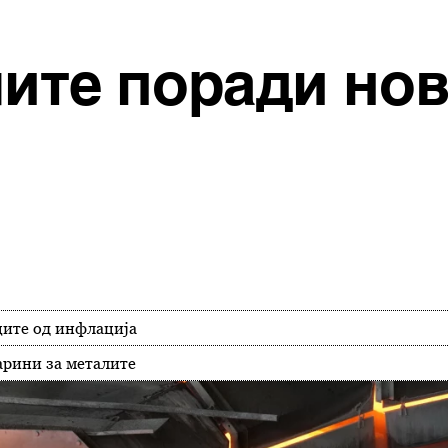
лите поради но
ците од инфлација
арини за металите