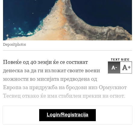
Depositphotos
TEXT SIZE
Повеќе од 40 земји ќе се состанат
-
+
денеска за да ги изложат своите воени
можности во мисијата предводена од
Европа за придружба на бродови низ Ормускиот
Теснец откако ќе има стабилен прекин на огнот.
Login/Registracija