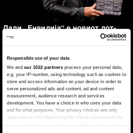
Дали „Енвидија“ е новиот дот-
ком балон, каде оди златото и
што планира Фед
Пазарите оваа недела беа обележани со големи
прашања. Технолошкиот гигант „Енвидија“ ја проби
Responsible use of your data
границата на пазарна капитализација од пет билиони
We and
our 1022 partners
process your personal data,
долари, поттикнувајќи дебати за нов балон, додека
златото, по рекордните височини, доживеа остра
e.g. your IP-number, using technology such as cookies to
корекција.
store and access information on your device in order to
serve personalized ads and content, ad and content
measurement, audience research and services
development. You have a choice in who uses your data
and for what purposes. Your privacy choices are only
applicable on this digital property where you have made
your choices. You can change or withdraw your consent
any time from the Cookie Declaration or by clicking on