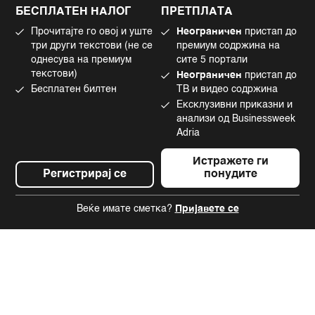
Политика за колачиња
Twitter
БЕСПЛАТЕН НАЛОГ
ПРЕТПЛАТА
Маркетинг
Linkedin
Прочитајте го овој и уште
Неограничен
пристап до
Употреба на вештачка интелигенција
Tiktok
три други текстови (не се
премиум содржина на
однесува на премиум
сите 5 портали
текстови)
Неограничен
пристап до
Бесплатен билтен
ТВ и видео содржина
©2022 - 2026 Bloomberg L.P. All Rights Reserved. BLOOMBERG and the
Ексклузивни приказни и
BLOOMBERG logo are registered trademarks and service marks of
Bloomberg Finance L.P. or its subsidiaries, displayed with permission
анализи од Businessweek
Bloomberg Adria is a Mtel Swiss SA Property
Adria
News CMS by Cubes
Истражете ги
Регистрирај се
понудите
Веќе имате сметка?
Пријавете се