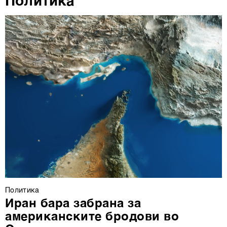
Политика
деталите“. Согласноста можете во кој било момент да
ја повлечете без негативни последици.
Политика
Иран бара забрана за
американските бродови во