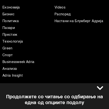
Економија
Videos
Бизнис
Распоред
Политика
Настани на Блумберг Адрија
Пазари
Престиж
Технологија
Green
Спорт
Businessweek Adria
Анализа
Adria Insight
Услови за користење
Следете не
Продолжете со читање со одбирање на
Импресум
Facebook
една од опциите подолу
Политика на приватност
Instagram