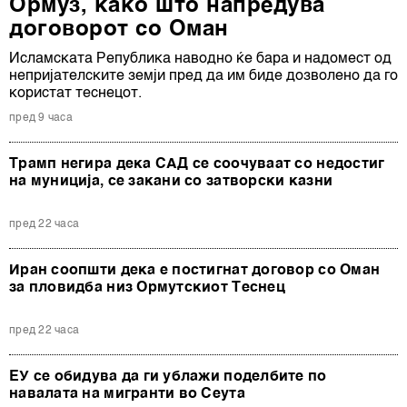
Ормуз, како што напредува
договорот со Оман
Исламската Република наводно ќе бара и надомест од
непријателските земји пред да им биде дозволено да го
користат теснецот.
пред 9 часа
Трамп негира дека САД се соочуваат со недостиг
на муниција, се закани со затворски казни
пред 22 часа
Иран соопшти дека е постигнат договор со Оман
за пловидба низ Ормутскиот Теснец
пред 22 часа
ЕУ се обидува да ги ублажи поделбите по
навалата на мигранти во Сеута