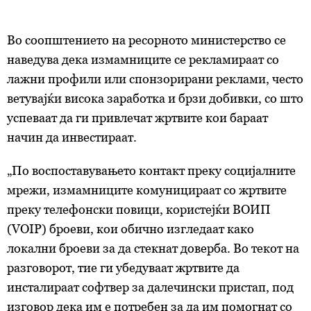
Во соопштението на ресорното министерство се
наведува дека измамниците се рекламираат со
лажни профили или спонзорирани реклами, често
ветувајќи висока заработка и брзи добивки, со што
успеваат да ги привлечат жртвите кои бараат
начин да инвестираат.
„По воспоставувањето контакт преку социјалните
мрежи, измамниците комуницираат со жртвите
преку телефонски повици, користејќи ВОИП
(VOIP) броеви, кои обично изгледаат како
локални броеви за да стекнат доверба. Во текот на
разговорот, тие ги убедуваат жртвите да
инсталираат софтвер за далечински пристап, под
изговор дека им е потребен за да им помогнат со