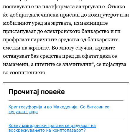
поставување на платформата за тргување. Откако
ќе добијат далечински пристап до компјутерот или
мобилниот уред на жртвата, измамниците
пристапуваат до електронското банкарство и ги
префрлаат паричните средства од банкарските
сметки на жртвите. Во многу случаи, жртвите
остануваат без средства пред да сфатат дека се
измамени, а штетите се значителни“, се појаснува
во соопштението.
Прочитај повеќе
Криптоеуфорија и во Македонија: Со биткоин се
купуваат јајца
Колку македонски граѓани се радуваат на
воскреснувањето на криптопазарот?