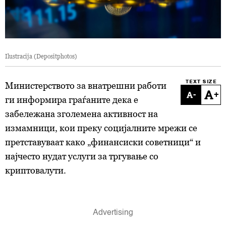
Ilustracija (Depositphotos)
TEXT SIZE
Министерството за внатрешни работи
-
+
ги информира граѓаните дека е
забележана зголемена активност на
измамници, кои преку социјалните мрежи се
претставуваат како „финансиски советници“ и
најчесто нудат услуги за тргување со
криптовалути.