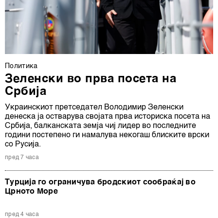
Политика
Зеленски во прва посета на
Србија
Украинскиот претседател Володимир Зеленски
денеска ја остварува својата прва историска посета на
Србија, балканската земја чиј лидер во последните
години постепено ги намалува некогаш блиските врски
со Русија.
пред 7 часа
Турција го ограничува бродскиот сообраќај во
Црното Море
пред 4 часа