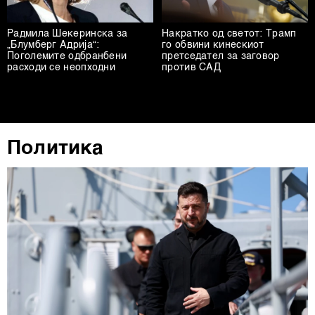
Радмила Шекеринска за
Накратко од светот: Трамп
„Блумберг Адрија“:
го обвини кинескиот
Поголемите одбранбени
претседател за заговор
расходи се неопходни
против САД
Политика