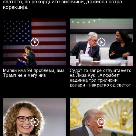
златото, по рекордните височини, доживеа остра
корекција.
Милеи има 99 проблеми, ама
Судот го запре отпуштањето
Трамп не е меѓу нив
на Лиза Кук, „Алфабет“
надмина три трилиони
долари - накратко од светот