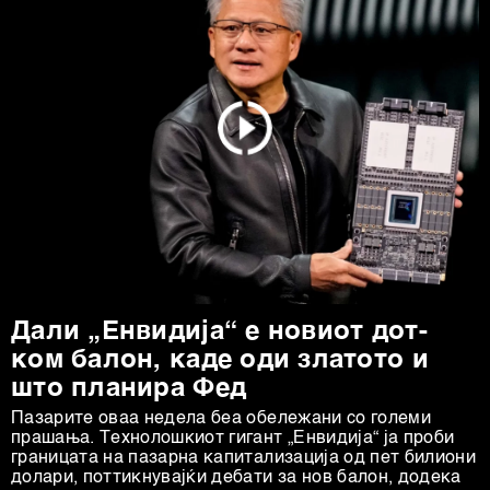
нашата
Политика на приватност
, а за колачињата и
други слични технологии во
Политиката на
колачиња
. Колачињата во кој било момент можете
повторно да ги ажурирате со клик на „Прикажи ги
деталите“. Согласноста можете во кој било момент да
ја повлечете без негативни последици.
Дали „Енвидија“ е новиот дот-
ком балон, каде оди златото и
што планира Фед
Пазарите оваа недела беа обележани со големи
прашања. Технолошкиот гигант „Енвидија“ ја проби
границата на пазарна капитализација од пет билиони
долари, поттикнувајќи дебати за нов балон, додека