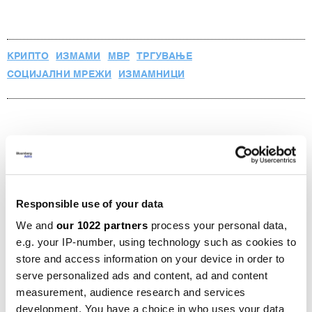
КРИПТО
ИЗМАМИ
МВР
ТРГУВАЊЕ
СОЦИЈАЛНИ МРЕЖИ
ИЗМАМНИЦИ
САД ја отвораат вратата за
тргување со акции во крипто
верзија
Responsible use of your data
19.05.2026
We and
our 1022 partners
process your personal data,
Истекуваат опции за биткоинот
e.g. your IP-number, using technology such as cookies to
вредни 14 милијарди долари, што ќе
store and access information on your device in order to
се случи со цената?
serve personalized ads and content, ad and content
27.03.2026
measurement, audience research and services
development. You have a choice in who uses your data