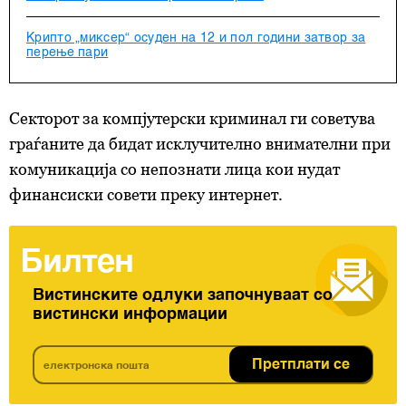
Крипто „миксер“ осуден на 12 и пол години затвор за
перење пари
Секторот за компјутерски криминал ги советува
граѓаните да бидат исклучително внимателни при
комуникација со непознати лица кои нудат
финансиски совети преку интернет.
Билтен
Вистинските одлуки започнуваат со
вистински информации
Претплати се