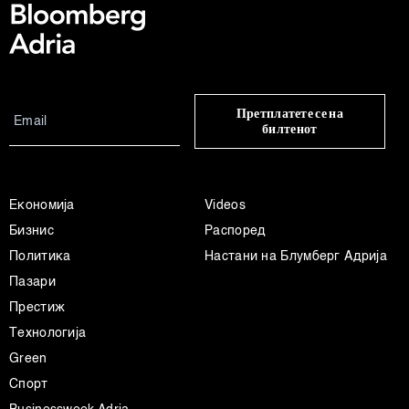
Претплатете се на
билтенот
Економија
Videos
Бизнис
Распоред
Политика
Настани на Блумберг Адрија
Пазари
Престиж
Технологија
Green
Спорт