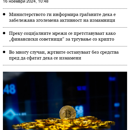
16 ноември 2024, 10:48
Министерството ги информира граѓаните дека е
забележана зголемена активност на измамници
Преку социјалните мрежи се претставуваат како
„финансиски советници“ за тргување со крипто
Во многу случаи, жртвите остануваат без средства
пред да сфатат дека се измамени