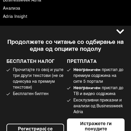
Businessweek Adria
Анализа
Adria Insight
Услови за користење
Следете не
Продолжете со читање со одбирање на
Импресум
Facebook
една од опциите подолу
Политика на приватност
Instagram
Политика за колачиња
Twitter
БЕСПЛАТЕН НАЛОГ
ПРЕТПЛАТА
Маркетинг
Linkedin
Прочитајте го овој и уште
Неограничен
пристап до
Употреба на вештачка интелигенција
Tiktok
три други текстови (не се
премиум содржина на
однесува на премиум
сите 5 портали
текстови)
Неограничен
пристап до
Бесплатен билтен
ТВ и видео содржина
©2022 - 2026 Bloomberg L.P. All Rights Reserved. BLOOMBERG and the
Ексклузивни приказни и
BLOOMBERG logo are registered trademarks and service marks of
Bloomberg Finance L.P. or its subsidiaries, displayed with permission
анализи од Businessweek
Bloomberg Adria is a Mtel Swiss SA Property
Adria
News CMS by Cubes
Истражете ги
Регистрирај се
понудите