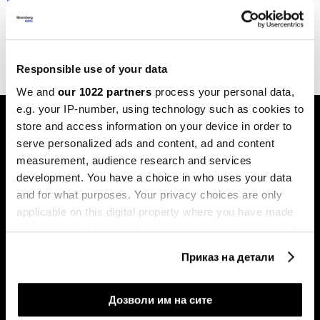
компаниите со помош на вештачка
интелигенција
21.12.2023
Responsible use of your data
We and
our 1022 partners
process your personal data,
e.g. your IP-number, using technology such as cookies to
store and access information on your device in order to
serve personalized ads and content, ad and content
measurement, audience research and services
development. You have a choice in who uses your data
and for what purposes. Your privacy choices are only
Претплатете се на
applicable on this digital property where you have made
билтенот
your choices. You can change or withdraw your consent
any time from the Cookie Declaration or by clicking on
Приказ на детали
the Privacy trigger icon.
Економија
Videos
Бизнис
Распоред
If you allow, we would also like to:
Дозволи им на сите
Политика
Настани на Блумберг Адрија
Collect information about your geographical