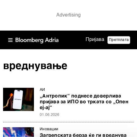
Пријава
Претплата
вреднување
АИ
„Антропик“ поднесе доверлива
пријава за ИПО во трката со „Опен
еј-ај“
01.06.2026
Иновации
Загрепската берза ќе ги вреднува