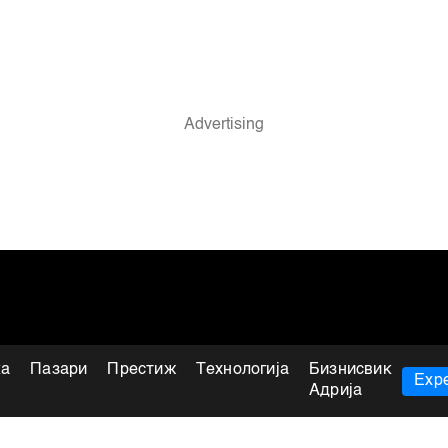
ка
Пазари
Престиж
Технологија
Бизнисвик
Expe
Адрија