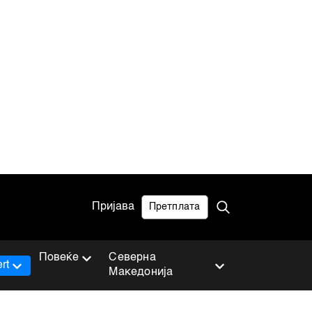
Пријава
Претплата
Повеќе
Северна
rt
Македонија