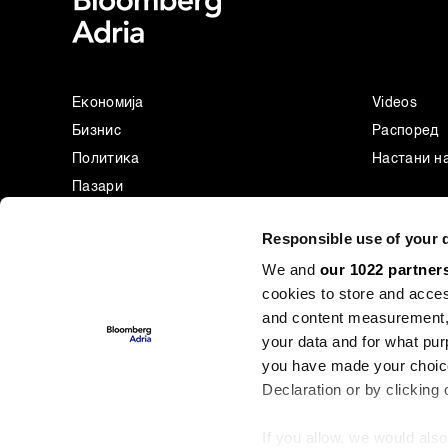
Економија
Videos
Бизнис
Распоред
Политика
Настани н
Пазари
Престиж
Responsible use of your 
Технологија
We and
our 1022 partner
Green
cookies to store and acces
Спорт
and content measurement,
Businessweek Adria
your data and for what pur
Анализа
you have made your choice
Adria Insight
Declaration or by clicking 
If you allow, we would also 