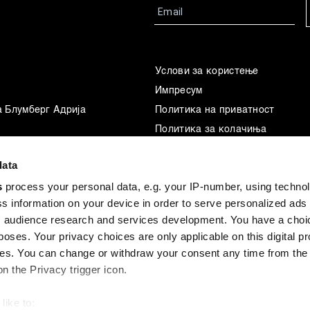
Услови за користење
Импресум
а Блумберг Адрија
Политика на приватност
Политика за колачиња
Маркетинг
data
Употреба на вештачка интелиг
s
process your personal data, e.g. your IP-number, using techno
s information on your device in order to serve personalized ads
 audience research and services development. You have a choi
poses. Your privacy choices are only applicable on this digital p
s. You can change or withdraw your consent any time from the
on the Privacy trigger icon.
like to: