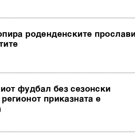
топира роденденските прослав
тите
иот фудбал без сезонски
 регионот приказната е
а