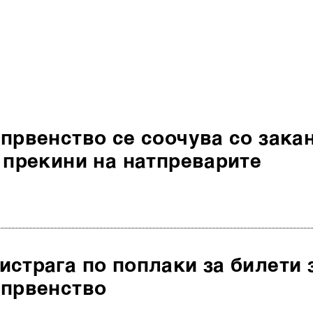
првенство се соочува со зака
 прекини на натпреварите
страга по поплаки за билети 
 првенство