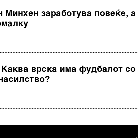
 Минхен заработува повеќе, а
омалку
 Каква врска има фудбалот со
 насилство?