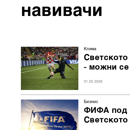
навивачи
Клима
Светското 
- можни се
31.05.2026
Бизнис
ФИФА под и
Светското