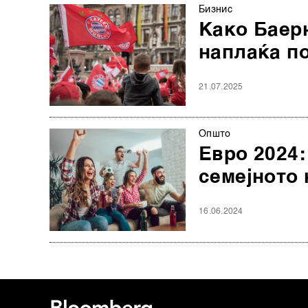
Бизнис
Како Баерн
наплаќа п
21.07.2025
Општо
Евро 2024:
семејното
16.06.2024