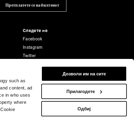
Претплатете се на билтенот
Следете не
Facebook
Instagram
Twitter
Linkedin
енција
Tiktok
Дозволи им на сите
logy such as
 and content, ad
Прилагодете
ce in who uses
roperty where
Одбиј
 Cookie