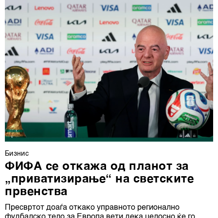
Бизнис
ФИФА се откажа од планот за
„приватизирање“ на светските
првенства
Пресвртот доаѓа откако управното регионално
фудбалско тело за Европа вети дека целосно ќе го