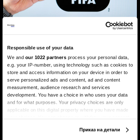
СП како фабрика за пари: Кои се
вистинските победници во
фудбалското лудило?
Responsible use of your data
Фудбалскиот менаџер Марко Налетилиќ разговара
We and
our 1022 partners
process your personal data,
со „Блумберг Адрија“ за деловната страна на
фудбалот и пазарот што се менува под влијание на
e.g. your IP-number, using technology such as cookies to
новите инвеститори и технологијата.
store and access information on your device in order to
serve personalized ads and content, ad and content
measurement, audience research and services
development. You have a choice in who uses your data
and for what purposes. Your privacy choices are only
applicable on this digital property where you have made
your choices. You can change or withdraw your consent
any time from the Cookie Declaration or by clicking on
Приказ на детали
the Privacy trigger icon.
Какво влијание ќе има
ФИФА е победник на
Светското првенство врз
Мундијалот, но вредноста на