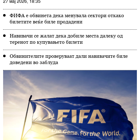
27 мај 2026, 18:35
ФИФА е обвинета дека менувала сектори откако
билетите веќе биле продадени
Навивачи се жалат дека добиле места далеку од
теренот по купувањето билети
Обвинителите проверуваат дали навивачите биле
доведени во заблуда