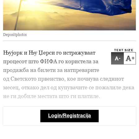
Depositphotos
TEXT SIZE
Њујорк и Њу Џерси го истражуваат
-
+
процесот што ФИФА го користела за
продажба на билети за натпреварите
од Светското првенство, кое почнува следниот
месец, откако дел од купувачите се пожалиле дека
не ги добиле местата што ги платиле.
Login/Registracija