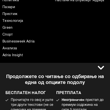
Политика
Настани на Блумберг Адрија
Пазари
Престиж
Технологија
Green
Спорт
Businessweek Adria
Анализа
Adria Insight
Услови за користење
Следете не
Продолжете со читање со одбирање на
Импресум
Facebook
една од опциите подолу
Политика на приватност
Instagram
Политика за колачиња
Twitter
БЕСПЛАТЕН НАЛОГ
ПРЕТПЛАТА
Маркетинг
Linkedin
Прочитајте го овој и уште
Неограничен
пристап до
Употреба на вештачка интелигенција
Tiktok
три други текстови (не се
премиум содржина на
однесува на премиум
сите 5 портали