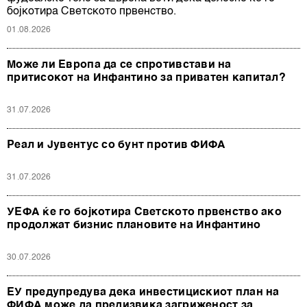
бојкотира Светското првенство.
01.08.2026
Може ли Европа да се спротивстави на
притисокот на Инфантино за приватен капитал?
31.07.2026
Реал и Јувентус со бунт против ФИФА
31.07.2026
УЕФА ќе го бојкотира Светското првенство ако
продолжат бизнис плановите на Инфантино
30.07.2026
ЕУ предупредува дека инвестицискиот план на
ФИФА може да предизвика загриженост за