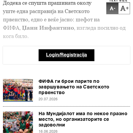
TEXT SIZE
Додека се спушта прашината околу
-
+
уште една расправија на Светското
првенство, едно е веќе јасно: шефот на
ФИФА,
Џани Инфантино
, изгледа посилно од
кога било.
Login/Registracija
ФИФА ги брои парите по
завршувањето на Светското
првенство
20.07.2026
На Мундијалот има по некое празно
место, но организаторите се
задоволни
16.06.2026