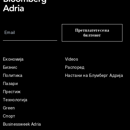
Претплатете се на
билтенот
Економија
Videos
Бизнис
Распоред
Политика
Настани на Блумберг Адрија
Пазари
Престиж
Технологија
Green
Спорт
Businessweek Adria