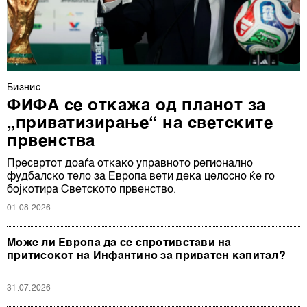
Бизнис
ФИФА се откажа од планот за
„приватизирање“ на светските
првенства
Пресвртот доаѓа откако управното регионално
фудбалско тело за Европа вети дека целосно ќе го
бојкотира Светското првенство.
01.08.2026
Може ли Европа да се спротивстави на
притисокот на Инфантино за приватен капитал?
31.07.2026