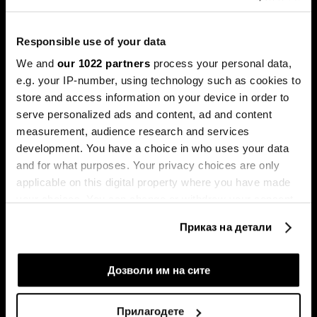
фудбалот и пазарот што се менува под влијание на
новите инвеститори и технологијата.
Responsible use of your data
We and
our 1022 partners
process your personal data,
e.g. your IP-number, using technology such as cookies to
store and access information on your device in order to
serve personalized ads and content, ad and content
measurement, audience research and services
development. You have a choice in who uses your data
and for what purposes. Your privacy choices are only
Какво влијание ќе има
ФИФА е победник на
applicable on this digital property where you have made
Светското првенство врз
Мундијалот, но вредноста на
американската економија?
играчите скока и до 50 отсто
your choices. You can change or withdraw your consent
any time from the Cookie Declaration or by clicking on
Приказ на детали
the Privacy trigger icon.
If you allow, we would also like to:
Дозволи им на сите
Collect information about your geographical
location which can be accurate to within several
Прилагодете