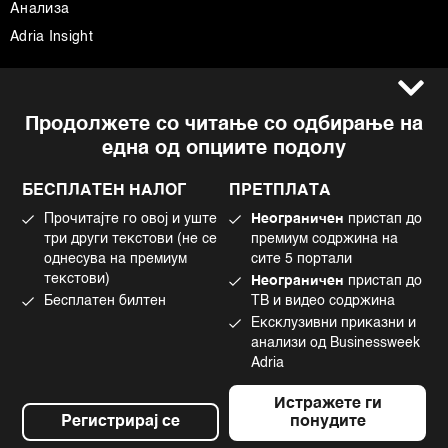
Анализа
Adria Insight
Услови за користење
Следете не
Продолжете со читање со одбирање на
Импресум
Facebook
една од опциите подолу
Политика на приватност
Instagram
Политика за колачиња
Twitter
БЕСПЛАТЕН НАЛОГ
ПРЕТПЛАТА
Маркетинг
Linkedin
Прочитајте го овој и уште
Неограничен
пристап до
Употреба на вештачка интелигенција
Tiktok
три други текстови (не се
премиум содржина на
однесува на премиум
сите 5 портали
текстови)
Неограничен
пристап до
Бесплатен билтен
ТВ и видео содржина
©2022 - 2026 Bloomberg L.P. All Rights Reserved. BLOOMBERG and the
Ексклузивни приказни и
BLOOMBERG logo are registered trademarks and service marks of
Bloomberg Finance L.P. or its subsidiaries, displayed with permission
анализи од Businessweek
Bloomberg Adria is a Mtel Swiss SA Property
Adria
News CMS by Cubes
Истражете ги
Регистрирај се
понудите