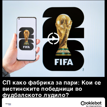
СП како фабрика за пари: Кои се
вистинските победници во
фудбалското лудило?
Фудбалскиот менаџер Марко Налетилиќ разговара
со „Блумберг Адрија“ за деловната страна на