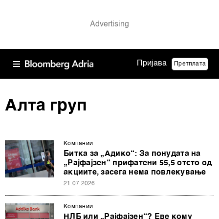
Пријава
Претплата
Алта груп
Компании
Битка за „Адико“: За понудата на
„Рајфајзен“ прифатени 55,5 отсто од
акциите, засега нема повлекување
21.07.2026
Компании
НЛБ или „Рајфајзен“? Еве кому