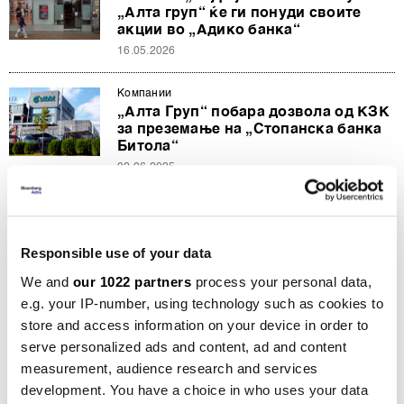
„Алта груп“ ќе ги понуди своите
акции во „Адико банка“
16.05.2026
Компании
„Алта Груп“ побара дозвола од КЗК
за преземање на „Стопанска банка
Битола“
02.06.2025
Компании
„Втора среќа“ за „Стопанска банка
Битола“: Ќе има ли нов играч во
Responsible use of your data
банкарскиот сектор?
We and
our 1022 partners
process your personal data,
27.05.2025
e.g. your IP-number, using technology such as cookies to
store and access information on your device in order to
Компании
Српската „Алта груп“ сака да ја
serve personalized ads and content, ad and content
преземе „Стопанска банка Битола“
measurement, audience research and services
21.05.2025
development. You have a choice in who uses your data