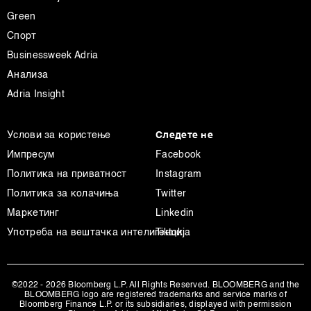
други слични технологии во
Политиката на
Green
колачиња
. Колачињата во кој било момент можете
Спорт
повторно да ги ажурирате со клик на „Прикажи ги
Businessweek Adria
деталите“. Согласноста можете во кој било момент да
Анализа
ја повлечете без негативни последици.
Adria Insight
Услови за користење
Следете не
Импресум
Facebook
Политика на приватност
Instagram
Политика за колачиња
Twitter
Маркетинг
Linkedin
Употреба на вештачка интелигенција
Tiktok
©2022 - 2026 Bloomberg L.P. All Rights Reserved. BLOOMBERG and the
BLOOMBERG logo are registered trademarks and service marks of
Bloomberg Finance L.P. or its subsidiaries, displayed with permission