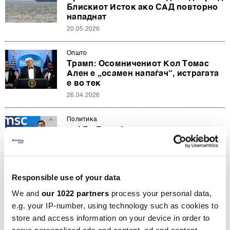
Блискиот Исток ако САД повторно
нападнат
20.05.2026
Општо
Трамп: Осомничениот Кол Томас
Ален е „осамен напаѓач“, истрагата
е во тек
26.04.2026
Политика
Џеј Ди Венс ќе ги води разговорите
со Иран, Техеран тврди дека
прекинот на огнот е прекршен
09.04.2026
Responsible use of your data
Политика
We and
our 1022 partners
process your personal data,
Венс предупредува: САД се на
e.g. your IP-number, using technology such as cookies to
работ на блокада, демократите и
Трамп без договор
store and access information on your device in order to
30.09.2025