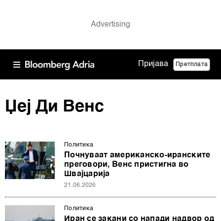
Пријава
Претплата
Џеј Ди Венс
Политика
Почнуваат американско-иранските
преговори, Венс пристигна во
Швајцарија
21.06.2026
Политика
Иран се закани со напади надвор од