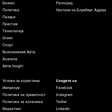
Бизнис
Распоред
d.o.o. и
Пертнери
. Повеќе за податоците кои ги
обработуваме како и за вашите права прочитајте во
Политика
Настани на Блумберг Адрија
нашата
Политика на приватност
, а за колачињата и
Пазари
други слични технологии во
Политиката на
Престиж
колачиња
. Колачињата во кој било момент можете
Технологија
повторно да ги ажурирате со клик на „Прикажи ги
Green
деталите“. Согласноста можете во кој било момент да
Спорт
ја повлечете без негативни последици.
Businessweek Adria
Анализа
Adria Insight
Услови за користење
Следете не
Импресум
Facebook
Политика на приватност
Instagram
Политика за колачиња
Twitter
Маркетинг
Linkedin