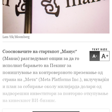
Lam Yik/Bloomberg
TEXT SIZE
Соосновачите на стартапот „Манус“
-
+
(Manus) разгледуваат опции за да го
исполнат барањето на Пекинг за
поништување на контроверзното преземање од
страна на „Мета“ (Meta Platforms Inc.), вклучувајќи
и план за собирање околу милијарда долари од
надворешни инвеститори за повторно откупување
на кинескиот ВИ-бизнис.