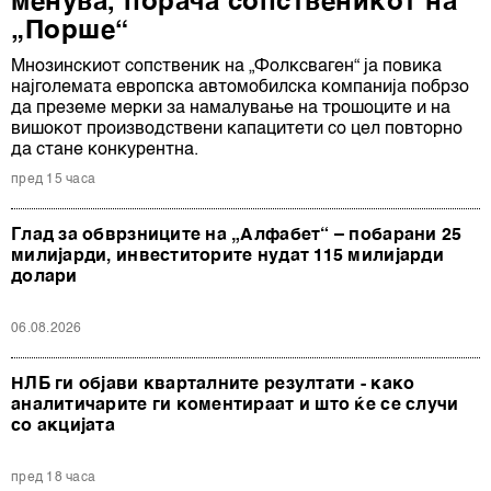
менува, порача сопственикот на
„Порше“
Мнозинскиот сопственик на „Фолксваген“ ја повика
најголемата европска автомобилска компанија побрзо
да преземе мерки за намалување на трошоците и на
вишокот производствени капацитети со цел повторно
да стане конкурентна.
пред 15 часа
Глад за обврзниците на „Алфабет“ – побарани 25
милијарди, инвеститорите нудат 115 милијарди
долари
06.08.2026
НЛБ ги објави кварталните резултати - како
аналитичарите ги коментираат и што ќе се случи
со акцијата
пред 18 часа