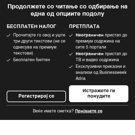
Продолжете со читање со одбирање на
Импресум
Facebook
една од опциите подолу
Политика на приватност
Instagram
Политика за колачиња
Twitter
БЕСПЛАТЕН НАЛОГ
ПРЕТПЛАТА
Маркетинг
Linkedin
Прочитајте го овој и уште
Неограничен
пристап до
Употреба на вештачка интелигенција
Tiktok
три други текстови (не се
премиум содржина на
однесува на премиум
сите 5 портали
текстови)
Неограничен
пристап до
Бесплатен билтен
ТВ и видео содржина
©2022 - 2026 Bloomberg L.P. All Rights Reserved. BLOOMBERG and the
Ексклузивни приказни и
BLOOMBERG logo are registered trademarks and service marks of
Bloomberg Finance L.P. or its subsidiaries, displayed with permission
анализи од Businessweek
Bloomberg Adria is a Mtel Swiss SA Property
Adria
News CMS by Cubes
Истражете ги
Регистрирај се
понудите
Веќе имате сметка?
Пријавете се