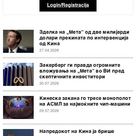
Login/Registracija
Зделка на „Мета“ од две милијарди
долари прекината по интервенција
од Кина
27.04.2026
Закерберг ги правда огромните
вложувања на „Мета“ во ВИ пред
скептичните инвеститори
30.07.2026
Кинеска закана го тресе монополот
на АСМЛ за најмоќните чип-машини
29.07.2026
Напредокот на Кина ја брише