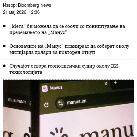
Извор:
Bloomberg News
21 мај 2026, 12:36
„Мета“ би можела да се соочи со поништување на
преземањето на „Манус“
Основачите на „Манус“ планираат да соберат околу
милијарда долари за повторен откуп
Случајот отвора геополитички судир околу ВИ-
технологијата