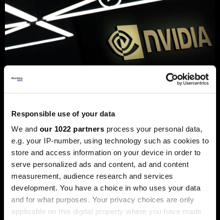
„Енвидија“ купи стартап основан
од Mакедонецот Вања
Јосифовски и Словенецот Јуре
Responsible use of your data
Лесковец
We and
our 1022 partners
process your personal data,
„Кумо АИ“ развива модели наменети за
e.g. your IP-number, using technology such as cookies to
предвидување деловни настани.
store and access information on your device in order to
serve personalized ads and content, ad and content
measurement, audience research and services
development. You have a choice in who uses your data
and for what purposes. Your privacy choices are only
applicable on this digital property where you have made