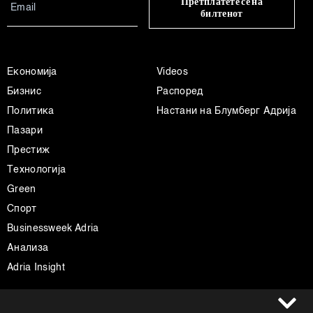
Претплатете се на
билтенот
Економија
Videos
Бизнис
Распоред
Политика
Настани на Блумберг Адрија
Пазари
Престиж
Технологија
Green
Спорт
Businessweek Adria
Анализа
Adria Insight
Услови за користење
Следете не