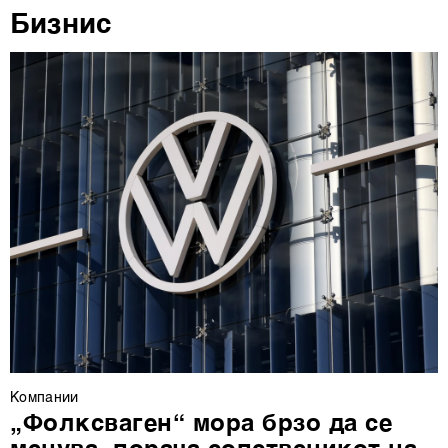
Бизнис
повторно да ги ажурирате со клик на „Прикажи ги
деталите“. Согласноста можете во кој било момент да
ја повлечете без негативни последици.
Компании
„Фолксваген“ мора брзо да се