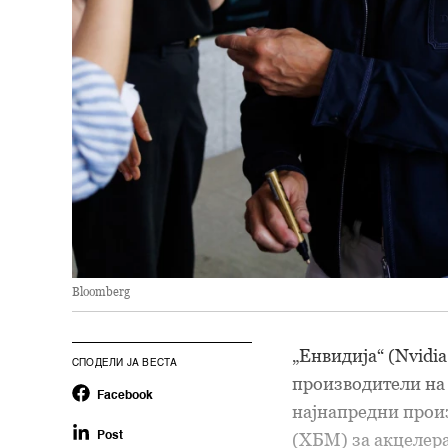
Bloomberg
„Енвидија“ (Nvidi
СПОДЕЛИ ЈА ВЕСТА
производители на
Facebook
најнапредни произ
(ХБМ) за акцелера
Post