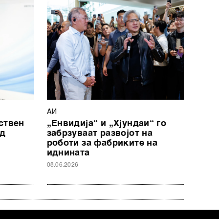
АИ
ствен
„Енвидија“ и „Хјундаи“ го
од
забрзуваат развојот на
роботи за фабриките на
иднината
08.06.2026