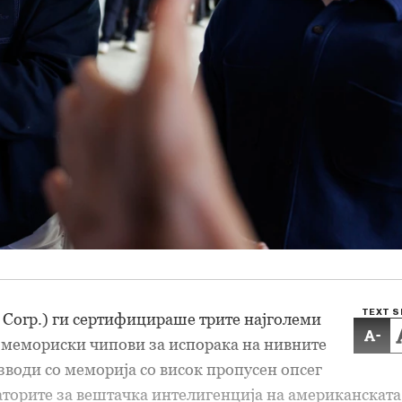
TEXT S
a Corp.) ги сертифицираше трите најголеми
-
 мемориски чипови за испорака на нивните
води со меморија со висок пропусен опсег
торите за вештачка интелигенција на американската