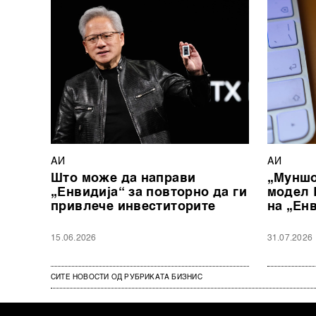
АИ
АИ
Што може да направи
„Муншо
„Енвидија“ за повторно да ги
модел 
привлече инвеститорите
на „Ен
15.06.2026
31.07.2026
СИТЕ НОВОСТИ ОД РУБРИКАТА БИЗНИС