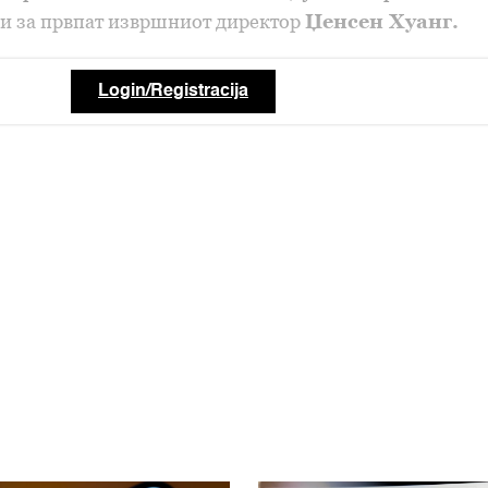
ди за првпат извршниот директор
Џенсен Хуанг.
Login/Registracija