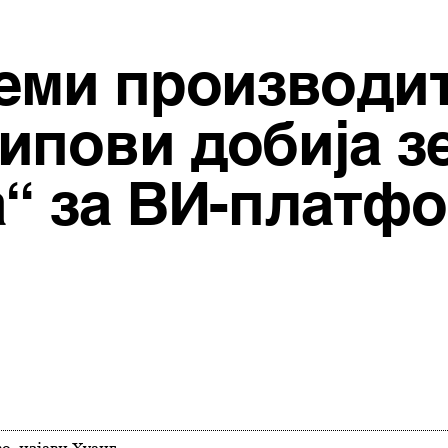
леми производи
ипови добија з
а“ за ВИ-платф