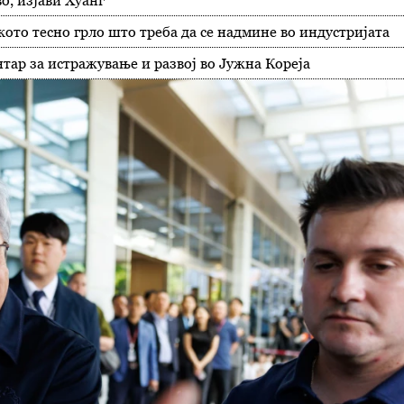
о, изјави Хуанг
ото тесно грло што треба да се надмине во индустријата
нтар за истражување и развој во Јужна Кореја