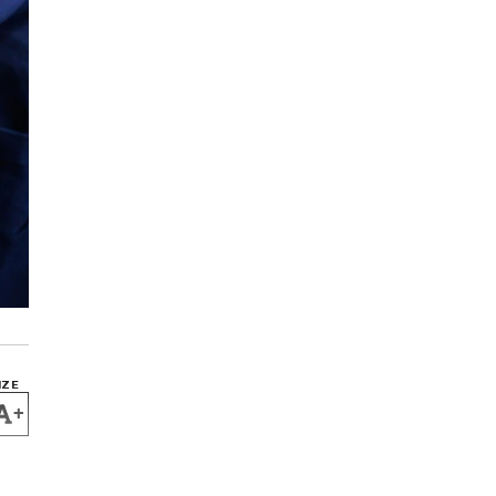
IZE
+