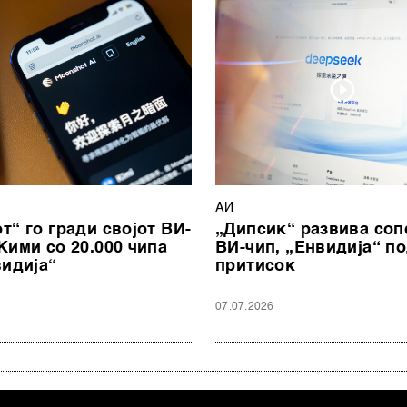
АИ
т“ го гради својот ВИ-
„Дипсик“ развива соп
Кими со 20.000 чипа
ВИ-чип, „Енвидија“ п
видија“
притисок
07.07.2026