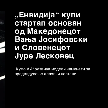
„Енвидија“ купи
стартап основан
од Mакедонецот
Вања Јосифовски
и Словенецот
Јуре Лесковец
„Кумо АИ“ развива модели наменети за
предвидување деловни настани.