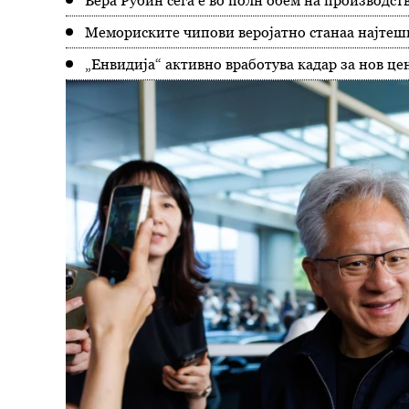
Вера Рубин сега е во полн обем на производств
Мемориските чипови веројатно станаа најтешк
„Енвидија“ активно вработува кадар за нов це