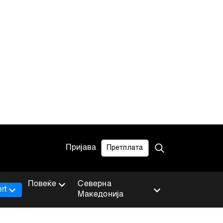
Пријава
Претплата
Повеќе
Северна
rt
Македонија