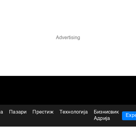
ка
Пазари
Престиж
Технологија
Бизнисвик
Expe
Адрија