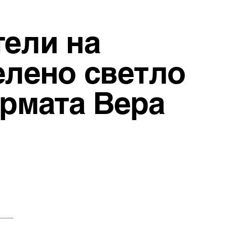
тели на
елено светло
ормата Вера