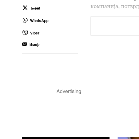
компанија, потвр
Tweet
WhatsApp
Viber
Имејл