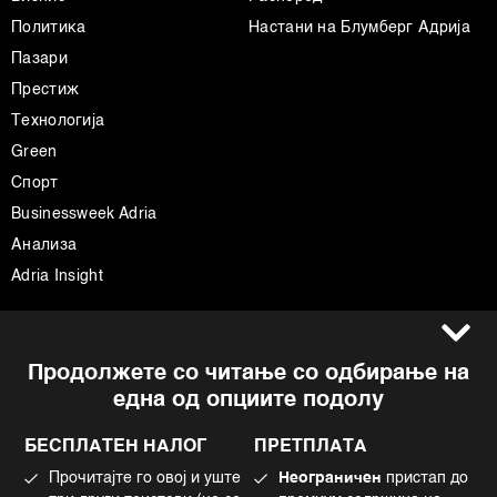
Политика
Настани на Блумберг Адрија
Пазари
Престиж
Технологија
Green
Спорт
Businessweek Adria
Анализа
Adria Insight
Услови за користење
Следете не
Продолжете со читање со одбирање на
Импресум
Facebook
една од опциите подолу
Политика на приватност
Instagram
Политика за колачиња
Twitter
БЕСПЛАТЕН НАЛОГ
ПРЕТПЛАТА
Маркетинг
Linkedin
Прочитајте го овој и уште
Неограничен
пристап до
Употреба на вештачка интелигенција
Tiktok