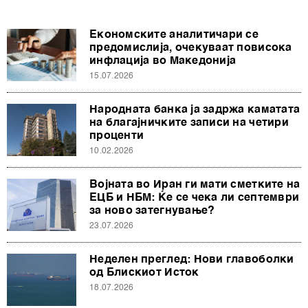
Економските аналитичари се
предомислија, очекуваат повисока
инфлација во Македонија
15.07.2026
Народната банка ја задржа каматата
на благајничките записи на четири
проценти
10.02.2026
Војната во Иран ги мати сметките на
ЕЦБ и НБМ: Ќе се чека ли септември
за ново затегнување?
23.07.2026
Неделен преглед: Нови главоболки
од Блискиот Исток
18.07.2026