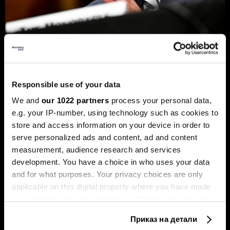
Новиот шеф на Фед сака да ги
намали каматите - пазарот го чека
Responsible use of your data
првиот потег
We and
our 1022 partners
process your personal data,
Новиот шеф на Фeд, Кевин Варш, ќе се обиде
e.g. your IP-number, using technology such as cookies to
агресивно да ја протурка агендата за намалување на
каматните стапки, но Марко Бјеговиќ од „Аркомина
store and access information on your device in order to
рисрч“ предупредува дека за тоа ќе мора да ги
serve personalized ads and content, ad and content
редефинира клучните економски индикатори и да ги
measurement, audience research and services
придобие скептичните колеги.
development. You have a choice in who uses your data
and for what purposes. Your privacy choices are only
applicable on this digital property where you have made
your choices. You can change or withdraw your consent
any time from the Cookie Declaration or by clicking on
Приказ на детали
the Privacy trigger icon.