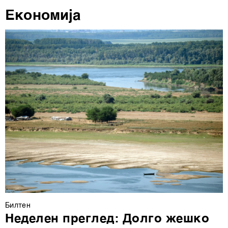
ја повлечете без негативни последици.
Економија
Билтен
Неделен преглед: Долго жешко