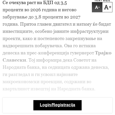
TEXT SIZE
Се очекува раст на БДП од 3,5
-
+
проценти во 2026 година и негово
забрзување до 3,8 проценти во 2027
година. Притоа главен двигател и натаму ќе бидат
инвестициите, особено јавните инфраструктурни
проекти, како и постепеното закрепнување на
надворешната побарувачка. Ова го истакна
денеска на прес-конференција гувернерот
Трајко
Славески
. Тој информира дека Советот на
Народната банка, на седницата одржана денеска,
ги разгледал и ги усвоил најновите
макроекономски проекции, содржани во
кварталниот извештај на Народната банка.
Login/Registracija