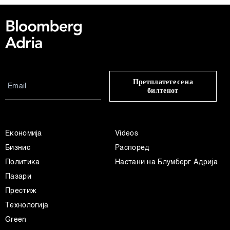
Претплатете се на
билтенот
Економија
Videos
Бизнис
Распоред
Политика
Настани на Блумберг Адрија
Пазари
Престиж
Технологија
Green