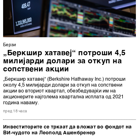
Берзи
„Беркшир хатавеј“ потроши 4,5
милијарди долари за откуп на
сопствени акции
„Беркшир хатавеј“ (Berkshire Hathaway Inc.) потроши
околу 4,5 милијарди долари за откуп на сопствени
акции во вториот квартал, обезбедувајќи им на
акционерите најголема квартална исплата од 2021
година наваму.
пред 18 часа
Инвеститорите се тркаат да вложат во фондот на
ВИ-чудото на Леополд Ашенбренер