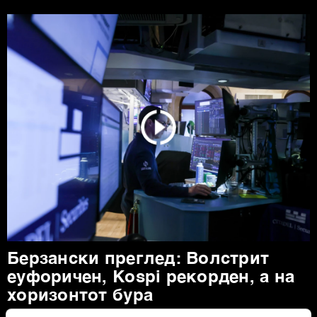
Берзански преглед: Волстрит
еуфоричен, Коspi рекорден, а на
хоризонтот бура
Акциите на технолошките компании ја засилуваат