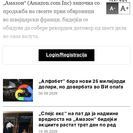
TEXT SIZE
„Амазон“ (Amazon.com Inc) започна со
-
+
продажба на своите први обврзници
во швајцарски франци, бидејќи се
обидува да собере рекорден договор од шест дела
во оваа валута.
Login/Registracija
„Алфабет“ бара нови 25 милијарди
долари, но довербата во ВИ опаѓа
06.08.2026
„Спејс екс“ на пат да ја надмине
вредноста на „Амазон“ бидејќи
акциите растат трет ден по ред
16.06.2026