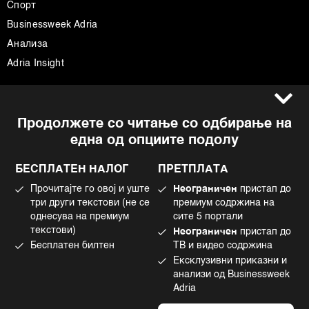
Спорт
Businessweek Adria
Анализа
Adria Insight
Услови за користење
Следете не
Продолжете со читање со одбирање на
Импресум
Facebook
една од опциите подолу
Политика на приватност
Instagram
Политика за колачиња
Twitter
БЕСПЛАТЕН НАЛОГ
ПРЕТПЛАТА
Маркетинг
Linkedin
Прочитајте го овој и уште
Неограничен
пристап до
Употреба на вештачка интелигенција
Tiktok
три други текстови (не се
премиум содржина на
однесува на премиум
сите 5 портали
текстови)
Неограничен
пристап до
Бесплатен билтен
ТВ и видео содржина
©2022 - 2026 Bloomberg L.P. All Rights Reserved. BLOOMBERG and the
Ексклузивни приказни и
BLOOMBERG logo are registered trademarks and service marks of
Bloomberg Finance L.P. or its subsidiaries, displayed with permission
анализи од Businessweek
Bloomberg Adria is a Mtel Swiss SA Property
Adria
News CMS by Cubes