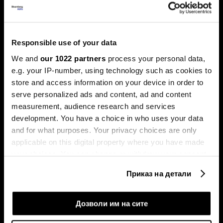
еуфоријата, политичките потреси и инфлацијата ги
погодија обврзниците
Responsible use of your data
We and
our 1022 partners
process your personal data,
e.g. your IP-number, using technology such as cookies to
store and access information on your device in order to
serve personalized ads and content, ad and content
measurement, audience research and services
development. You have a choice in who uses your data
Берзански преглед:
Портфолиото на
Централните банки
македонските резиденти во
and for what purposes. Your privacy choices are only
мируваат, технологијата го
странство првпат надмина
applicable on this digital property where you have made
поттикнува растот
1,5 милијарда евра
your choices. You can change or withdraw your consent
any time from the Cookie Declaration or by clicking on
Приказ на детали
the Privacy trigger icon.
If you allow, we would also like to:
Дозволи им на сите
Collect information about your geographical