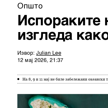
Општо
Испораките 
изгледа како
Извор:
Julian Lee
12 мај 2026, 21:37
На 8, 9 и 11 мај не биле забележани океански 