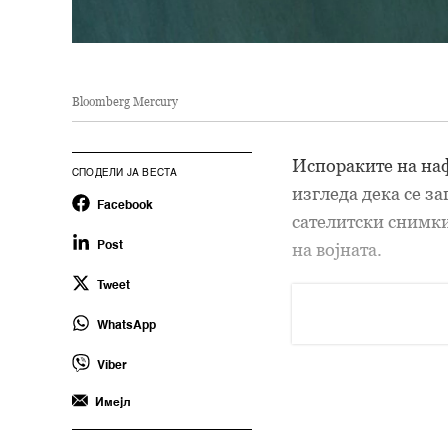
Bloomberg Mercury
Испораките на на
СПОДЕЛИ ЈА ВЕСТА
изгледа дека се з
Facebook
сателитски снимки
на војната.
Post
Tweet
WhatsApp
Viber
Имејл