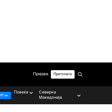
Пријава
Претплата
Повеќе
Северна
rt
Македонија