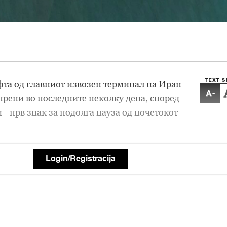
TEXT S
фта од главниот извозен терминал на Иран
-
апрени во последните неколку дена, според
 - прв знак за подолга пауза од почетокот
Login/Registracija