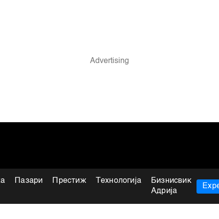
ка
Пазари
Престиж
Технологија
Бизнисвик
Expe
Адрија