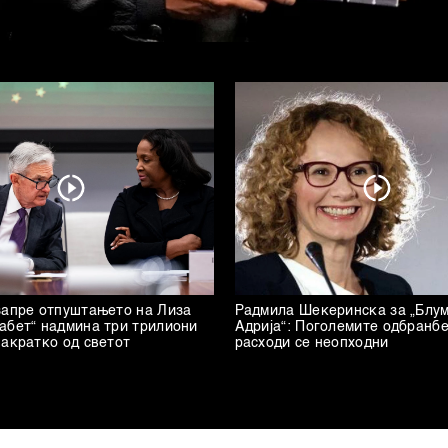
запре отпуштањето на Лиза
Радмила Шекеринска за „Блу
абет“ надмина три трилиони
Адрија“: Поголемите одбранб
накратко од светот
расходи се неопходни