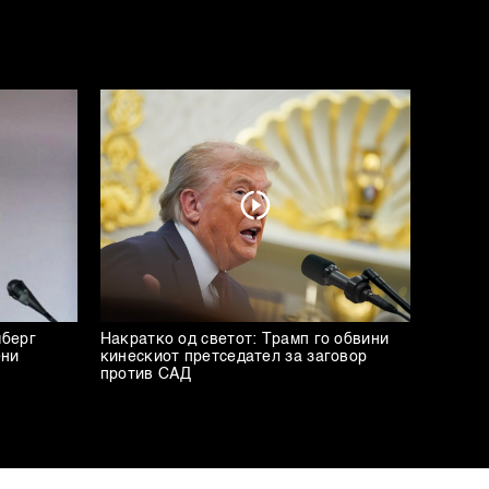
мберг
Накратко од светот: Трамп го обвини
ени
кинескиот претседател за заговор
против САД