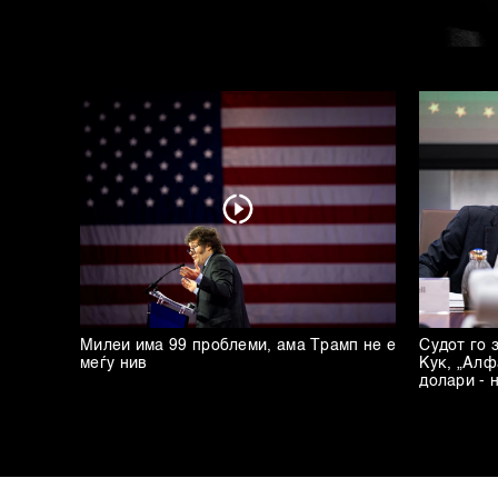
Милеи има 99 проблеми, ама Трамп не е
Судот го 
меѓу нив
Кук, „Алф
долари - 