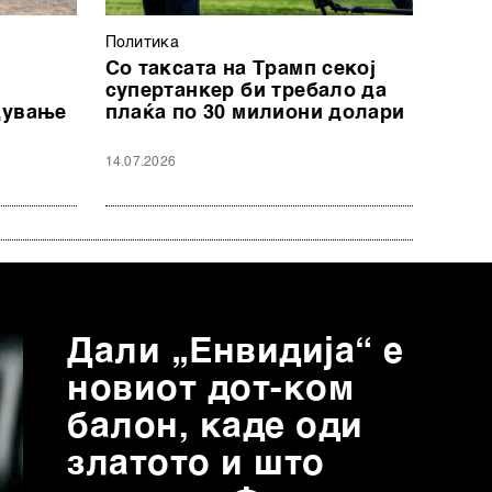
Политика
Со таксата на Трамп секој
супертанкер би требало да
дување
плаќа по 30 милиони долари
14.07.2026
Дали „Енвидија“ е
новиот дот-ком
балон, каде оди
златото и што