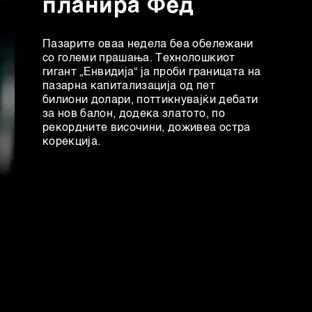
планира Фед
Пазарите оваа недела беа обележани
со големи прашања. Технолошкиот
гигант „Енвидија“ ја проби границата на
пазарна капитализација од пет
билиони долари, поттикнувајќи дебати
за нов балон, додека златото, по
рекордните височини, доживеа остра
корекција.