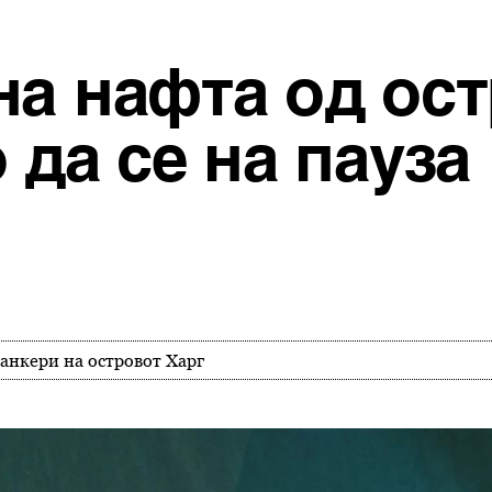
на нафта од ост
 да се на пауза
танкери на островот Харг