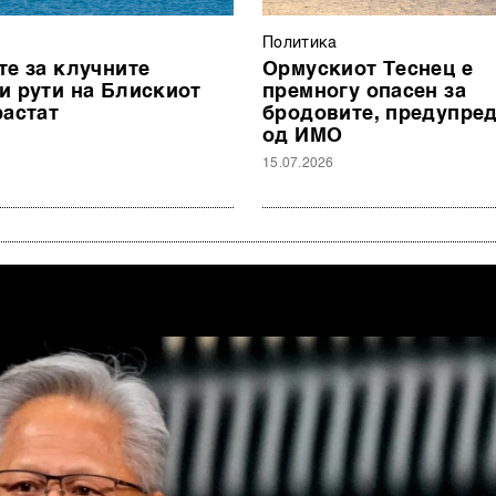
Политика
те за клучните
Ормускиот Теснец е
и рути на Блискиот
премногу опасен за
растат
бродовите, предупре
од ИМО
15.07.2026