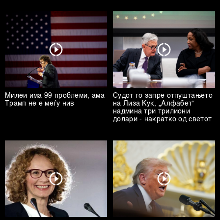
Милеи има 99 проблеми, ама
Судот го запре отпуштањето
Трамп не е меѓу нив
на Лиза Кук, „Алфабет“
надмина три трилиони
долари - накратко од светот