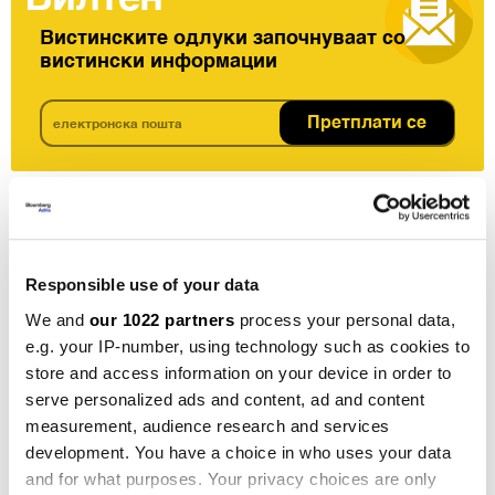
Вистинските одлуки започнуваат со
вистински информации
Претплати се
Како „Дизни“ научи да ги сака своите
возрасни суперфанови
Responsible use of your data
Искуството на Еј Џеј Вулф во нејзините рани
We and
our 1022 partners
process your personal data,
дваесетти во Њујорк беше на многу начини
e.g. your IP-number, using technology such as cookies to
типично - она што го имаме романтизирано
store and access information on your device in order to
благодарение на серии како „Пријатели“ (Friends)
serve personalized ads and content, ad and content
и „Сексот и градот“ (Sex and the City). Делеше мал
measurement, audience research and services
стан со цимерка, се бореше со хаосот на градот и се
development. You have a choice in who uses your data
прашуваше дали некогаш ќе ги достигне
and for what purposes. Your privacy choices are only