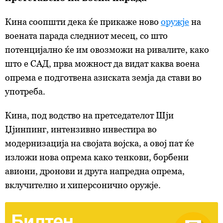
Кина соопшти дека ќе прикаже ново
оружје
на
воената парада следниот месец, со што
потенцијално ќе им овозможи на ривалите, како
што е САД, прва можност да видат каква воена
опрема е подготвена азиската земја да стави во
употреба.
Кина, под водство на претседателот Шји
Џјинпинг, интензивно инвестира во
модернизација на својата војска, а овој пат ќе
изложи нова опрема како тенкови, борбени
авиони, дронови и друга напредна опрема,
вклучително и хиперсонично оружје.
Билтен