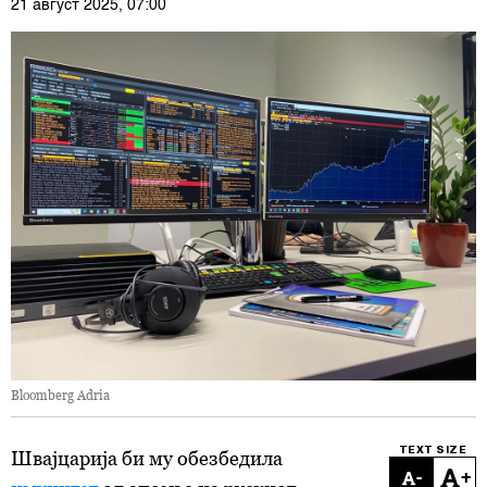
21 август 2025, 07:00
Bloomberg Adria
TEXT SIZE
Швајцарија би му обезбедила
-
+