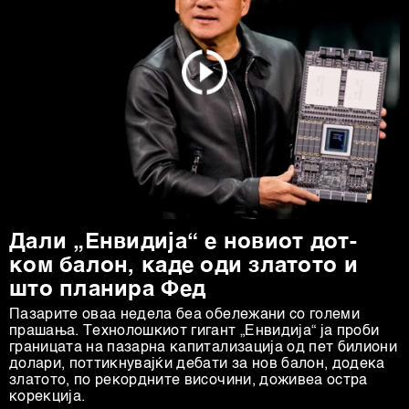
Дали „Енвидија“ е новиот дот-
ком балон, каде оди златото и
што планира Фед
Пазарите оваа недела беа обележани со големи
прашања. Технолошкиот гигант „Енвидија“ ја проби
границата на пазарна капитализација од пет билиони
долари, поттикнувајќи дебати за нов балон, додека
златото, по рекордните височини, доживеа остра
корекција.