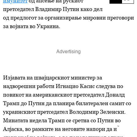
имунитет
од апсење на рускиот
претседател Владимир Путин како дел
од предлогот за организирање мировни преговори
за војната во Украина.
Изјавата на швајцарскиот министер за
надворешни работи Игнацио Касис следува по
повикот на американскиот претседател Доналд
Трамп до Путин да планира билатерален самит со
украинскиот претседател Володимир Зеленски.
Минатата недела Трамп се сретна со Путин во
Алјаска, во рамките на неговите напори да ѝ