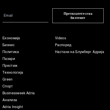
Претплатете се на
билтенот
Економија
Videos
Бизнис
Распоред
Политика
Настани на Блумберг Адрија
Пазари
Престиж
Технологија
Green
Спорт
Businessweek Adria
Анализа
Adria Insight