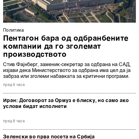
Политика
Пентагон бара од одбранбените
компании да го зголемат
производството
Стив Фајнберг, заменик-секретар за одбрана на САД,
изјави дека Министерството за одбрана има цел да ја
забрза или зголеми набавката за критични програми.
пред 6 часа
Иран: Договорот за Ормуз е блиску, но само ако
услови бидат исполнети
пред 8 часа
Зеленски во прва посета на Србија