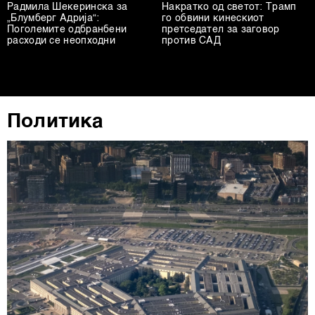
Радмила Шекеринска за
Накратко од светот: Трамп
„Блумберг Адрија“:
го обвини кинескиот
Поголемите одбранбени
претседател за заговор
расходи се неопходни
против САД
Политика