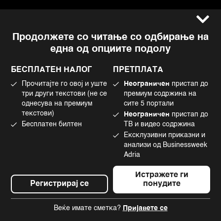
Услови за користење
Следете не
Продолжете со читање со одбирање на
Импресум
Facebook
една од опциите подолу
Политика на приватност
Instagram
Политика за колачиња
Twitter
БЕСПЛАТЕН НАЛОГ
ПРЕТПЛАТА
Маркетинг
Linkedin
Прочитајте го овој и уште
Неограничен
пристап до
Употреба на вештачка интелигенција
Tiktok
три други текстови (не се
премиум содржина на
однесува на премиум
сите 5 портали
текстови)
Неограничен
пристап до
Бесплатен билтен
ТВ и видео содржина
©2022 - 2026 Bloomberg L.P. All Rights Reserved. BLOOMBERG and the
Ексклузивни приказни и
BLOOMBERG logo are registered trademarks and service marks of
Bloomberg Finance L.P. or its subsidiaries, displayed with permission
анализи од Businessweek
Bloomberg Adria is a Mtel Swiss SA Property
Adria
News CMS by Cubes
Истражете ги
Регистрирај се
понудите
Веќе имате сметка?
Пријавете се