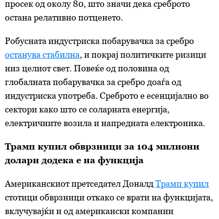
просек од околу 80, што значи дека среброто
остана релативно потценето.
Робусната индустриска побарувачка за сребро
останува стабилна
, и покрај политичките ризици
низ целиот свет. Повеќе од половина од
глобалната побарувачка за сребро доаѓа од
индустриска употреба. Среброто е есенцијално во
сектори како што се соларната енергија,
електричните возила и напредната електроника.
Трамп купил обврзници за 104 милиони
долари додека е на функција
Американскиот претседател Доналд
Трамп купил
стотици обврзници откако се врати на функцијата,
вклучувајќи и од американски компании