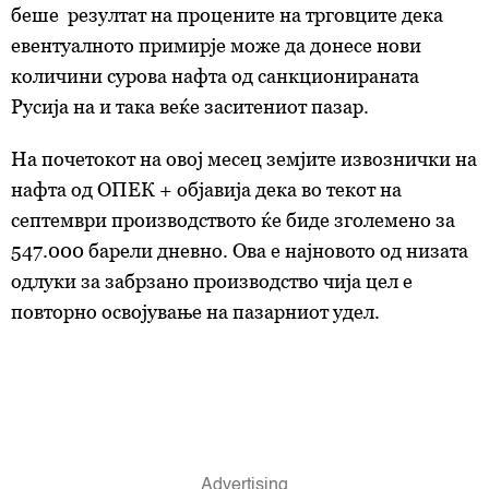
беше резултат на процените на трговците дека
евентуалното примирје може да донесе нови
количини сурова нафта од санкционираната
Русија на и така веќе заситениот пазар.
На почетокот на овој месец земјите извознички на
нафта од ОПЕК + објавија дека во текот на
септември производството ќе биде зголемено за
547.000 барели дневно. Ова е најновото од низата
одлуки за забрзано производство чија цел е
повторно освојување на пазарниот удел.