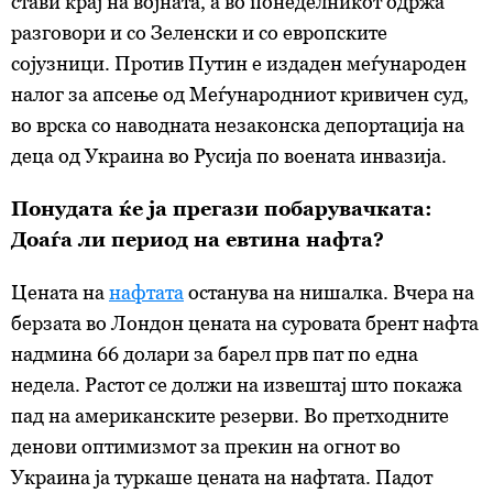
стави крај на војната, а во понеделникот одржа
разговори и со Зеленски и со европските
сојузници. Против Путин е издаден меѓународен
налог за апсење од Меѓународниот кривичен суд,
во врска со наводната незаконска депортација на
деца од Украина во Русија по воената инвазија.
Понудата ќе ја прегази побарувачката:
Доаѓа ли период на евтина нафта?
Цената на
нафтата
останува на нишалка. Вчера на
берзата во Лондон цената на суровата брент нафта
надмина 66 долари за барел прв пат по една
недела. Растот се должи на извештај што покажа
пад на американските резерви. Во претходните
денови оптимизмот за прекин на огнот во
Украина ја туркаше цената на нафтата. Падот