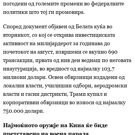
погодени од големите промени во федералните
политики што тој ги промовира.
Според документ објавен од Белата куќа во
вторникот, со кој се открива инвестициската
активност на милијардерот за годинава до
почетокот на август, извршени се вкупно 690
трансакции, првата од нив ден веднаш по неговата
инаугурација, во вредност од најмалку 103,7
милиони долари. Освен обврзници издадени од
локални власти, училишни одбори, аеродромски
власти и гасни дистрикти, Трамп купил и
корпоративни обврзници во износи од најмалку
750.000 долари.
Најмоќното оружје на Кина ќе биде
претставено на воена парада