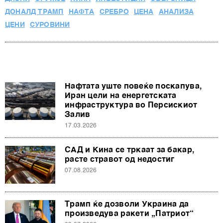
други слични технологии во
Политиката на
колачиња
. Колачињата во кој било момент можете
ДОНАЛД ТРАМП
НАФТА
СРЕБРО
ЦЕНА
АНАЛИЗА
повторно да ги ажурирате со клик на „Прикажи ги
ЦЕНИ
СУРОВИНИ
деталите“. Согласноста можете во кој било момент да
ја повлечете без негативни последици.
Нафтата уште повеќе поскапува,
Иран цели на енергетската
инфраструктура во Персискиот
Залив
17.03.2026
САД и Кина се тркаат за бакар,
расте стравот од недостиг
07.08.2026
Трамп ќе дозволи Украина да
произведува ракети „Патриот“