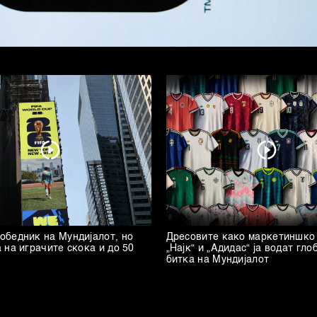
бедник на Мундијалот, но
Дресовите како маркетиншко 
 на играчите скока и до 50
„Најк“ и „Адидас“ ја водат гл
битка на Мундијалот