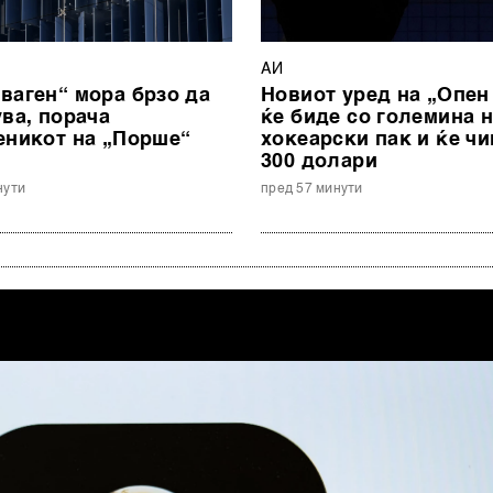
АИ
ваген“ мора брзо да
Новиот уред на „Опен 
ува, порача
ќе биде со големина 
еникот на „Порше“
хокеарски пак и ќе чи
300 долари
нути
пред 57 минути