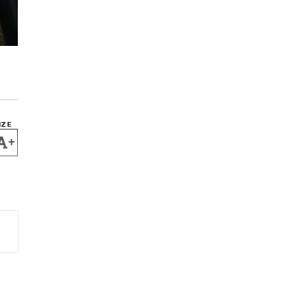
IZE
+