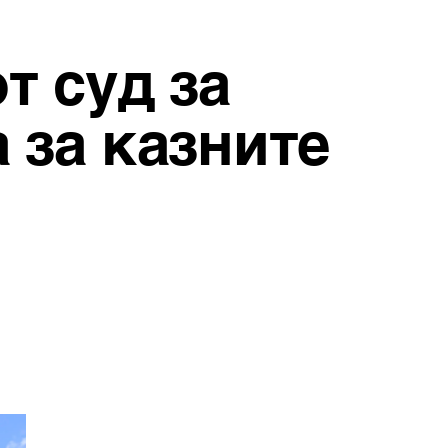
 суд за
 за казните