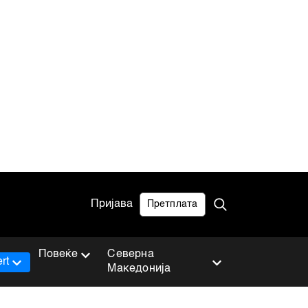
Пријава
Претплата
Повеќе
Северна
rt
Македонија