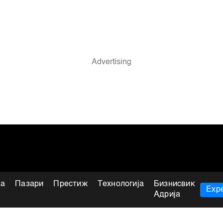
ка
Пазари
Престиж
Технологија
Бизнисвик
Expe
Адрија