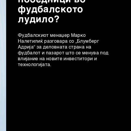
фудбалското
лудило?
Фудбалскиот менаџер Марко
Налетилиќ разговара со „Блумберг
Адрија“ за деловната страна на
фудбалот и пазарот што се менува под
влијание на новите инвеститори и
технологијата.