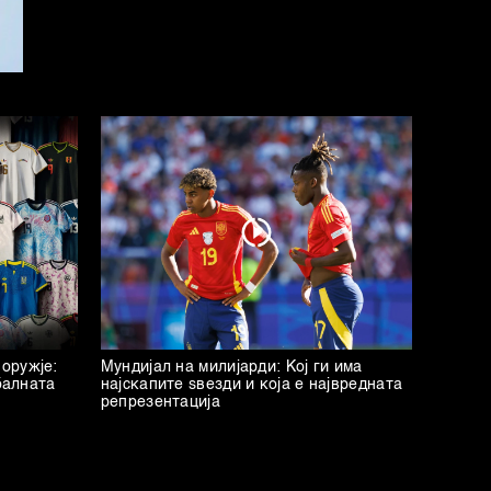
оружје:
Мундијал на милијарди: Кој ги има
обалната
најскапите ѕвезди и која е највредната
репрезентација