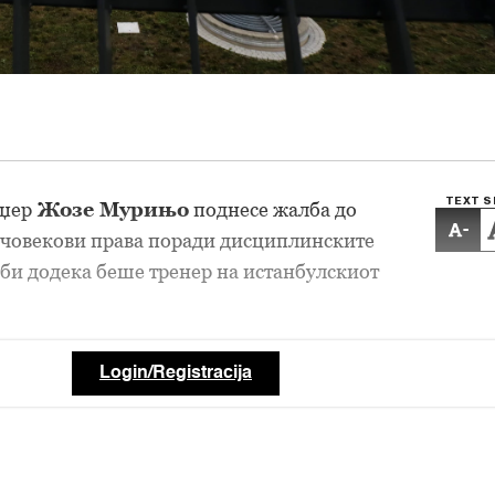
TEXT S
џер
Жозе Мурињо
поднесе жалба до
-
 човекови права поради дисциплинските
би додека беше тренер на истанбулскиот
Login/Registracija