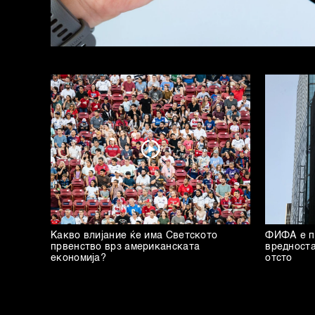
Какво влијание ќе има Светското
ФИФА е по
првенство врз американската
вредноста
економија?
отсто