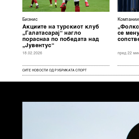
Бизнис
Компании
Акциите на турскиот клуб
„Фолкс
„Галатасарај“ нагло
се мен
пораснаа по победата над
сопств
„Јувентус“
18.02.2026
пред 22 ми
СИТЕ НОВОСТИ ОД РУБРИКАТА СПОРТ