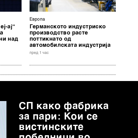
Европа
еј-ај“
Германското индустриско
на
производство расте
ни над
поттикнато од
автомобилската индустрија
пред 1 час
СП како фабрика
за пари: Кои се
вистинските
победници во