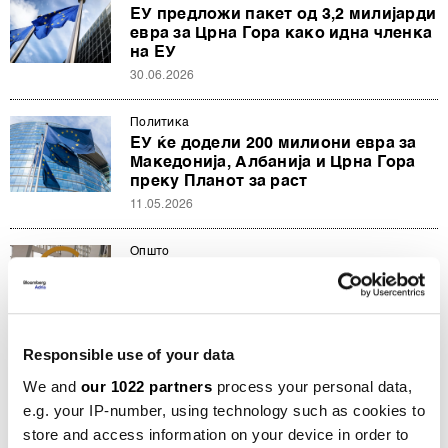
ЕУ предложи пакет од 3,2 милијарди
евра за Црна Гора како идна членка
на ЕУ
30.06.2026
Политика
ЕУ ќе додели 200 милиони евра за
Македонија, Албанија и Црна Гора
преку Планот за раст
11.05.2026
Општо
Македонија и Западен Балкан
добија порака од Брисел, прво
реформи па пари
20.04.2026
Responsible use of your data
Политика
We and
our 1022 partners
process your personal data,
Ништо од „брзата лента“ за Украина
e.g. your IP-number, using technology such as cookies to
и Западен Балкан во ЕУ
store and access information on your device in order to
05.03.2026