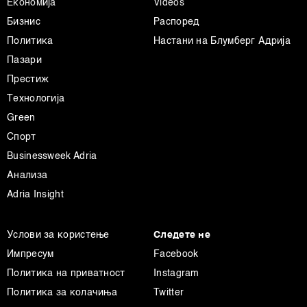
Заедничките ракувачи се HD-WIN ARENA SPORT
Економија
Videos
d.o.o. и
Пертнери
. Повеќе за податоците кои ги
Бизнис
Распоред
обработуваме како и за вашите права прочитајте во
Политика
Настани на Блумберг Адрија
нашата
Политика на приватност
, а за колачињата и
Пазари
други слични технологии во
Политиката на
Престиж
колачиња
. Колачињата во кој било момент можете
Технологија
повторно да ги ажурирате со клик на „Прикажи ги
деталите“. Согласноста можете во кој било момент да
Green
ја повлечете без негативни последици.
Спорт
Businessweek Adria
Анализа
Adria Insight
Услови за користење
Следете не
Импресум
Facebook
Политика на приватност
Instagram
Политика за колачиња
Twitter